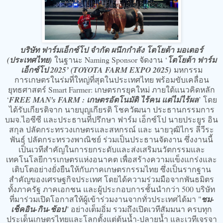
บริษัท ฟาร์มเอ็กซ์โป จำกัด ผนึกกำลัง โตโยต้า มอเตอร์
(ประเทศไทย)
ในฐานะ Naming Sponsor จัดงาน ‘
โตโยต้า ฟาร์ม
เอ็กซ์โป 2025’ (TOYOTA FARM EXPO 2025)
มหกรรม
การเกษตรในร่มที่ใหญ่ที่สุดในประเทศไทย พร้อมขับเคลื่อน
ยุทธศาสตร์ Smart Farmer: เกษตรกรยุคใหม่ ภายใต้แนวคิดหลัก
‘
FREE MAN's FARM : เกษตรอัตโนมัติ ไร้คน แต่ไม่ไร้ผล
’ โดย
ได้รับเกียรติจาก นายบุญเกียรติ โชควัฒนา ประธานกรรมการ
บมจ.ไอซีซี และประธานที่ปรึกษา ฟาร์ม เอ็กซ์โป นายประยูร อิน
สกุล ปลัดกระทรวงเกษตรและสหกรณ์ และ นายวุฒิไกร ลีวีระ
พันธุ์ ปลัดกระทรวงพาณิชย์ ร่วมเป็นประธานจัดงาน ซึ่งงานนี้
เป็นเวทีสำคัญในการยกระดับและส่งเสริมนวัตกรรมและ
เทคโนโลยีการเกษตรแห่งอนาคต เพื่อสร้างความแข็งแกร่งและ
เติบโตอย่างยั่งยืนให้กับภาคเกษตรกรรมไทย ซึ่งเป็นรากฐาน
สำคัญของเศรษฐกิจประเทศ โดยได้ความร่วมมือจากพันธมิตร
ทั้งภาครัฐ ภาคเอกชน และผู้ประกอบการชั้นนำกว่า 500 บริษัท
ที่มาร่วมเปิดโอกาสให้ผู้เข้าร่วมงานจากทั่วประเทศได้มา "
ชม-
เช็คอิน-กิน-ช้อป
" อย่างเต็มอิ่ม รวมถึงเปิดเวทีสัมมนา ครบทุก
ประเด็นเกษตรไทยและโลกตั้งแต่ต้นน้ำ-ปลายน้ำ และเวทีเจรจา