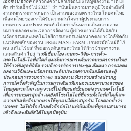
เอ็กซ์โป จำกัด
กล่าวถึงความสำเร็จอันยิ่งใหญ่ของงาน “โตโย
ต้า ฟาร์มเอ็กซ์โป 2025” ว่า “นับเป็นความภาคภูมิใจอย่างยิ่งที่
งานมหกรรมการเกษตร เป็นงานของเกษตรกรไทย โดยคนไทย
เพื่อคนไทยของเราได้รับความสนใจจากผู้ประกอบการ
เกษตรกร และประชาชนทั่วไปอย่างล้นหลามเกินความคาด
หมาย ตลอดระยะเวลาการจัดงาน ผู้เข้าชมงานได้สัมผัสกับ
นวัตกรรมและเทคโนโลยีการเกษตรแห่งอนาคตอย่างใกล้ชิดกับ
แนวคิดหลักของงาน 'FREE MAN's FARM : เกษตรอัตโนมัติ ไร้
คน แต่ไม่ไร้ผล' ที่จะยกระดับเกษตรไทย ให้ก้าวข้ามจากงาน
แสดงสินค้า ไปสู่ “
เวทีเชื่อมโยง เกษตร–วิจัย–การค้า–
เทคโนโลยี–ไลฟ์สไตล์ มุ่งเน้นการยกระดับภาคเกษตรกรรมไทย
ให้ก้าวทันยุคดิจิทัล รวมถึงการจัดการประชุม สัมมนา การแสดง
ผลงานวิจัยและนวัตกรรมระดับประเทศจากพันธมิตรและผู้
ประกอบการรวมกว่า 500 หน่วยงาน ที่มาร่วมสร้างปรากฎ
การณ์ครั้งสำคัญในการยกระดับเวทีเกษตรแบบครบวงจรของ
ไทยสู่ตลาดโลก และงานนี้ไม่เพียงแต่เป็นแหล่งรวมเทคโนโลยี
เพื่อการเกษตรสุดล้ำ แต่ยังมีโซนไฮไลท์ที่ครบทั้งไลฟ์สไตล์และ
ความบันเทิงอีกมากมายให้ทุกคนได้มาสนุกกัน โดยตอกย้ำว่า
'เกษตร' ไม่ใช่เรื่องไกลตัวอีกต่อไป แต่เป็นเรื่องที่ทุกคนสามารถ
เข้าถึงและสัมผัสได้ในยุคปัจจุบัน
”