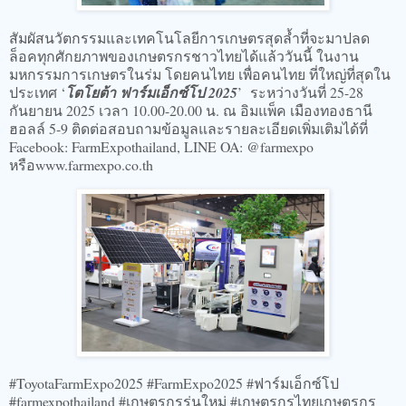
สัมผัสนวัตกรรมและเทคโนโลยีการเกษตรสุดล้ำที่จะมาปลด
ล็อคทุกศักยภาพของเกษตรกรชาวไทยได้แล้ววันนี้ ในงาน
มหกรรมการเกษตรในร่ม โดยคนไทย เพื่อคนไทย ที่ใหญ่ที่สุดใน
ประเทศ ‘
โตโยต้า ฟาร์มเอ็กซ์โป 2025
’ ระหว่างวันที่ 25-28
กันยายน 2025 เวลา 10.00-20.00 น. ณ อิมแพ็ค เมืองทองธานี
ฮอลล์ 5-9 ติดต่อสอบถามข้อมูลและรายละเอียดเพิ่มเติมได้ที่
Facebook: FarmExpothailand, LINE OA: @farmexpo
หรือwww.farmexpo.co.th
#ToyotaFarmExpo2025 #FarmExpo2025 #ฟาร์มเอ็กซ์โป
#farmexpothailand #เกษตรกรรุ่นใหม่ #เกษตรกรไทยเกษตรกร