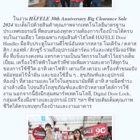
ในงาน
HÄFELE 30th Anniversary Big Clearance Sale
2024
จะเต็มไปด้วยสินค้าคุณภาพจากเทคโนโลยีมาตรฐาน
ประเทศเยอรมนี ที่ตอบสนองทุกความต้องการเรื่องบ้านได้ครบ
จบในงานเดียว โดยเฉพาะกลุ่มสินค้าไฮไลต์ HÄFELE Door
Handles มือจับประตูในงานดีไซน์อันหลากหลาย โมเดิร์น / คลาส
สิก / ลอฟท์ / ลักซูรี่ รวมถึงอุปกรณ์ฮาร์ดแวร์และเฟอร์นิเจอร์ฟิต
ติ้ง ที่แข็งแรงคงทน แทรกความเป็นนวัตกรรมในตัวไว้อย่างเต็ม
เปี่ยม, เครื่องใช้ไฟฟ้าในครัวที่ช่วยเพิ่มความสะดวกให้ทุกวัน
ของการใช้ชีวิต อาทิ เตาไฟฟ้า เตาแก๊ส เตาอบ เครื่องทำขนมปัง
หม้อทอดไร้น้ำมัน และของใช้อื่น ๆ , สุขภัณฑ์และอุปกรณ์
ห้องน้ำ ที่สวยงามและใส่ใจในสุขอนามัยที่ดี อาทิ สายฉีดชำระ
อ่างล้างมือ ไปจนถึงโถสุขภัณฑ์และฝักบัวหลายสไตล์การใช้
งาน นอกจากนี้ยังมีกลุ่มสมาร์ทเทคโนโลยี, Digital Door Lock,
กลุ่มเครื่องมือช่างและอุปกรณ์ DIY ฯลฯ ที่ช่วยเติมเต็มคุณภาพ
ชีวิตได้ครบจบทุกเรื่องบ้านและงานอาคาร