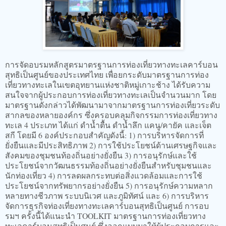
การจัดอบรมหลักสูตรมาตรฐานการท่องเที่ยวทางทะเลคาร์บอน
สุทธิเป็นศูนย์ของประเทศไทย เพื่อยกระดับมาตรฐานการท่อง
เที่ยวทางทะเลในเขตอุทยานแห่งชาติหมู่เกาะช้าง ได้รับความ
สนใจจากผู้ประกอบการท่องเที่ยวทางทะเลเป็นจำนวนมาก โดย
มาตรฐานดังกล่าวได้พัฒนามาจากมาตรฐานการท่องเที่ยวระดับ
สากลของหลายองค์กร ซึ่งครอบคลุมกิจกรรมการท่องเที่ยวทาง
ทะเล 4 ประเภท ได้แก่ ดำน้ำตื้น ดำน้ำลึก แคนู/คายัค และเจ็ต
สกี โดยมี 6 องค์ประกอบสำคัญดังนี้: 1) การบริหารจัดการที่
ยั่งยืนและมีประสิทธิภาพ 2) การใช้ประโยชน์ด้านเศรษฐกิจและ
สังคมของชุมชนท้องถิ่นอย่างยั่งยืน 3) การอนุรักษ์และใช้
ประโยชน์จากวัฒนธรรมท้องถิ่นอย่างยั่งยืนสำหรับชุมชนและ
นักท่องเที่ยว 4) การลดผลกระทบต่อสิ่งแวดล้อมและการใช้
ประโยชน์จากทรัพยากรอย่างยั่งยืน 5) การอนุรักษ์ความหลาก
หลายทางชีวภาพ ระบบนิเวศ และภูมิทัศน์ และ 6) การบริหาร
จัดการธุรกิจท่องเที่ยงทางทะเลคาร์บอนสุทธิเป็นศูนย์ การอบ
รมฯ ครั้งนี้ได้แนะนำ TOOLKIT มาตรฐานการท่องเที่ยวทาง
ทะเลคาร์บอนสุทธิเป็นศูนย์ ซึ่งออกแบบมาให้ผู้ประกอบการและ