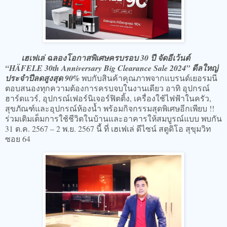
เฮเฟเล่ ฉลองโอกาสพิเศษครบรอบ 30 ปี จัดอีเว้นต์
“HÄFELE 30th Anniversary Big Clearance Sale 2024” ดีลใหญ่
ประจำปีลดสูงสุด 90%
พบกับสินค้าคุณภาพจากแบรนด์เยอรมนี
ตอบสนองทุกความต้องการครบจบในงานเดียว อาทิ อุปกรณ์
ฮาร์ดแวร์, อุปกรณ์เฟอร์นิเจอร์ฟิตติ้ง, เครื่องใช้ไฟฟ้าในครัว,
สุขภัณฑ์และอุปกรณ์ห้องน้ำ พร้อมกิจกรรมสุดพิเศษอีกเพียบ !!
ร่วมเติมเต็มการใช้ชีวิตในบ้านและอาคารให้สมบูรณ์แบบ พบกัน
31 ต.ค. 2567 – 2 พ.ย. 2567 นี้ ที่ เฮเฟเล่ ดีไซน์ สตูดิโอ สุขุมวิท
ซอย 64