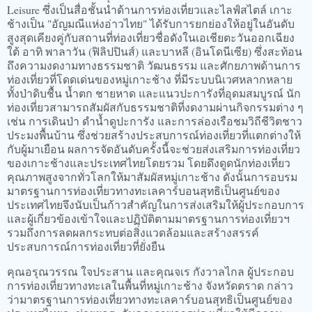
Leisure ซึ่งเป็นสื่อชั้นนำด้านการท่องเที่ยวและไลฟ์สไตล์ เกาะ
ช้างเป็น "อัญมณีแห่งอ่าวไทย" ได้รับการยกย่องให้อยู่ในอันดับ
สูงสุดเคียงคู่กับสถานที่ท่องเที่ยวชื่อดังในเอเชียตะวันออกเฉียง
ใต้ อาทิ พาลาวัน (ฟิลิปปินส์) และบาหลี (อินโดนีเซีย) ซึ่งสะท้อน
ถึงความงดงามทางธรรมชาติ วัฒนธรรม และศักยภาพด้านการ
ท่องเที่ยวที่โดดเด่นของหมู่เกาะช้าง ที่มีระบบนิเวศหลากหลาย
ทั้งป่าดิบชื้น น้ำตก ชายหาด และแนวปะการังที่อุดมสมบูรณ์ นัก
ท่องเที่ยวสามารถสัมผัสกับธรรมชาติที่งดงามผ่านกิจกรรมต่าง ๆ
เช่น การเดินป่า ดำน้ำดูปะการัง และการล่องเรือชมวิถีชีวิตชาว
ประมงพื้นบ้าน ซึ่งช่วยสร้างประสบการณ์ท่องเที่ยวที่แตกต่างให้
กับผู้มาเยือน ผลการจัดอันดับครั้งนี้จะช่วยส่งเสริมการท่องเที่ยว
ของเกาะช้างและประเทศไทยโดยรวม โดยดึงดูดนักท่องเที่ยว
คุณภาพสูงจากทั่วโลกให้มาสัมผัสหมู่เกาะช้าง ดังนั้นการอบรม
มาตรฐานการท่องเที่ยวทางทะเลคาร์บอนสุทธิเป็นศูนย์ของ
ประเทศไทยจึงนับเป็นก้าวสำคัญในการส่งเสริมให้ผู้ประกอบการ
และผู้เกี่ยวข้องเข้าใจและปฏิบัติตามมาตรฐานการท่องเที่ยวฯ
รวมถึงการลดผลกระทบต่อสิ่งแวดล้อมและสร้างสรรค์
ประสบการณ์การท่องเที่ยวที่ยั่งยืน
คุณอรุณวรรณ ใจประสาน และคุณจเร กังวาลไกล ผู้ประกอบ
การท่องเที่ยวทางทะเลในพื้นที่หมู่เกาะช้าง จังหวัดตราด กล่าว
ว่ามาตรฐานการท่องเที่ยวทางทะเลคาร์บอนสุทธิเป็นศูนย์ของ