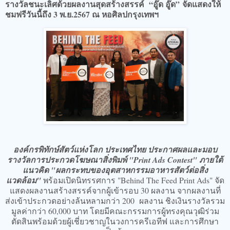
รางวัลชนะเลิศด้วยผลงานสุดสร้างสรรค์ “อู๊ด อู๊ด”
จัดแสดงให้
ชมฟรีวันนี้ถึง 3 พ.ย.2567 ณ หอศิลปกรุงเทพฯ
องค์กรพิทักษ์สัตว์แห่งโลก ประเทศไทย ประกาศผลและมอบ
รางวัลการประกวดโฆษณาสิ่งพิมพ์ "Print Ads Contest" ภายใต้
แนวคิด "ผลกระทบของอุตสาหกรรมอาหารสัตว์ต่อสิ่ง
แวดล้อม"
พร้อมเปิดนิทรรศการ "Behind The Feed Print Ads" จัด
แสดงผลงานสร้างสรรค์จากผู้เข้ารอบ 30 ผลงาน จากผลงานที่
ส่งเข้าประกวดอย่างล้นหลามกว่า 200 ผลงาน ชิงเงินรางวัลรวม
มูลค่ากว่า 60,000 บาท โดยมีคณะกรรมการผู้ทรงคุณวุฒิร่วม
ตัดสินพร้อมด้วยผู้เชี่ยวชาญในวงการครีเอทีฟ และการศึกษา