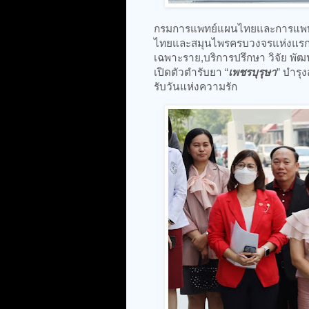
กรมการแพทย์แผนไทยและการแพทย์ท
ไทยและสมุนไพรครบวงจรแห่งแรกข
เฉพาะราย,บริการปรึกษา วิจัย พั
เปิดตัวตำรับยา “
เพชรบุรุษา
” บำรุ
รับวันแห่งความรัก