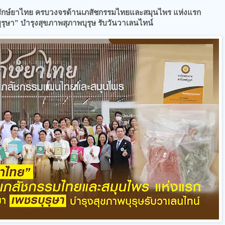
รักษ์ยาไทย ครบวงจรด้านเภสัชกรรมไทยและสมุนไพร แห่งแรก
ษา” บำรุงสุขภาพสุภาพบุรุษ รับวันวาเลนไทน์