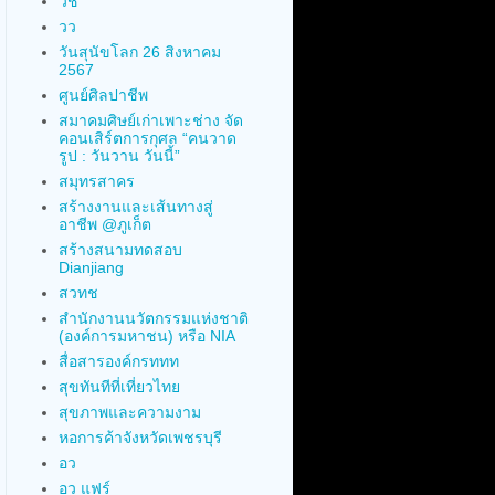
วช
วว
วันสุนัขโลก 26 สิงหาคม
2567
ศูนย์ศิลปาชีพ
สมาคมศิษย์เก่าเพาะช่าง จัด
คอนเสิร์ตการกุศล “คนวาด
รูป : วันวาน วันนี้”
สมุทรสาคร
สร้างงานและเส้นทางสู่
อาชีพ @ภูเก็ต
สร้างสนามทดสอบ
Dianjiang
สวทช
สำนักงานนวัตกรรมแห่งชาติ
(องค์การมหาชน) หรือ NIA
สื่อสารองค์กรททท
สุขทันทีที่เที่ยวไทย
สุขภาพและความงาม
หอการค้าจังหวัดเพชรบุรี
อว
อว แฟร์