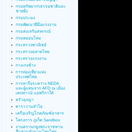
กรมทรัพยากรธรรมชาติและ
ชายฝั่ง
กรมประมง
กรมพัฒนาฝีมือแรงงาน
กรมส่งเสริมสหกรณ์
กรมหม่อนไหม
กระทรวงพาณิชย์
กระทรวงมหาดไทย
กระทรวงแรงงาน
กางเกงช้าง
การท่องเที่ยวแห่ง
ประเทศไทย
การหารือระหว่าง NEDA
และผู้แทนจาก AFD ณ เมือง
เคปทาวน์ แอฟริกาใต้
ครัวลุงญา
คาราวานลำไย
เครือเจริญโภคภัณฑ์อาหาร
โครงการ ภูเก็ต Sandbox
งานตรานกยูงพระราชทาน
สืบสานตำนานไหมไทย