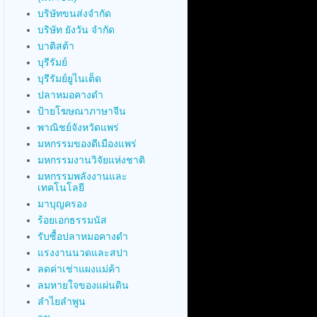
บริษัทขนส่งจำกัด
บริษัท ยังวัน จำกัด
บาติสต้า
บุรีรัมย์
บุรีรัมย์ยูไนเต็ด
ปลาหมอคางดำ
ป้ายโฆษณาภาษาจีน
พาณิชย์จังหวัดแพร่
มหกรรมของดีเมืองแพร่
มหกรรมงานวิจัยแห่งชาติ
มหกรรมพลังงานและ
เทคโนโลยี
มาบุญครอง
ร้อยเอกธรรมนัส
รับซื้อปลาหมอคางดำ
แรงงานนวดและสปา
ลดค่าเช่าแผงแม่ค้า
ลมหายใจของแผ่นดิน
ลำไยลำพูน