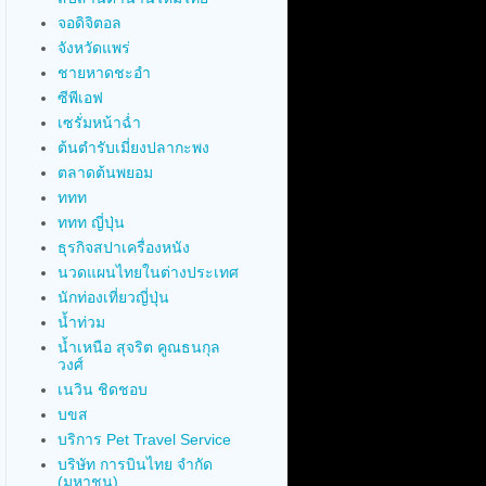
จอดิจิตอล
จังหวัดแพร่
ชายหาดชะอำ
ซีพีเอฟ
เซรั่มหน้าฉ่ำ
ต้นตำรับเมี่ยงปลากะพง
ตลาดต้นพยอม
ททท
ททท ญี่ปุ่น
ธุรกิจสปาเครื่องหนัง
นวดแผนไทยในต่างประเทศ
นักท่องเที่ยวญี่ปุ่น
น้ำท่วม
น้ำเหนือ สุจริต คูณธนกุล
วงศ์
เนวิน ชิดชอบ
บขส
บริการ Pet Travel Service
บริษัท การบินไทย จำกัด
(มหาชน)