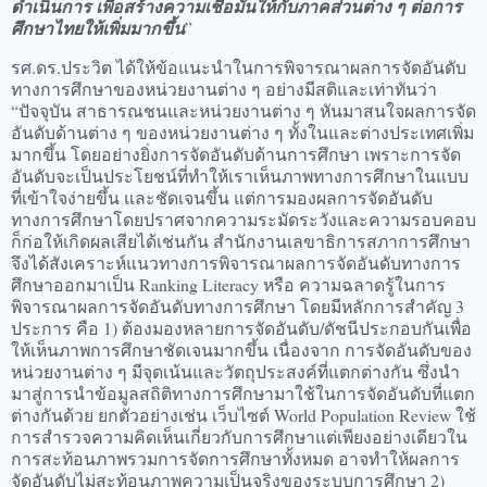
ดำเนินการ เพื่อสร้างความเชื่อมั่นให้กับภาคส่วนต่าง ๆ ต่อการ
ศึกษาไทยให้เพิ่มมากขึ้น
”
รศ.ดร.ประวิต ได้ให้ข้อแนะนำในการพิจารณาผลการจัดอันดับ
ทางการศึกษาของหน่วยงานต่าง ๆ อย่างมีสติและเท่าทันว่า
“ปัจจุบัน สาธารณชนและหน่วยงานต่าง ๆ หันมาสนใจผลการจัด
อันดับด้านต่าง ๆ ของหน่วยงานต่าง ๆ ทั้งในและต่างประเทศเพิ่ม
มากขึ้น โดยอย่างยิ่งการจัดอันดับด้านการศึกษา เพราะการจัด
อันดับจะเป็นประโยชน์ที่ทำให้เราเห็นภาพทางการศึกษาในแบบ
ที่เข้าใจง่ายขึ้น และชัดเจนขึ้น แต่การมองผลการจัดอันดับ
ทางการศึกษาโดยปราศจากความระมัดระวังและความรอบคอบ
ก็ก่อให้เกิดผลเสียได้เช่นกัน สำนักงานเลขาธิการสภาการศึกษา
จึงได้สังเคราะห์แนวทางการพิจารณาผลการจัดอันดับทางการ
ศึกษาออกมาเป็น Ranking Literacy หรือ ความฉลาดรู้ในการ
พิจารณาผลการจัดอันดับทางการศึกษา โดยมีหลักการสำคัญ 3
ประการ คือ 1) ต้องมองหลายการจัดอันดับ/ดัชนีประกอบกันเพื่อ
ให้เห็นภาพการศึกษาชัดเจนมากขึ้น เนื่องจาก การจัดอันดับของ
หน่วยงานต่าง ๆ มีจุดเน้นและวัตถุประสงค์ที่แตกต่างกัน ซึ่งนำ
มาสู่การนำข้อมูลสถิติทางการศึกษามาใช้ในการจัดอันดับที่แตก
ต่างกันด้วย ยกตัวอย่างเช่น เว็บไซต์ World Population Review ใช้
การสำรวจความคิดเห็นเกี่ยวกับการศึกษาแต่เพียงอย่างเดียวใน
การสะท้อนภาพรวมการจัดการศึกษาทั้งหมด อาจทำให้ผลการ
จัดอันดับไม่สะท้อนภาพความเป็นจริงของระบบการศึกษา 2)