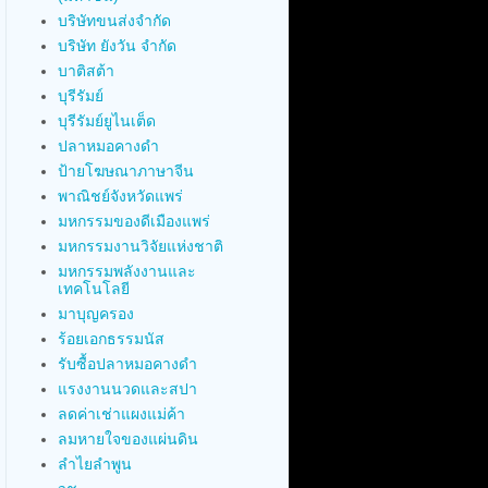
บริษัทขนส่งจำกัด
บริษัท ยังวัน จำกัด
บาติสต้า
บุรีรัมย์
บุรีรัมย์ยูไนเต็ด
ปลาหมอคางดำ
ป้ายโฆษณาภาษาจีน
พาณิชย์จังหวัดแพร่
มหกรรมของดีเมืองแพร่
มหกรรมงานวิจัยแห่งชาติ
มหกรรมพลังงานและ
เทคโนโลยี
มาบุญครอง
ร้อยเอกธรรมนัส
รับซื้อปลาหมอคางดำ
แรงงานนวดและสปา
ลดค่าเช่าแผงแม่ค้า
ลมหายใจของแผ่นดิน
ลำไยลำพูน