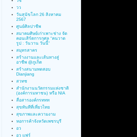
วช
วว
วันสุนัขโลก 26 สิงหาคม
2567
ศูนย์ศิลปาชีพ
สมาคมศิษย์เก่าเพาะช่าง จัด
คอนเสิร์ตการกุศล “คนวาด
รูป : วันวาน วันนี้”
สมุทรสาคร
สร้างงานและเส้นทางสู่
อาชีพ @ภูเก็ต
สร้างสนามทดสอบ
Dianjiang
สวทช
สำนักงานนวัตกรรมแห่งชาติ
(องค์การมหาชน) หรือ NIA
สื่อสารองค์กรททท
สุขทันทีที่เที่ยวไทย
สุขภาพและความงาม
หอการค้าจังหวัดเพชรบุรี
อว
อว แฟร์