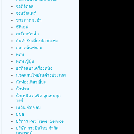
จอดิจิตอล
จังหวัดแพร่
ชายหาดชะอำ
ซีพีเอฟ
เซรั่มหน้าฉ่ำ
ต้นตำรับเมี่ยงปลากะพง
ตลาดต้นพยอม
ททท
ททท ญี่ปุ่น
ธุรกิจสปาเครื่องหนัง
นวดแผนไทยในต่างประเทศ
นักท่องเที่ยวญี่ปุ่น
น้ำท่วม
น้ำเหนือ สุจริต คูณธนกุล
วงศ์
เนวิน ชิดชอบ
บขส
บริการ Pet Travel Service
บริษัท การบินไทย จำกัด
(มหาชน)