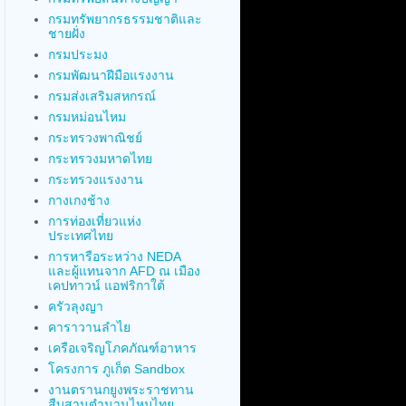
กรมทรัพยากรธรรมชาติและ
ชายฝั่ง
กรมประมง
กรมพัฒนาฝีมือแรงงาน
กรมส่งเสริมสหกรณ์
กรมหม่อนไหม
กระทรวงพาณิชย์
กระทรวงมหาดไทย
กระทรวงแรงงาน
กางเกงช้าง
การท่องเที่ยวแห่ง
ประเทศไทย
การหารือระหว่าง NEDA
และผู้แทนจาก AFD ณ เมือง
เคปทาวน์ แอฟริกาใต้
ครัวลุงญา
คาราวานลำไย
เครือเจริญโภคภัณฑ์อาหาร
โครงการ ภูเก็ต Sandbox
งานตรานกยูงพระราชทาน
สืบสานตำนานไหมไทย