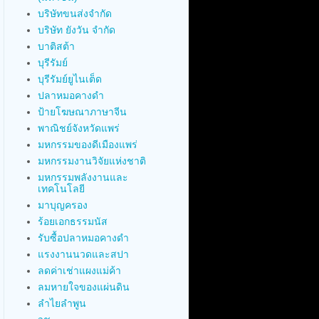
บริษัทขนส่งจำกัด
บริษัท ยังวัน จำกัด
บาติสต้า
บุรีรัมย์
บุรีรัมย์ยูไนเต็ด
ปลาหมอคางดำ
ป้ายโฆษณาภาษาจีน
พาณิชย์จังหวัดแพร่
มหกรรมของดีเมืองแพร่
มหกรรมงานวิจัยแห่งชาติ
มหกรรมพลังงานและ
เทคโนโลยี
มาบุญครอง
ร้อยเอกธรรมนัส
รับซื้อปลาหมอคางดำ
แรงงานนวดและสปา
ลดค่าเช่าแผงแม่ค้า
ลมหายใจของแผ่นดิน
ลำไยลำพูน