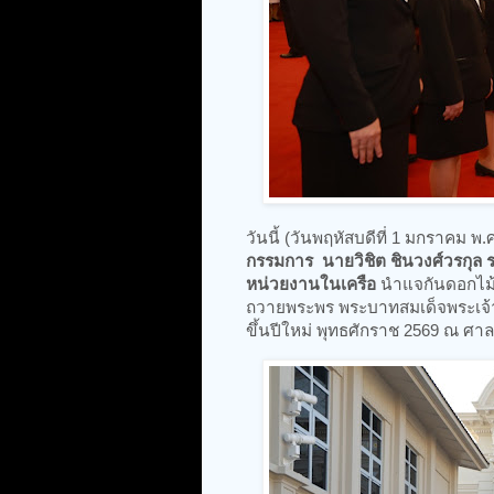
วันนี้ (วันพฤหัสบดีที่ 1 มกราคม พ.
กรรมการ นายวิชิต ชินวงศ์วรกุล ร
หน่วยงานในเครือ
นำแจกันดอกไม้
ถวายพระพร พระบาทสมเด็จพระเจ้าอ
ขึ้นปีใหม่ พุทธศักราช 2569 ณ 