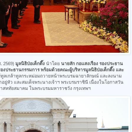
ศ. 2569)
มูลนิธิป่อเต็กตึ๊ง
นำโดย
นายสัก กอแสงเรือง รองประธาน
องประธานกรรมการ พร้อมด้วยคณะผู้บริหารมูลนิธิป่อเต็กตึ๊ง และ
ทูลเกล้าทูลกระหม่อมถวายหน้าพระบรมฉายาลักษณ์ และลงนาม
ยู่หัว และสมเด็จพระนางเจ้าฯ พระบรมราชินี เนื่องในโอกาสวัน
ศาลาสหทัยสมาคม ในพระบรมมหาราชวัง กรุงเทพฯ