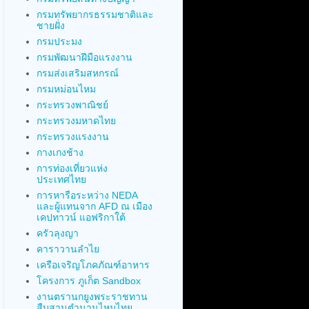
กรมทรัพยากรธรรมชาติและ
ชายฝั่ง
กรมประมง
กรมพัฒนาฝีมือแรงงาน
กรมส่งเสริมสหกรณ์
กรมหม่อนไหม
กระทรวงพาณิชย์
กระทรวงมหาดไทย
กระทรวงแรงงาน
กางเกงช้าง
การท่องเที่ยวแห่ง
ประเทศไทย
การหารือระหว่าง NEDA
และผู้แทนจาก AFD ณ เมือง
เคปทาวน์ แอฟริกาใต้
ครัวลุงญา
คาราวานลำไย
เครือเจริญโภคภัณฑ์อาหาร
โครงการ ภูเก็ต Sandbox
งานตรานกยูงพระราชทาน
สืบสานตำนานไหมไทย