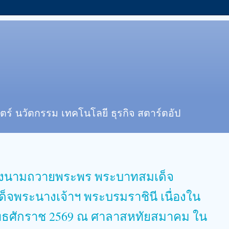
ตร์ นวัตกรรม เทคโนโลยี ธุรกิจ สตาร์ตอัป
ร่วมลงนามถวายพระพร พระบาทสมเด็จ
เด็จพระนางเจ้าฯ พระบรมราชินี เนื่องใน
พุทธศักราช 2569 ณ ศาลาสหทัยสมาคม ใน