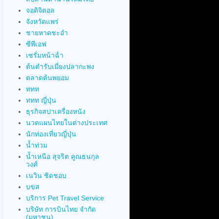
จอดิจิตอล
จังหวัดแพร่
ชายหาดชะอำ
ซีพีเอฟ
เซรั่มหน้าฉ่ำ
ต้นตำรับเมี่ยงปลากะพง
ตลาดต้นพยอม
ททท
ททท ญี่ปุ่น
ธุรกิจสปาเครื่องหนัง
นวดแผนไทยในต่างประเทศ
นักท่องเที่ยวญี่ปุ่น
น้ำท่วม
น้ำเหนือ สุจริต คูณธนกุล
วงศ์
เนวิน ชิดชอบ
บขส
บริการ Pet Travel Service
บริษัท การบินไทย จำกัด
(มหาชน)