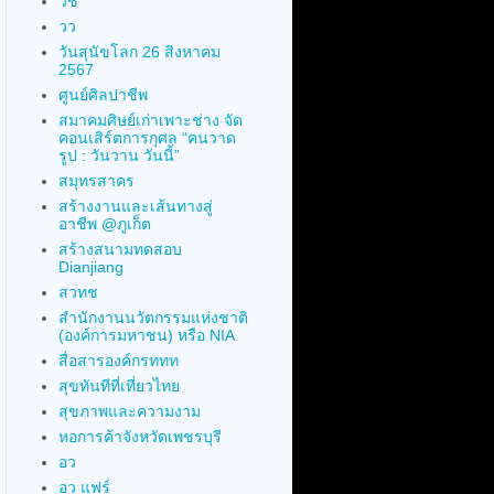
วช
วว
วันสุนัขโลก 26 สิงหาคม
2567
ศูนย์ศิลปาชีพ
สมาคมศิษย์เก่าเพาะช่าง จัด
คอนเสิร์ตการกุศล “คนวาด
รูป : วันวาน วันนี้”
สมุทรสาคร
สร้างงานและเส้นทางสู่
อาชีพ @ภูเก็ต
สร้างสนามทดสอบ
Dianjiang
สวทช
สำนักงานนวัตกรรมแห่งชาติ
(องค์การมหาชน) หรือ NIA
สื่อสารองค์กรททท
สุขทันทีที่เที่ยวไทย
สุขภาพและความงาม
หอการค้าจังหวัดเพชรบุรี
อว
อว แฟร์