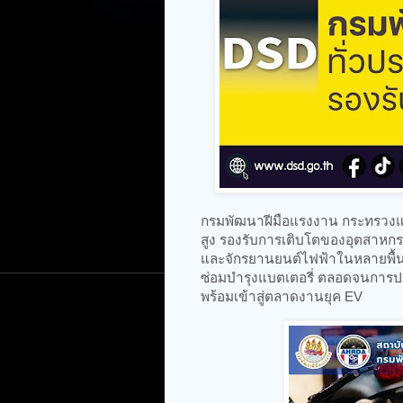
กรมพัฒนาฝีมือแรงงาน กระทรวงแ
สูง รองรับการเติบโตของอุตสาหก
และจักรยานยนต์ไฟฟ้าในหลายพื้นท
ซ่อมบำรุงแบตเตอรี่ ตลอดจนการปฏ
พร้อมเข้าสู่ตลาดงานยุค EV