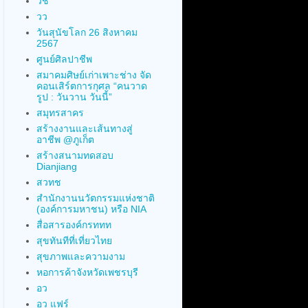
วช
วว
วันสุนัขโลก 26 สิงหาคม
2567
ศูนย์ศิลปาชีพ
สมาคมศิษย์เก่าเพาะช่าง จัด
คอนเสิร์ตการกุศล “คนวาด
รูป : วันวาน วันนี้”
สมุทรสาคร
สร้างงานและเส้นทางสู่
อาชีพ @ภูเก็ต
สร้างสนามทดสอบ
Dianjiang
สวทช
สำนักงานนวัตกรรมแห่งชาติ
(องค์การมหาชน) หรือ NIA
สื่อสารองค์กรททท
สุขทันทีที่เที่ยวไทย
สุขภาพและความงาม
หอการค้าจังหวัดเพชรบุรี
อว
อว แฟร์