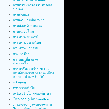
กรมทรัพยากรธรรมชาติและ
ชายฝั่ง
กรมประมง
กรมพัฒนาฝีมือแรงงาน
กรมส่งเสริมสหกรณ์
กรมหม่อนไหม
กระทรวงพาณิชย์
กระทรวงมหาดไทย
กระทรวงแรงงาน
กางเกงช้าง
การท่องเที่ยวแห่ง
ประเทศไทย
การหารือระหว่าง NEDA
และผู้แทนจาก AFD ณ เมือง
เคปทาวน์ แอฟริกาใต้
ครัวลุงญา
คาราวานลำไย
เครือเจริญโภคภัณฑ์อาหาร
โครงการ ภูเก็ต Sandbox
งานตรานกยูงพระราชทาน
สืบสานตำนานไหมไทย