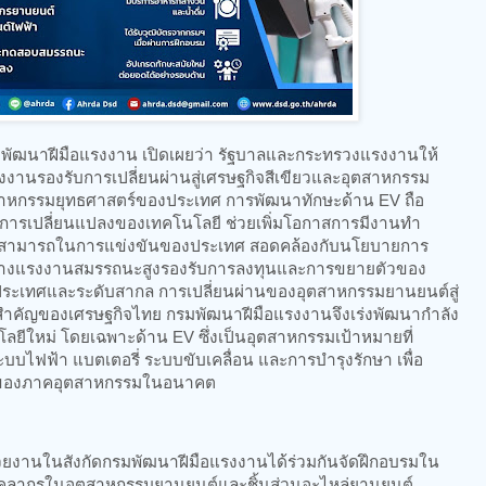
มพัฒนาฝีมือแรงงาน เปิดเผยว่า รัฐบาลและกระทรวงแรงงานให้
านรองรับการเปลี่ยนผ่านสู่เศรษฐกิจสีเขียวและอุตสาหกรรม
ุตสาหกรรมยุทธศาสตร์ของประเทศ การพัฒนาทักษะด้าน EV ถือ
อการเปลี่ยนแปลงของเทคโนโลยี ช่วยเพิ่มโอกาสการมีงานทำ
ามสามารถในการแข่งขันของประเทศ สอดคล้องกับนโยบายการ
สร้างแรงงานสมรรถนะสูงรองรับการลงทุนและการขยายตัวของ
ระเทศและระดับสากล การเปลี่ยนผ่านของอุตสาหกรรมยานยนต์สู่
สำคัญของเศรษฐกิจไทย กรมพัฒนาฝีมือแรงงานจึงเร่งพัฒนากำลัง
โลยีใหม่ โดยเฉพาะด้าน EV ซึ่งเป็นอุตสาหกรรมเป้าหมายที่
ะบบไฟฟ้า แบตเตอรี่ ระบบขับเคลื่อน และการบำรุงรักษา เพื่อ
วของภาคอุตสาหกรรมในอนาคต
หน่วยงานในสังกัดกรมพัฒนาฝีมือแรงงานได้ร่วมกันจัดฝึกอบรมใน
บุคลากรในอุตสาหกรรมยานยนต์และชิ้นส่วนอะไหล่ยานยนต์