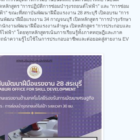
หลักสูตร “การปฏิบัติการซ่อมบำรุงรถยนต์ไฟฟ้า” และ “การซ่อม
า” ขณะที่สถาบันพัฒนาฝีมือแรงงาน 28 สระบุรี เปิดอบรม “การ
นพัฒนาฝีมือแรงงาน 34 กาญจนบุรี เปิดหลักสูตร “การบำรุงรักษา
ำนักงานพัฒนาฝีมือแรงงานลำพูน เปิดหลักสูตร “การประกอบและ
ไฟฟ้า” โดยทุกหลักสูตรเน้นการเรียนรู้ทั้งภาคทฤษฎีและภาค
สามารถนำความรู้ไปใช้ในการประกอบอาชีพและต่อยอดสู่สายงาน EV