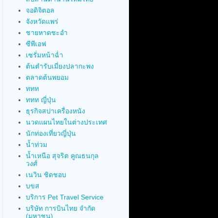
จอดิจิตอล
จังหวัดแพร่
ชายหาดชะอำ
ซีพีเอฟ
เซรั่มหน้าฉ่ำ
ต้นตำรับเมี่ยงปลากะพง
ตลาดต้นพยอม
ททท
ททท ญี่ปุ่น
ธุรกิจสปาเครื่องหนัง
นวดแผนไทยในต่างประเทศ
นักท่องเที่ยวญี่ปุ่น
น้ำท่วม
น้ำเหนือ สุจริต คูณธนกุล
วงศ์
เนวิน ชิดชอบ
บขส
บริการ Pet Travel Service
บริษัท การบินไทย จำกัด
(มหาชน)