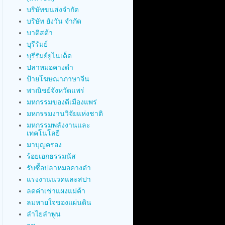
บริษัทขนส่งจำกัด
บริษัท ยังวัน จำกัด
บาติสต้า
บุรีรัมย์
บุรีรัมย์ยูไนเต็ด
ปลาหมอคางดำ
ป้ายโฆษณาภาษาจีน
พาณิชย์จังหวัดแพร่
มหกรรมของดีเมืองแพร่
มหกรรมงานวิจัยแห่งชาติ
มหกรรมพลังงานและ
เทคโนโลยี
มาบุญครอง
ร้อยเอกธรรมนัส
รับซื้อปลาหมอคางดำ
แรงงานนวดและสปา
ลดค่าเช่าแผงแม่ค้า
ลมหายใจของแผ่นดิน
ลำไยลำพูน