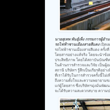
นายสุเทพ พันธุ์เพ็ง กรรมการผู้อำน
รถไฟฟ้าชานเมืองสายสีแดง
เปิดเ
รถไฟฟ้าชานเมืองสายสีแดง ครั้งที่
โดยสารอย่างแท้จริง โดยจะนำข้อม
ประสิทธิภาพ โดยได้สถาบันบัณฑิตพ
ในด้านการสำรวจและวิจัย เป็นผู้อ
สถานี บริษัทฯ รู้สึกเป็นเกียรติอย
ที่เราได้รับในการสำรวจครั้งนี้ไม่
ถึงความตั้งใจและความพยายามของ
แก่ผู้โดยสาร ซึ่งบริษัทฯมุ่งมั่นพั
จะได้รับความสะดวกสบาย ความปล