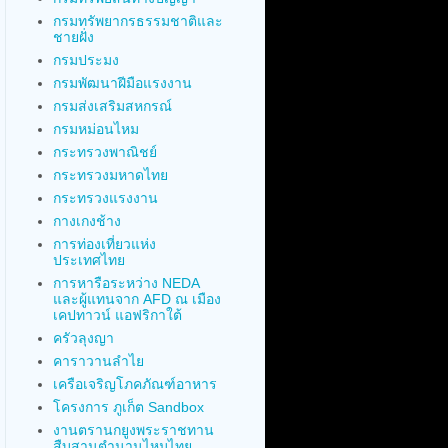
กรมทรัพยากรธรรมชาติและ
ชายฝั่ง
กรมประมง
กรมพัฒนาฝีมือแรงงาน
กรมส่งเสริมสหกรณ์
กรมหม่อนไหม
กระทรวงพาณิชย์
กระทรวงมหาดไทย
กระทรวงแรงงาน
กางเกงช้าง
การท่องเที่ยวแห่ง
ประเทศไทย
การหารือระหว่าง NEDA
และผู้แทนจาก AFD ณ เมือง
เคปทาวน์ แอฟริกาใต้
ครัวลุงญา
คาราวานลำไย
เครือเจริญโภคภัณฑ์อาหาร
โครงการ ภูเก็ต Sandbox
งานตรานกยูงพระราชทาน
สืบสานตำนานไหมไทย