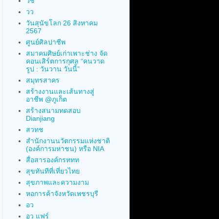
วช
วว
วันสุนัขโลก 26 สิงหาคม
2567
ศูนย์ศิลปาชีพ
สมาคมศิษย์เก่าเพาะช่าง จัด
คอนเสิร์ตการกุศล “คนวาด
รูป : วันวาน วันนี้”
สมุทรสาคร
สร้างงานและเส้นทางสู่
อาชีพ @ภูเก็ต
สร้างสนามทดสอบ
Dianjiang
สวทช
สำนักงานนวัตกรรมแห่งชาติ
(องค์การมหาชน) หรือ NIA
สื่อสารองค์กรททท
สุขทันทีที่เที่ยวไทย
สุขภาพและความงาม
หอการค้าจังหวัดเพชรบุรี
อว
อว แฟร์