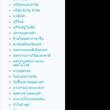
บริษัทขนส่งจำกัด
บริษัท ยังวัน จำกัด
บาติสต้า
บุรีรัมย์
บุรีรัมย์ยูไนเต็ด
ปลาหมอคางดำ
ป้ายโฆษณาภาษาจีน
พาณิชย์จังหวัดแพร่
มหกรรมของดีเมืองแพร่
มหกรรมงานวิจัยแห่งชาติ
มหกรรมพลังงานและ
เทคโนโลยี
มาบุญครอง
ร้อยเอกธรรมนัส
รับซื้อปลาหมอคางดำ
แรงงานนวดและสปา
ลดค่าเช่าแผงแม่ค้า
ลมหายใจของแผ่นดิน
ลำไยลำพูน