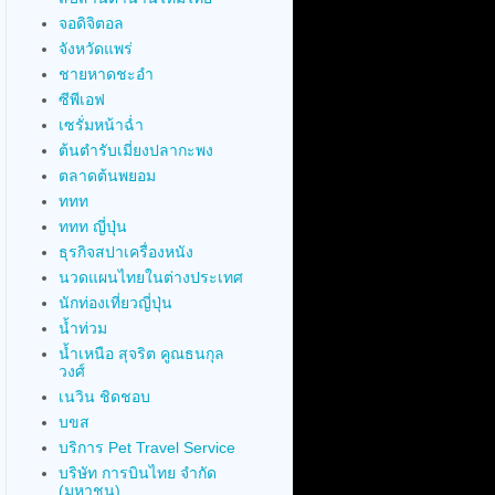
จอดิจิตอล
จังหวัดแพร่
ชายหาดชะอำ
ซีพีเอฟ
เซรั่มหน้าฉ่ำ
ต้นตำรับเมี่ยงปลากะพง
ตลาดต้นพยอม
ททท
ททท ญี่ปุ่น
ธุรกิจสปาเครื่องหนัง
นวดแผนไทยในต่างประเทศ
นักท่องเที่ยวญี่ปุ่น
น้ำท่วม
น้ำเหนือ สุจริต คูณธนกุล
วงศ์
เนวิน ชิดชอบ
บขส
บริการ Pet Travel Service
บริษัท การบินไทย จำกัด
(มหาชน)