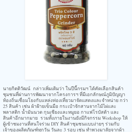
​​​นายกิตติวัฒน์ กล่าวเพิ่มเติมว่า ในปีนี้กรมฯ ได้คัดเลือกสินค้า
ชุมชนที่ผ่านการพัฒนาจากโครงการฯ ที่มีเอกลักษณ์ภูมิปัญญา
ท้องถิ่นเชื่อมโยงกับแหล่งท่องเที่ยวมาจัดแสดงและจำหน่าย กว่า
25 สินค้า เช่น ผ้าฝ้ายเข็นมือ กระเป๋าจักสานจากไม้ไผ่และ
พลาสติก น้ำมันนวด กุนเชียงและหมูยอ กาแฟโรบัสต้า และ
สินค้าอีกมากมาย รวมทั้งภายในงานยังมีกิจกรรม Workshop ให้
ผู้เข้าชมงานที่สนใจร่วม DIY สินค้าชุมชนแบบง่ายๆ ร่วมกับ
เจ้าของผลิตภัณฑ์ทุกวัน วันละ 3 รอบ เช่น ทำพวงมาลัยจากผ้า