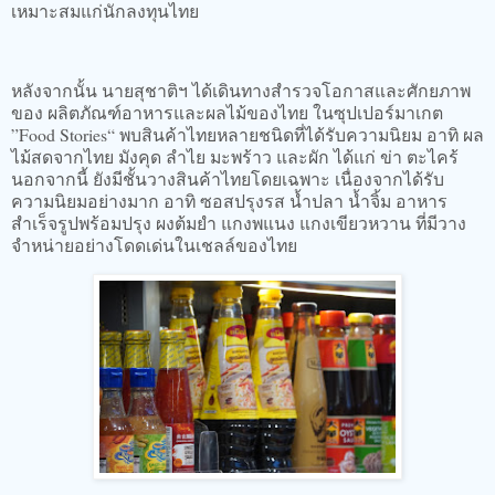
เหมาะสมแก่นักลงทุนไทย
หลังจากนั้น นายสุชาติฯ ได้เดินทางสำรวจโอกาสและศักยภาพ
ของ ผลิตภัณฑ์อาหารและผลไม้ของไทย ในซุปเปอร์มาเกต
”Food Stories“ พบสินค้าไทยหลายชนิดที่ได้รับความนิยม อาทิ ผล
ไม้สดจากไทย มังคุด ลำไย มะพร้าว และผัก ได้แก่ ข่า ตะไคร้
นอกจากนี้ ยังมีชั้นวางสินค้าไทยโดยเฉพาะ เนื่องจากได้รับ
ความนิยมอย่างมาก อาทิ ซอสปรุงรส น้ำปลา น้ำจิ้ม อาหาร
สำเร็จรูปพร้อมปรุง ผงต้มยำ แกงพแนง แกงเขียวหวาน ที่มีวาง
จำหน่ายอย่างโดดเด่นในเชลล์ของไทย