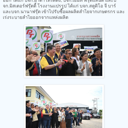
จก.มิสเตอร์ฟรุ๊ตตี้ โรงงานแปรรูป ได้แก่ บจก.สตูดิโอ จี บาร์
และบจก.นานาฟรุ๊ต เข้าไปรับซื้อผลผลิตลำไยจากเกษตรกร และ
เร่งระบายลำไยออกจากแหล่งผลิต