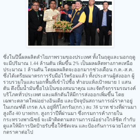
ซึ่งในปีนี้ผลผลิตลำไยภาพรวมของประเทศ ทั้งในฤดูและนอกฤดู
จะมีปริมาณ 1.44 ล้านตัน เพิ่มขึ้น 2% เป็นผลผลิตทางภาคเหนือ
ประมาณ 1 ล้านตัน โดยผลผลิตจะออกมากช่วงเดือน ก.ค.-ส.ค.
ซึ่งได้เตรียมมาตรการรับมือไว้พร้อมแล้ว ทั้งประสานผู้ส่งออก ผู้
รวบรวมในและนอกพื้นที่เข้าไปซื้อ ทำอบแห้งเป้าหมาย 1 แสน
ตัน ดึงปั๊มน้ำมันซื้อไปเป็นของสมนาคุณ และจัดกิจกรรมรณรงค์
บริโภคทั่วประเทศ และผลักดันให้มีการส่งออกเพิ่มขึ้น โดย
เฉพาะตลาดใหม่อย่างอินเดีย และปัจจุบันสถานการณ์ราคาอยู่
ในเกณฑ์ดี เกรด AA อยู่ที่กิโลกรัม(กก.) ละ 38 บาท ช่วงที่ผ่านมา
สูงถึง 40 บาท/กก. สูงกว่าปีที่ผ่านมา ซึ่งกรมการค้าภายใน
กระทรวงพาณิชย์ จะเฝ้าติดตามสถานการณ์อย่างใกล้ชิด กำกับ
ดูแลให้มีการปิดป้ายรับซื้อให้ชัดเจน และป้องกันการฉวยโอกาส
กดราคาต่อไป