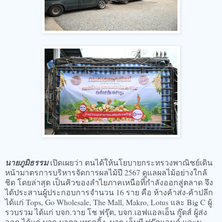
นายภูมิธรรม
เปิดเผยว่า ตนได้ให้นโยบายกระทรวงพาณิชย์เดิน
หน้ามาตรการบริหารจัดการผลไม้ปี 2567 ดูแลผลไม้อย่างใกล้
ชิด โดยล่าสุด เป็นคิวของลำไยภาคเหนือที่กำลังออกสู่ตลาด จึง
ได้ประสานผู้ประกอบการจำนวน 16 ราย คือ ห้างค้าส่ง-ค้าปลีก
ได้แก่ Tops, Go Wholesale, The Mall, Makro, Lotus และ Big C ผู้
รวบรวม ได้แก่ บจก.วาย โช ฟรุ๊ต, บจก.เอฟแอลเอ็น กู๊ดส์ ผู้ส่ง
ออก ได้แก่ บจก.มาตา เทรดดิ้ง, บจก.เอ็มที ฟรุ๊ตแลนด์ และบ