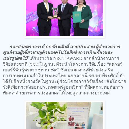
รองศาสตราจารย์ ดร.พีระศักดิ์ ฉายประสาท ผู้อำนวยการ
ศูนย์รวมผู้เชี่ยวชาญด้านเทคโนโลยีหลังการเก็บเกี่ยวและ
แปรรูปผลไม้
ได้รับรางวัล NRCT AWARD จากสำนักงานการ
วิจัยแห่งชาติ (วช.) ในฐานะหัวหน้าโครงการวิจัยเรื่อง “สตรอว์
เบอร์รีพันธุ์พระราชทาน ๘๙” ซึ่งเป็นผลงานที่ช่วยส่งเสริม
การเกษตรแม่นยำในประเทศไทย นอกจากนี้ รศ.ดร.พีระศักดิ์ ยัง
ได้รับอีกหนึ่งรางวัลในฐานะผู้ร่วมโครงการวิจัยเรื่อง “ส้มโอฉาย
รังสีเพื่อการส่งออกประเทศสหรัฐอเมริกา” ที่มีผลกระทบต่อการ
พัฒนาศักยภาพการส่งออกผลไม้ไทยสู่ตลาดต่างประเทศ