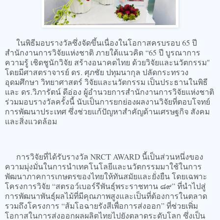
ในพิธีมอบรางวัลซึ่งจัดขึ้นเนื่องในโอกาสครบรอบ 65 ปี
สำนักงานการวิจัยแห่งชาติ ภายใต้แนวคิด “65 ปี บูรณาการ
ความรู้ เชิดชูนักวิจัย สร้างอนาคตไทย ด้วยวิจัยและนวัตกรรม"
โดยมีศาสตราจารย์ ดร. ศุภชัย ปทุมนากุล ปลัดกระทรวง
อุดมศึกษา วิทยาศาสตร์ วิจัยและนวัตกรรม เป็นประธานในพิธี
และ ดร.วิภารัตน์ ดีอ่อง ผู้อำนวยการสำนักงานการวิจัยแห่งชาติ
ร่วมมอบรางวัลครั้งนี้ นับเป็นการยกย่องผลงานวิจัยที่ตอบโจทย์
การพัฒนาประเทศ ซึ่งช่วยแก้ปัญหาสำคัญด้านเศรษฐกิจ สังคม
และสิ่งแวดล้อม
การวิจัยที่ได้รับรางวัล NRCT AWARD นี้เป็นส่วนหนึ่งของ
ความมุ่งมั่นในการนำเทคโนโลยีและนวัตกรรมมาใช้ในการ
พัฒนาภาคการเกษตรของไทยให้ทันสมัยและยั่งยืน โดยเฉพาะ
โครงการวิจัย “สตรอว์เบอร์รีพันธุ์พระราชทาน ๘๙” ที่นำไปสู่
การพัฒนาพันธุ์ผลไม้ที่มีคุณภาพสูงและเป็นที่ต้องการในตลาด
รวมถึงโครงการ “ส้มโอฉายรังสีเพื่อการส่งออก” ที่ช่วยเพิ่ม
โอกาสในการส่งออกผลผลิตไทยไปยังตลาดระดับโลก ซึ่งเป็น