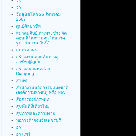
วช
วว
วันสุนัขโลก 26 สิงหาคม
2567
ศูนย์ศิลปาชีพ
สมาคมศิษย์เก่าเพาะช่าง จัด
คอนเสิร์ตการกุศล “คนวาด
รูป : วันวาน วันนี้”
สมุทรสาคร
สร้างงานและเส้นทางสู่
อาชีพ @ภูเก็ต
สร้างสนามทดสอบ
Dianjiang
สวทช
สำนักงานนวัตกรรมแห่งชาติ
(องค์การมหาชน) หรือ NIA
สื่อสารองค์กรททท
สุขทันทีที่เที่ยวไทย
สุขภาพและความงาม
หอการค้าจังหวัดเพชรบุรี
อว
อว แฟร์