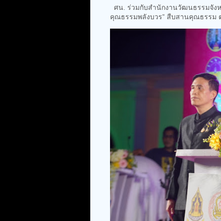
ศน. ร่วมกับสำนักงานวัฒนธรรมจังหว
คุณธรรมพลังบวร” สืบสานคุณธรรม ต