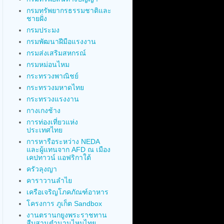
กรมทรัพยากรธรรมชาติและ
ชายฝั่ง
กรมประมง
กรมพัฒนาฝีมือแรงงาน
กรมส่งเสริมสหกรณ์
กรมหม่อนไหม
กระทรวงพาณิชย์
กระทรวงมหาดไทย
กระทรวงแรงงาน
กางเกงช้าง
การท่องเที่ยวแห่ง
ประเทศไทย
การหารือระหว่าง NEDA
และผู้แทนจาก AFD ณ เมือง
เคปทาวน์ แอฟริกาใต้
ครัวลุงญา
คาราวานลำไย
เครือเจริญโภคภัณฑ์อาหาร
โครงการ ภูเก็ต Sandbox
งานตรานกยูงพระราชทาน
สืบสานตำนานไหมไทย