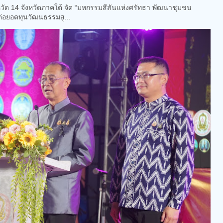
ัด 14 จังหวัดภาคใต้ จัด “มหกรรมสีสันแห่งศรัทธา พัฒนาชุมชน
่อยอดทุนวัฒนธรรมสู...