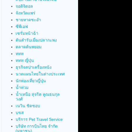
จอดิจิตอล
จังหวัดแพร่
ชายหาดชะอำ
ซีพีเอฟ
เซรั่มหน้าฉ่ำ
ต้นตำรับเมี่ยงปลากะพง
ตลาดต้นพยอม
ททท
ททท ญี่ปุ่น
ธุรกิจสปาเครื่องหนัง
นวดแผนไทยในต่างประเทศ
นักท่องเที่ยวญี่ปุ่น
น้ำท่วม
น้ำเหนือ สุจริต คูณธนกุล
วงศ์
เนวิน ชิดชอบ
บขส
บริการ Pet Travel Service
บริษัท การบินไทย จำกัด
(มหาชน)