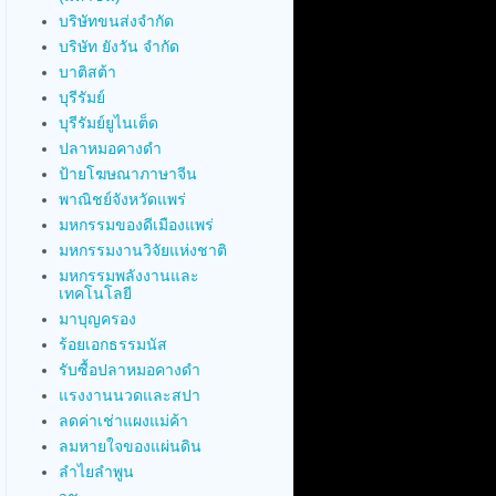
บริษัทขนส่งจำกัด
บริษัท ยังวัน จำกัด
บาติสต้า
บุรีรัมย์
บุรีรัมย์ยูไนเต็ด
ปลาหมอคางดำ
ป้ายโฆษณาภาษาจีน
พาณิชย์จังหวัดแพร่
มหกรรมของดีเมืองแพร่
มหกรรมงานวิจัยแห่งชาติ
มหกรรมพลังงานและ
เทคโนโลยี
มาบุญครอง
ร้อยเอกธรรมนัส
รับซื้อปลาหมอคางดำ
แรงงานนวดและสปา
ลดค่าเช่าแผงแม่ค้า
ลมหายใจของแผ่นดิน
ลำไยลำพูน