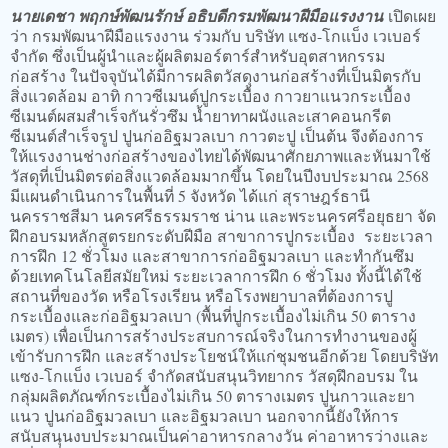
นายเดชา พฤกษ์พัฒนรักษ์ อธิบดีกรมพัฒนาฝีมือแรงงาน
เปิดเผย
ว่า กรมพัฒนาฝีมือแรงงาน ร่วมกับ บริษัท แซง-โกแบ็ง เวเบอร์
จำกัด ซึ่งเป็นผู้นําและผู้ผลิตมอร์ตาร์สําหรับอุตสาหกรรม
ก่อสร้าง ในปัจจุบันได้มีการผลิตวัสดุงานก่อสร้างที่เป็นมิตรกับ
สิ่งแวดล้อม อาทิ กาวซีเมนต์ปูกระเบื้อง กาวยาแนวกระเบื้อง
ซีเมนต์ผสมสำเร็จกันรั่วซึม น้ำยาทาผนังและเสาคอนกรีต
ซีเมนต์สำเร็จรูป ปูนก่ออิฐมวลเบา กาวตะปู เป็นต้น จึงต้องการ
ให้แรงงานช่างก่อสร้างของไทยได้พัฒนาศักยภาพและหันมาใช้
วัสดุที่เป็นมิตรต่อสิ่งแวดล้อมมากขึ้น โดยในปีงบประมาณ 2568
มีแผนดำเนินการในพื้นที่ 5 จังหวัด ได้แก่ สุราษฎร์ธานี
นครราชสีมา นครศรีธรรมราช น่าน และพระนครศรีอยุธยา จัด
ฝึกอบรมหลักสูตรยกระดับฝีมือ สาขาการปูกระเบื้อง ระยะเวลา
การฝึก 12 ชั่วโมง และสาขาการก่ออิฐมวลเบา และทำกันซึม
ด้วยเทคโนโลยีสมัยใหม่ ระยะเวลาการฝึก 6 ชั่วโมง ทั้งนี้ได้ใช้
สถานที่ของวัด หรือโรงเรียน หรือโรงพยาบาลที่ต้องการปู
กระเบื้องและก่ออิฐมวลเบา (พื้นที่ปูกระเบื้องไม่เกิน 50 ตาราง
เมตร) เพื่อเป็นการสร้างประสบการณ์จริงในการทำงานของผู้
เข้ารับการฝึก และสร้างประโยชน์ให้แก่ชุมชนอีกด้วย โดยบริษัท
แซง-โกแบ็ง เวเบอร์ จำกัดสนับสนุนวิทยากร วัสดุฝึกอบรม ใน
กลุ่มผลิตภัณฑ์กระเบื้องไม่เกิน 50 ตารางเมตร ปูนกาวและยา
แนว ปูนก่ออิฐมวลเบา และอิฐมวลเบา นอกจากนี้ยังให้การ
สนับสนุนงบประมาณเป็นค่าอาหารกลางวัน ค่าอาหารว่างและ