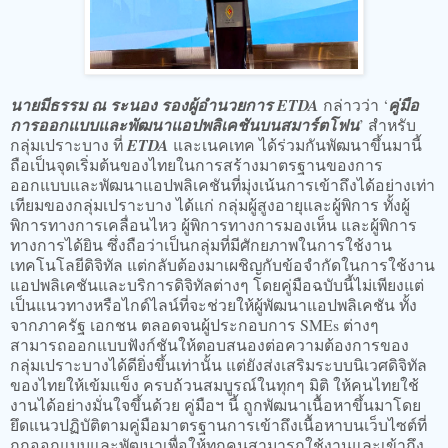
นายมีธรรม ณ ระนอง รองผู้อำนวยการ ETDA
กล่าวว่า ‘
คู่มือ
การออกแบบและพัฒนาแอปพลิเคชันบนสมาร์ตโฟน
’ สำหรับ
กลุ่มเปราะบาง ที่
ETDA
และเนคเทค ได้ร่วมกันพัฒนาขึ้นมานี้
ถือเป็นจุดเริ่มต้นของไทยในการสร้างมาตรฐานของการ
ออกแบบและพัฒนาแอปพลิเคชันที่มุ่งเน้นการเข้าถึงได้อย่างเท่า
เทียมของกลุ่มเปราะบาง ได้แก่ กลุ่มผู้สูงอายุและผู้พิการ ทั้งผู้
พิการทางการเคลื่อนไหว ผู้พิการทางการมองเห็น และผู้พิการ
ทางการได้ยิน ซึ่งถือว่าเป็นกลุ่มที่มีศักยภาพในการใช้งาน
เทคโนโลยีดิจิทัล แต่กลับต้องมาเผชิญกับข้อจำกัดในการใช้งาน
แอปพลิเคชันและบริการดิจิทัลต่างๆ โดยคู่มือฉบับนี้ไม่เพียงแต่
เป็นแนวทางหรือไกด์ไลน์ที่จะช่วยให้ผู้พัฒนาแอปพลิเคชัน ทั้ง
จากภาครัฐ เอกชน ตลอดจนผู้ประกอบการ SMEs ต่างๆ
สามารถออกแบบฟังก์ชันให้ตอบสนองต่อความต้องการของ
กลุ่มเปราะบางได้ดียิ่งขึ้นเท่านั้น แต่ยังส่งเสริมระบบนิเวศดิจิทัล
ของไทยให้เข้มแข็ง ครบถ้วนสมบูรณ์ในทุกๆ มิติ ให้คนไทยใช้
งานได้อย่างมั่นใจขึ้นด้วย คู่มือฯ นี้ ถูกพัฒนาเนื้อหาขึ้นมาโดย
ยึดแนวปฏิบัติตามคู่มือมาตรฐานการเข้าถึงเนื้อหาบนเว็บไซต์ที่
ถูกออกแบบและพัฒนาเพื่อให้ทุกคนสามารถใช้งานและเข้าถึง