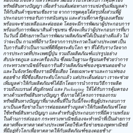
ทรัพย์สินทางปัญญา เพื่อสร้างแต้มต่อทางการแข่งขันเพิ่มมูลค่า
ให้กับสินค้าชุมชนเชียงราย จากการพูดคุยได้สรุปทั้งส่วนที่ผู้
ประกอบการขอรับการสนับสนุน และส่วนที่ภาครัฐเองเตรียม
พร้อมจะช่วยเหลือและต่อยอด โดยจะมีการพัฒนาผู้ประกอบการ
พร้อมกับการพัฒนาสินค้าชุมชน ซึ่งจะเห็นว่าผู้ประกอบการที่มา
ในวันนี้ มีศักยภาพในการพัฒนาผลิตภัณฑ์ได้เป็นอย่างดีแล้ว ไม่
ว่าจะเป็น กาแฟที่มีรางวัลจากการประกวดในต่างประเทศ เป็น
ใบการันตีว่าเป็นกาแฟที่ดีที่สุดระดับโลก ชา ที่ได้รับรางวัลจาก
การประกวดที่ประเทศญี่ปุ่น รวมถึงผลิตภัณฑ์แปรรูปอย่าง
สับปะรดภูแล และเครื่องเงิน ซึ่งผมในฐานะรัฐมนตรีช่วยว่าการ
กระทรวงพาณิชย์ก็ขอการันตีว่าผลิตภัณฑ์ของชุมชนดอยช้าง
และในจังหวัดเชียงรายมีชื่อเสียง โดยเฉพาะชาและกาแฟของ
ดอยช้าง ที่มีชื่อเสียงระดับโลกแล้ว แต่ประเด็นต่อมา เราจะช่วย
เพิ่มมูลค่าให้กับผลิตภัณฑ์ได้อีกโดยการนำกรรมวิธีการผลิต
รวมถึงแบรนด์ สัญลักษณ์ และ Packaging ให้ได้รับการคุ้มครอง
ทางด้านทรัพย์สินทางปัญญา ซึ่งภายใต้โครงการของกรม
ทรัพย์สินทางปัญญาที่มาลงพื้นที่ในวันนี้ก็จะเชิญผู้ประกอบการ
มาเป็นเครือข่ายในการต่อยอดสร้างมูลค่าให้กับผลิตภัณฑ์โดย
ใช้ทรัพย์สินทางปัญญา และสำหรับผู้ประกอบการที่มีความพร้อม
ในด้านการส่งออก กระทรวงพาณิชย์เองจะทำหน้าที่เป็นฝ่ายการ
ตลาดที่จะหาตลาดต่างประเทศโดยใช้เครือข่ายของทูตพาณิชย์
ที่มีอยู่ทั่วโลกเพื่อหาตลาดให้กับผลิตภัณฑ์ของดอยช้าง
“