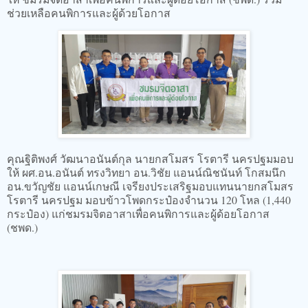
ช่วยเหลือคนพิการและผู้ด้วยโอกาส
คุณฐิติพงศ์ วัฒนาอนันต์กุล นายกสโมสร โรตารี นครปฐมมอบ
ให้ ผศ.อน.อนันต์ ทรงวิทยา อน.วิชัย แอนน์ณิชนันท์ โกสมนึก
อน.ขวัญชัย แอนน์เกษณี เจรียงประเสริฐมอบแทนนายกสโมสร
โรตารี นครปฐม มอบข้าวโพดกระป๋องจำนวน 120 โหล (1,440
กระป๋อง) แก่ชมรมจิตอาสาเพื่อคนพิการและผู้ด้อยโอกาส
(ชพด.)