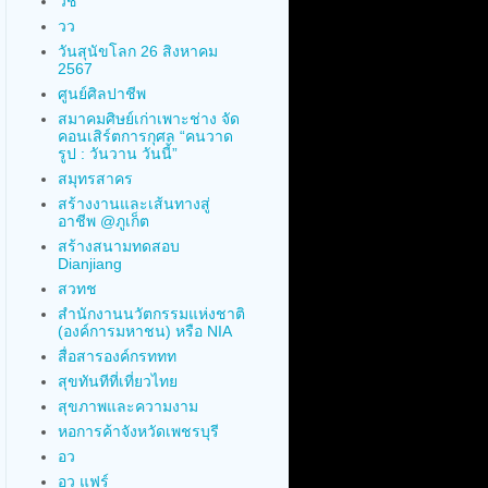
วช
วว
วันสุนัขโลก 26 สิงหาคม
2567
ศูนย์ศิลปาชีพ
สมาคมศิษย์เก่าเพาะช่าง จัด
คอนเสิร์ตการกุศล “คนวาด
รูป : วันวาน วันนี้”
สมุทรสาคร
สร้างงานและเส้นทางสู่
อาชีพ @ภูเก็ต
สร้างสนามทดสอบ
Dianjiang
สวทช
สำนักงานนวัตกรรมแห่งชาติ
(องค์การมหาชน) หรือ NIA
สื่อสารองค์กรททท
สุขทันทีที่เที่ยวไทย
สุขภาพและความงาม
หอการค้าจังหวัดเพชรบุรี
อว
อว แฟร์