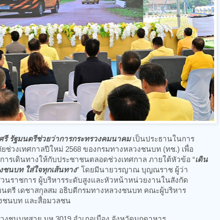
ศรี รัฐมนตรีช่วยว่าการกระทรวงคมนาคม
เป็นประธานในการ
่วงเทศกาลปีใหม่ 2568 ของกรมทางหลวงชนบท (ทช.) เพื่อ
จในการเดินทางให้กับประชาชนตลอดช่วงเทศกาล ภายใต้หัวข้อ “
เดิน
ชนบท ใส่ใจทุกเส้นทาง
” โดยมีนายวรญาณ บุญณราช ผู้ว่า
่วนราชการ ผู้บริหารระดับสูงและหัวหน้าหน่วยงานในสังกัด
ตรี เดชาสกุลสม อธิบดีกรมทางหลวงชนบท คณะผู้บริหาร
ลวงชนบท และสื่อมวลชน
วงชนบทสาย มห.3019 อำเภอเมือง จังหวัดมุกดาหาร