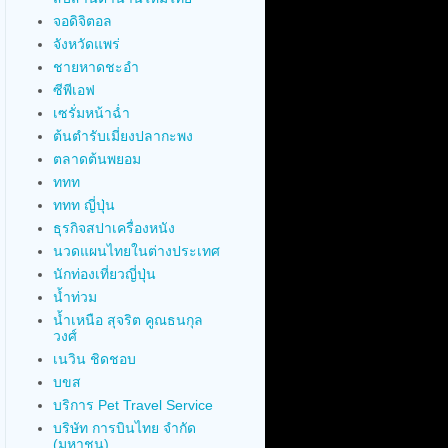
จอดิจิตอล
จังหวัดแพร่
ชายหาดชะอำ
ซีพีเอฟ
เซรั่มหน้าฉ่ำ
ต้นตำรับเมี่ยงปลากะพง
ตลาดต้นพยอม
ททท
ททท ญี่ปุ่น
ธุรกิจสปาเครื่องหนัง
นวดแผนไทยในต่างประเทศ
นักท่องเที่ยวญี่ปุ่น
น้ำท่วม
น้ำเหนือ สุจริต คูณธนกุล
วงศ์
เนวิน ชิดชอบ
บขส
บริการ Pet Travel Service
บริษัท การบินไทย จำกัด
(มหาชน)