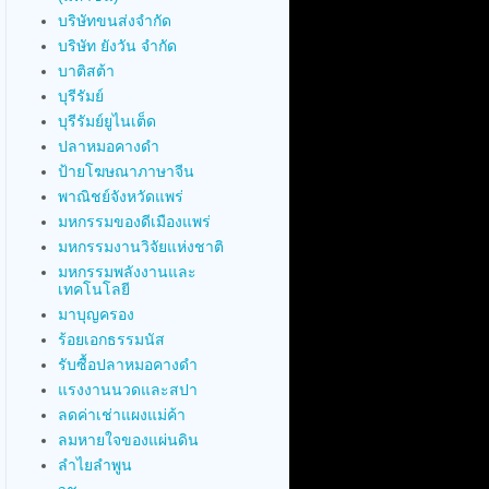
บริษัทขนส่งจำกัด
บริษัท ยังวัน จำกัด
บาติสต้า
บุรีรัมย์
บุรีรัมย์ยูไนเต็ด
ปลาหมอคางดำ
ป้ายโฆษณาภาษาจีน
พาณิชย์จังหวัดแพร่
มหกรรมของดีเมืองแพร่
มหกรรมงานวิจัยแห่งชาติ
มหกรรมพลังงานและ
เทคโนโลยี
มาบุญครอง
ร้อยเอกธรรมนัส
รับซื้อปลาหมอคางดำ
แรงงานนวดและสปา
ลดค่าเช่าแผงแม่ค้า
ลมหายใจของแผ่นดิน
ลำไยลำพูน