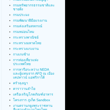
กรมทรัพยากรธรรมชาติและ
ชายฝั่ง
กรมประมง
กรมพัฒนาฝีมือแรงงาน
กรมส่งเสริมสหกรณ์
กรมหม่อนไหม
กระทรวงพาณิชย์
กระทรวงมหาดไทย
กระทรวงแรงงาน
กางเกงช้าง
การท่องเที่ยวแห่ง
ประเทศไทย
การหารือระหว่าง NEDA
และผู้แทนจาก AFD ณ เมือง
เคปทาวน์ แอฟริกาใต้
ครัวลุงญา
คาราวานลำไย
เครือเจริญโภคภัณฑ์อาหาร
โครงการ ภูเก็ต Sandbox
งานตรานกยูงพระราชทาน
สืบสานตำนานไหมไทย