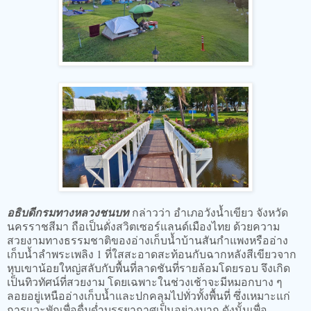
อธิบดีกรมทางหลวงชนบท
กล่าวว่า อำเภอวังน้ำเขียว จังหวัด
นครราชสีมา ถือเป็นดั่งสวิตเซอร์แลนด์เมืองไทย ด้วยความ
สวยงามทางธรรมชาติของอ่างเก็บน้ำบ้านสันกำแพงหรืออ่าง
เก็บน้ำลำพระเพลิง 1 ที่ใสสะอาดสะท้อนกับฉากหลังสีเขียวจาก
หุบเขาน้อยใหญ่สลับกับพื้นที่ลาดชันที่รายล้อมโดยรอบ จึงเกิด
เป็นทิวทัศน์ที่สวยงาม โดยเฉพาะในช่วงเช้าจะมีหมอกบาง ๆ
ลอยอยู่เหนืออ่างเก็บน้ำและปกคลุมไปทั่วทั้งพื้นที่ ซึ่งเหมาะแก่
การแวะพักเพื่อดื่มด่ำบรรยากาศเป็นอย่างมาก ดังนั้นเพื่อ