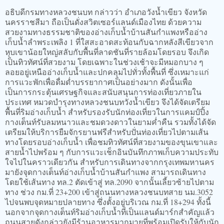
อธิบดีกรมทางหลวงชนบท กล่าวว่า อำเภอวังน้ำเขียว จังหวัด
นครราชสีมา ถือเป็นดั่งสวิตเซอร์แลนด์เมืองไทย ด้วยความ
สวยงามทางธรรมชาติของอ่างเก็บน้ำบ้านสันกำแพงหรืออ่าง
เก็บน้ำลำพระเพลิง 1 ที่ใสสะอาดสะท้อนกับฉากหลังสีเขียวจาก
หุบเขาน้อยใหญ่สลับกับพื้นที่ลาดชันที่รายล้อมโดยรอบ จึงเกิด
เป็นทิวทัศน์ที่สวยงาม โดยเฉพาะในช่วงเช้าจะมีหมอกบาง ๆ
ลอยอยู่เหนืออ่างเก็บน้ำและปกคลุมไปทั่วทั้งพื้นที่ ซึ่งเหมาะแก่
การแวะพักเพื่อดื่มด่ำบรรยากาศเป็นอย่างมาก ดังนั้นเพื่อ
เป็นการกระตุ้นเศรษฐกิจและสนับสนุนการท่องเที่ยวภายใน
ประเทศ หมวดบำรุงทางหลวงชนบทวังน้ำเขียว จึงได้จัดเตรียม
พื้นที่ริมอ่างเก็บน้ำ สำหรับรองรับนักท่องเที่ยวในการแคมป์ปิ้ง
กางเต็นท์รับลมหนาวและชมดวงดาวในยามค่ำคืน รวมทั้งได้จัด
เตรียมให้บริการยืมจักรยานฟรีสำหรับปั่นท่องเที่ยวไปตามเส้น
ทางโดยรอบอ่างเก็บน้ำ เพื่อชมทิวทัศน์ที่สวยงามของขุนเขาและ
สายน้ำไปพร้อม ๆ กับการแวะเช็กอินบันทึกภาพเก็บความประทับ
ใจไปในคราวเดียวกัน สำหรับการเดินทางจากกรุงเทพมหานคร
มายังจุดกางเต็นท์อ่างเก็บน้ำบ้านสันกำแพง สามารถเดินทาง
โดยใช้เส้นทาง ทล.2 ตัดเข้าสู่ ทล.2090 จากนั้นเลี้ยวซ้ายไปตาม
ทาง ช่วง กม.ที่ 23+200 เข้าสู่ถนนทางหลวงชนบทสาย นม.3052
ไปจนพบจุดหมายปลายทาง ซึ่งตั้งอยู่บริเวณ กม.ที่ 18+294 ทั้งนี้
นอกจากจุดกางเต็นท์ริมอ่างเก็บน้ำที่เป็นแลนด์มาร์กสำคัญแล้ว
ถนนสายดังกล่าวยังมีร้านอาหารมากมายที่พร้อมเปิดรับให้กับนัก