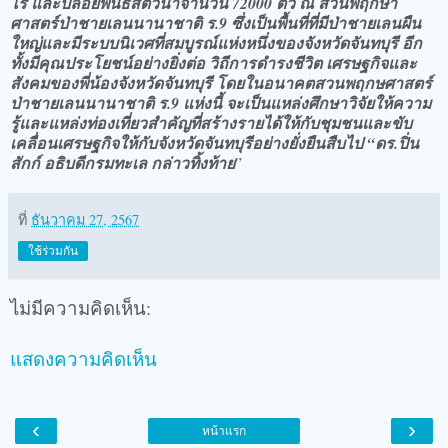
ไร่ และปล่อยพันธ์สัตว์น้ำจำนวน 72000 ตัว ณ สวนพฤกษา
ศาสตร์ป่าชายเลนนานาชาติ ร.9 ซึ่งเป็นพื้นที่ที่มีป่าชายเลนผืน
ใหญ่และมีระบบนิเวศที่สมบูรณ์แห่งหนึ่งของจังหวัดจันทบุรี อีก
ทั้งมีคุณประโยชน์อย่างยิ่งต่อ วิถีการดำรงชีวิต เศรษฐกิจและ
สังคมของพี่น้องจังหวัดจันทบุรี โดยในอนาคตสวนพฤกษศาสตร์
ป่าชายเลนนานาชาติ ร.9 แห่งนี้ จะเป็นแหล่งศึกษาวิจัยให้ความ
รู้และแหล่งท่องเที่ยวสำคัญที่สร้างรายได้ให้กับชุมชนและขับ
เคลื่อนเศรษฐกิจให้กับจังหวัดจันทบุรีอย่างยั่งยืนสืบไป “ดร.ปิ่น
สักก์ อธิบดีกรมทะเล กล่าวทิ้งท้าย
”
ที่
ธันวาคม 27, 2567
ใช้ร่วมกัน
ไม่มีความคิดเห็น:
แสดงความคิดเห็น
‹
›
หน้าแรก