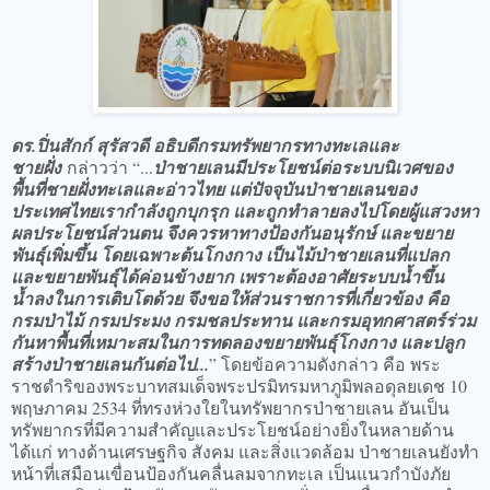
ดร.ปิ่นสักก์ สุรัสวดี อธิบดีกรมทรัพยากรทางทะเลและ
ชายฝั่ง
กล่าวว่า “...
ป่าชายเลนมีประโยชน์ต่อระบบนิเวศของ
พื้นที่ชายฝั่งทะเลและอ่าวไทย แต่ปัจจุบันป่าชายเลนของ
ประเทศไทยเรากำลังถูกบุกรุก และถูกทำลายลงไปโดยผู้แสวงหา
ผลประโยชน์ส่วนตน จึงควรหาทางป้องกันอนุรักษ์ และขยาย
พันธุ์เพิ่มขึ้น โดยเฉพาะต้นโกงกาง เป็นไม้ป่าชายเลนที่แปลก
และขยายพันธุ์ได้ค่อนข้างยาก เพราะต้องอาศัยระบบน้ำขึ้น
น้ำลงในการเติบโตด้วย จึงขอให้ส่วนราชการที่เกี่ยวข้อง คือ
กรมป่าไม้ กรมประมง กรมชลประทาน และกรมอุทกศาสตร์ร่วม
กันหาพื้นที่เหมาะสมในการทดลองขยายพันธุ์โกงกาง และปลูก
สร้างป่าชายเลนกันต่อไป...
” โดยข้อความดังกล่าว คือ พระ
ราชดำริของพระบาทสมเด็จพระปรมิทรมหาภูมิพลอดุลยเดช 10
พฤษภาคม 2534 ที่ทรงห่วงใยในทรัพยากรป่าชายเลน อันเป็น
ทรัพยากรที่มีความสำคัญและประโยชน์อย่างยิ่งในหลายด้าน
ได้แก่ ทางด้านเศรษฐกิจ สังคม และสิ่งแวดล้อม ป่าชายเลนยังทำ
หน้าที่เสมือนเขื่อนป้องกันคลื่นลมจากทะเล เป็นแนวกำบังภัย