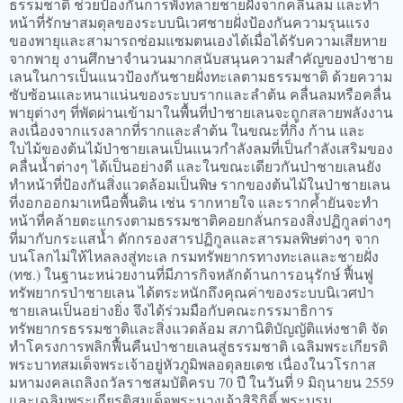
ธรรมชาติ ช่วยป้องกันการพังทลายชายฝั่งจากคลื่นลม และทำ
หน้าที่รักษาสมดุลของระบบนิเวศชายฝั่งป้องกันความรุนแรง
ของพายุและสามารถซ่อมแซมตนเองได้เมื่อได้รับความเสียหาย
จากพายุ งานศึกษาจำนวนมากสนับสนุนความสำคัญของป่าชาย
เลนในการเป็นแนวป้องกันชายฝั่งทะเลตามธรรมชาติ ด้วยความ
ซับซ้อนและหนาแน่นของระบบรากและลำต้น คลื่นลมหรือคลื่น
พายุต่างๆ ที่พัดผ่านเข้ามาในพื้นที่ป่าชายเลนจะถูกสลายพลังงาน
ลงเนื่องจากแรงลากที่รากและลำต้น ในขณะที่กิ่ง ก้าน และ
ใบไม้ของต้นไม้ป่าชายเลนเป็นแนวกำลังลมที่เป็นกำลังเสริมของ
คลื่นน้ำต่างๆ ได้เป็นอย่างดี และในขณะเดียวกันป่าชายเลนยัง
ทำหน้าที่ป้องกันสิ่งแวดล้อมเป็นพิษ รากของต้นไม้ในป่าชายเลน
ที่งอกออกมาเหนือพื้นดิน เช่น รากหายใจ และรากค้ำยันจะทำ
หน้าที่คล้ายตะแกรงตามธรรมชาติคอยกลั่นกรองสิ่งปฏิกูลต่างๆ
ที่มากับกระแสน้ำ ดักกรองสารปฏิกูลและสารมลพิษต่างๆ จาก
บนโลกไม่ให้ไหลลงสู่ทะเล กรมทรัพยากรทางทะเลและชายฝั่ง
(ทช.) ในฐานะหน่วยงานที่มีภารกิจหลักด้านการอนุรักษ์ ฟื้นฟู
ทรัพยากรป่าชายเลน ได้ตระหนักถึงคุณค่าของระบบนิเวศป่า
ชายเลนเป็นอย่างยิ่ง จึงได้ร่วมมือกับคณะกรรมาธิการ
ทรัพยากรธรรมชาติและสิ่งแวดล้อม สภานิติบัญญัติแห่งชาติ จัด
ทำโครงการพลิกฟื้นคืนป่าชายเลนสู่ธรรมชาติ เฉลิมพระเกียรติ
พระบาทสมเด็จพระเจ้าอยู่หัวภูมิพลอดุลยเดช เนื่องในวโรกาส
มหามงคลเถลิงถวัลราชสมบัติครบ 70 ปี ในวันที่ 9 มิถุนายน 2559
และเฉลิมพระเกียรติสมเด็จพระนางเจ้าสิริกิติ์ พระบรม