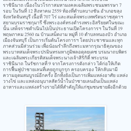
ราชินีนาถ เนื่องในวโรกาสมหามงคลเฉลิมพระชนมพรรษา 7
รอบ ในวันที่ 12 สิงหาคม 2559 ท้องที่ตำบลบางชัน อำเภอขลุง
จังหวัดจันทบุรี เนื้อที่ 707 ไร่ และสมเด็จพระเทพรัตนราชสุดาฯ
สยามบรมราชกุมารี ซึ่งพระองค์ทรงดำรงพระอิสริยยศในขณะ
นั้น เสด็จราชดำเนินไปเป็นประธานเปิดโครงการฯ ในวันที่ 19
พฤษภาคม 2560 ณ บ้านเสม็ดงาม หมู่ที่ 10 ตำบลหนองบัว อำเภอ
เมืองจันทบุรี เป็นการเริ่มต้นโครงการฯ โดยประชาชนและทุก
ภาคส่วนมีส่วนร่วม เพื่อน้อมรำลึกถึงพระมหากรุณาธิคุณของ
พระบาทสมเด็จพระปรมินทรมหาภูมิพลอดุลยเดช บรมนาถบพิตร
และเฉลิมพระเกียรติสมเด็จพระนางเจ้าสิริกิติ์ พระบรม
ราชินีนาถ ในรัชกาลที่ 9 จากโครงการดังกล่าว ได้ก่อให้เกิด
การฟื้นฟูป่าชายเลนที่เคยถูกบุกรุก ครอบครอง ให้กลับมามี
ความอุดมสมบูรณ์อีกครั้ง อีกทั้งยังเป็นการเพิ่มแหล่งอาศัย แหล่ง
วางไข่ และแหล่งอนุบาลสัตว์น้ำในป่าชายเลนอันเป็นแหล่ง
อาหารและแหล่งสร้างรายได้ที่สำคัญให้แก่ชุมชนชายฝั่งอีกด้วย