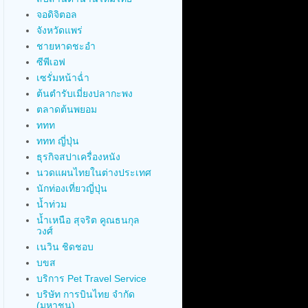
จอดิจิตอล
จังหวัดแพร่
ชายหาดชะอำ
ซีพีเอฟ
เซรั่มหน้าฉ่ำ
ต้นตำรับเมี่ยงปลากะพง
ตลาดต้นพยอม
ททท
ททท ญี่ปุ่น
ธุรกิจสปาเครื่องหนัง
นวดแผนไทยในต่างประเทศ
นักท่องเที่ยวญี่ปุ่น
น้ำท่วม
น้ำเหนือ สุจริต คูณธนกุล
วงศ์
เนวิน ชิดชอบ
บขส
บริการ Pet Travel Service
บริษัท การบินไทย จำกัด
(มหาชน)