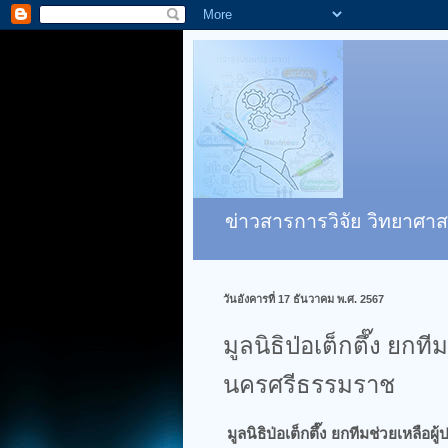
ข่าวสารการวิจัย วิทยาศาส
วันอังคารที่ 17 ธันวาคม พ.ศ. 2567
มูลนิธิป่อเต็กตึ๊ง ยกที
นครศรีธรรมราช
มูลนิธิป่อเต็กตึ๊ง ยกทีมช่วยเหลือ