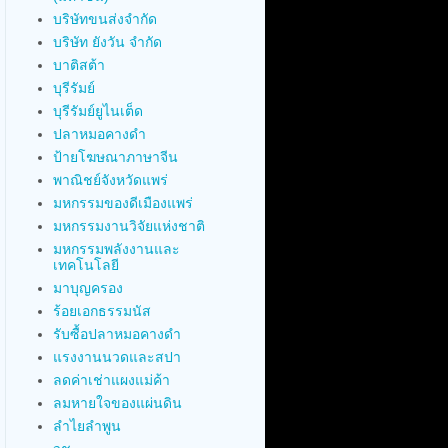
บริษัทขนส่งจำกัด
บริษัท ยังวัน จำกัด
บาติสต้า
บุรีรัมย์
บุรีรัมย์ยูไนเต็ด
ปลาหมอคางดำ
ป้ายโฆษณาภาษาจีน
พาณิชย์จังหวัดแพร่
มหกรรมของดีเมืองแพร่
มหกรรมงานวิจัยแห่งชาติ
มหกรรมพลังงานและ
เทคโนโลยี
มาบุญครอง
ร้อยเอกธรรมนัส
รับซื้อปลาหมอคางดำ
แรงงานนวดและสปา
ลดค่าเช่าแผงแม่ค้า
ลมหายใจของแผ่นดิน
ลำไยลำพูน