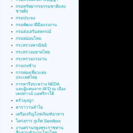
กรมทรัพยากรธรรมชาติและ
ชายฝั่ง
กรมประมง
กรมพัฒนาฝีมือแรงงาน
กรมส่งเสริมสหกรณ์
กรมหม่อนไหม
กระทรวงพาณิชย์
กระทรวงมหาดไทย
กระทรวงแรงงาน
กางเกงช้าง
การท่องเที่ยวแห่ง
ประเทศไทย
การหารือระหว่าง NEDA
และผู้แทนจาก AFD ณ เมือง
เคปทาวน์ แอฟริกาใต้
ครัวลุงญา
คาราวานลำไย
เครือเจริญโภคภัณฑ์อาหาร
โครงการ ภูเก็ต Sandbox
งานตรานกยูงพระราชทาน
สืบสานตำนานไหมไทย