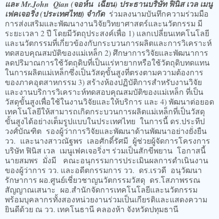
และ Mr.John Qian (จอห์น เฉียน) ประธานบริษัท ฟินิส เวล เมนู
เฟคเจอริ่ง (ประเทศไทย) จำกัด
ร่วมลงนามบันทึกความร่วมมือ
การส่งเสริมและพัฒนางานวิจัยวิทยาศาสตร์และนวัตกรรม มี
ระยะเวลา 2 ปี โดยมีวัตถุประสงค์เพื่อ 1) แลกเปลี่ยนเทคโนโลยี
และนวัตกรรมที่เกี่ยวข้องกับกระบวนการผลิตและการวิเคราะห์
ทดสอบคุณสมบัติของแม่เหล็ก 2) ศึกษาการวิจัยและพัฒนาการ
ลดปริมาณการใช้วัตถุดิบที่เป็นแร่หายากหรือใช้วัตถุดิบทดแทน
ในการผลิตแม่เหล็กซึ่งเป็นวัสดุขั้นสูงที่ตรงตามความต้องการ
ของภาคอุตสาหกรรม 3) สร้างห้องปฏิบัติการสำหรับงานวิจัย
และงานบริการวิเคราะห์ทดสอบคุณสมบัติของแม่เหล็ก ที่เป็น
วัสดุขั้นสูงเพื่อใช้ในงานวิจัยและให้บริการ และ 4) พัฒนาต่อยอด
เทคโนโลยีให้สามารถเกิดกระบวนการผลิตแม่เหล็กที่เป็นวัสดุ
ขั้นสูงได้อย่างเต็มรูปแบบในประเทศไทย ในการนี้ ดร.ประทีป
วงศ์บัณฑิต รองผู้ว่าการวิจัยและพัฒนาด้านพัฒนาอย่างยั่งยืน
วว. และนางสาวณัฐพร เลอศักดิ์รัศมี ผู้ช่วยผู้จัดการโครงการ
บริษัท ฟินิส เวล เมนูเฟคเจอริ่งฯ ร่วมเป็นสักขีพยาน โอกาสนี้
นายสมพร มั่งมี คณะอนุกรรมการประเมินผลการดำเนินงาน
ของผู้ว่าการ วว. และอดีตกรรมการ วว. ดร.เรวดี อนุวัฒนา
รักษาการ ผอ.ศูนย์เชี่ยวชาญนวัตกรรมวัสดุ ดร.โสภาพรรณ
สัญญาณเสนาะ ผอ.สำนักจัดการเทคโนโลยีและนวัตกรรม
พร้อมบุคลากรทั้งสองหน่วยงานร่วมเป็นเกียรติและแสดงความ
ยินดีด้วย ณ วว. เทคโนธานี คลองห้า จังหวัดปทุมธานี