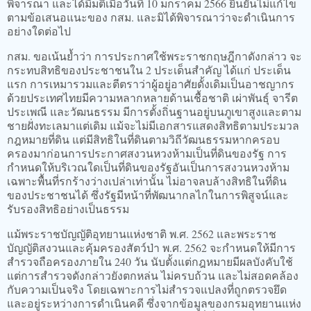
พิจารณา และได้มีมติเมื่อวันที่ 10 มกราคม 2566 ยืนยันไม่แก้ไข
ตามข้อเสนอแนะของ กสม. และมิได้พิจารณาว่าจะดำเนินการ
อย่างใดต่อไป
กสม. ขอเน้นย้ำว่า การประกาศใช้พระราชกฤษฎีกาดังกล่าว จะ
กระทบสิทธิของประชาชนใน 2 ประเด็นสำคัญ ได้แก่ ประเด็น
แรก การเหมารวมและตีตราว่าผู้อยู่อาศัยดั้งเดิมเป็นอาชญากร
ด้วยประเทศไทยมีความหลากหลายด้านเชื้อชาติ เผ่าพันธุ์ จารีต
ประเพณี และวัฒนธรรม มีการตั้งถิ่นฐานอยู่บนภูเขาสูงและตาม
ชายฝั่งทะเลมาแต่เดิม แม้จะไม่มีเอกสารแสดงสิทธิตามประมวล
กฎหมายที่ดิน แต่มีสิทธิในที่ดินตามวิถีวัฒนธรรมหากครอบ
ครองมาก่อนการประกาศสงวนหวงห้ามเป็นที่ดินของรัฐ การ
กำหนดให้บริเวณใดเป็นที่ดินของรัฐอันเป็นการสงวนหวงห้าม
เฉพาะพื้นที่รกร้างว่างเปล่าเท่านั้น ไม่อาจลบล้างสิทธิในที่ดิน
ของประชาชนได้ ซึ่งรัฐมีหน้าที่พัฒนากลไกในการพิสูจน์และ
รับรองสิทธิอย่างเป็นธรรม
แม้พระราชบัญญัติอุทยานแห่งชาติ พ.ศ. 2562 และพระราช
บัญญัติสงวนและคุ้มครองสัตว์ป่า พ.ศ. 2562 จะกำหนดให้มีการ
สำรวจถือครองภายใน 240 วัน นับตั้งแต่กฎหมายมีผลบังคับใช้
แต่การสำรวจดังกล่าวยังตกหล่น ไม่ครบถ้วน และไม่สอดคล้อง
กับความเป็นจริง โดยเฉพาะการไม่สำรวจแปลงที่ถูกตรวจยึด
และอยู่ระหว่างการดำเนินคดี ซึ่งจากข้อมูลของกรมอุทยานแห่ง