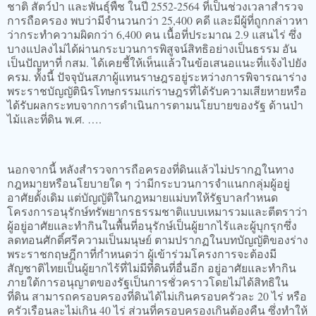
ชาติ สัตว์ป่า และพันธุ์พืช ในปี 2552-2564 ที่เป็นช่วงเวลาสำรวจ
การถือครอง พบว่ามีจำนวนกว่า 25,400 คดี และมีผู้ที่ถูกกล่าวหา
ว่ากระทำความผิดกว่า 6,400 คน เนื้อที่ประมาณ 2.9 แสนไร่ ซึ่ง
บางแปลงไม่ได้ผ่านกระบวนการพิสูจน์สิทธิอย่างเป็นธรรม อัน
เป็นปัญหาที่ กสม. ได้เคยชี้ให้เห็นแล้วในข้อเสนอแนะที่แจ้งไปยัง
ครม. ทั้งนี้ ปัจจุบันสภาผู้แทนราษฎรอยู่ระหว่างการพิจารณาร่าง
พระราชบัญญัตินิรโทษกรรมแก่ราษฎรที่ได้รับความเสียหายหรือ
ได้รับผลกระทบจากการดำเนินการตามนโยบายของรัฐ ด้านป่า
ไม้และที่ดิน พ.ศ. ….
นอกจากนี้ หลังสำรวจการถือครองที่ดินแล้วไม่ปรากฏในทาง
กฎหมายหรือนโยบายใด ๆ ว่ามีกระบวนการจำแนกกลุ่มผู้อยู่
อาศัยดั้งเดิม แต่บัญญัติในกฎหมายแม่บทให้รัฐบาลกำหนด
โครงการอนุรักษ์ทรัพยากรธรรมชาติแบบเหมารวมและตีตราว่า
ผู้อยู่อาศัยและทำกินในพื้นที่อนุรักษ์เป็นผู้ยากไร้และผู้บุกรุกซึ่ง
ลดทอนศักดิ์ศรีความเป็นมนุษย์ ตามปรากฏในบทบัญญัติของร่าง
พระราชกฤษฎีกาที่กำหนดว่า ผู้เข้าร่วมโครงการจะต้องมี
สัญชาติไทยเป็นผู้ยากไร้ที่ไม่มีที่ดินที่อื่นอีก อยู่อาศัยและทำกิน
ภายใต้การอนุญาตของรัฐเป็นการชั่วคราวโดยไม่ได้สิทธิใน
ที่ดิน สามารถครอบครองที่ดินได้ไม่เกินครอบครัวละ 20 ไร่ หรือ
ครัวเรือนละไม่เกิน 40 ไร่ ส่วนที่ครอบครองเกินต้องคืน ซึ่งทำให้