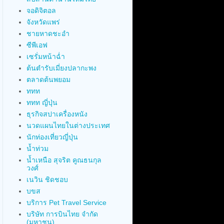
จอดิจิตอล
จังหวัดแพร่
ชายหาดชะอำ
ซีพีเอฟ
เซรั่มหน้าฉ่ำ
ต้นตำรับเมี่ยงปลากะพง
ตลาดต้นพยอม
ททท
ททท ญี่ปุ่น
ธุรกิจสปาเครื่องหนัง
นวดแผนไทยในต่างประเทศ
นักท่องเที่ยวญี่ปุ่น
น้ำท่วม
น้ำเหนือ สุจริต คูณธนกุล
วงศ์
เนวิน ชิดชอบ
บขส
บริการ Pet Travel Service
บริษัท การบินไทย จำกัด
(มหาชน)