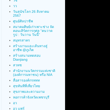
วช
วว
วันสุนัขโลก 26 สิงหาคม
2567
ศูนย์ศิลปาชีพ
สมาคมศิษย์เก่าเพาะช่าง จัด
คอนเสิร์ตการกุศล “คนวาด
รูป : วันวาน วันนี้”
สมุทรสาคร
สร้างงานและเส้นทางสู่
อาชีพ @ภูเก็ต
สร้างสนามทดสอบ
Dianjiang
สวทช
สำนักงานนวัตกรรมแห่งชาติ
(องค์การมหาชน) หรือ NIA
สื่อสารองค์กรททท
สุขทันทีที่เที่ยวไทย
สุขภาพและความงาม
หอการค้าจังหวัดเพชรบุรี
อว
อว แฟร์