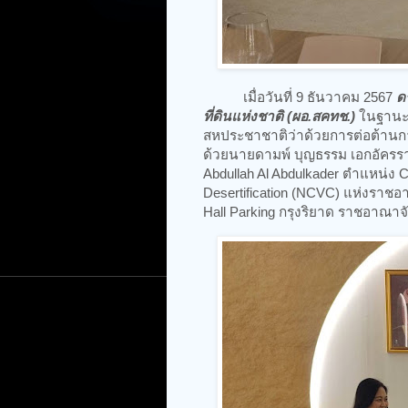
เมื่อวันที่ 9 ธันวาคม 2567
ด
ที่ดินแห่งชาติ (ผอ.สคทช.)
ในฐานะ
สหประชาชาติว่าด้วยการต่อต้านก
ด้วยนายดามพ์ บุญธรรม เอกอัครรา
Abdullah Al Abdulkader ตำแหน่ง C
Desertification (NCVC) แห่งราชอ
Hall Parking กรุงริยาด ราชอาณาจ