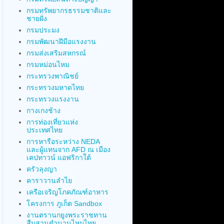
กรมทรัพยากรธรรมชาติและ
ชายฝั่ง
กรมประมง
กรมพัฒนาฝีมือแรงงาน
กรมส่งเสริมสหกรณ์
กรมหม่อนไหม
กระทรวงพาณิชย์
กระทรวงมหาดไทย
กระทรวงแรงงาน
กางเกงช้าง
การท่องเที่ยวแห่ง
ประเทศไทย
การหารือระหว่าง NEDA
และผู้แทนจาก AFD ณ เมือง
เคปทาวน์ แอฟริกาใต้
ครัวลุงญา
คาราวานลำไย
เครือเจริญโภคภัณฑ์อาหาร
โครงการ ภูเก็ต Sandbox
งานตรานกยูงพระราชทาน
สืบสานตำนานไหมไทย