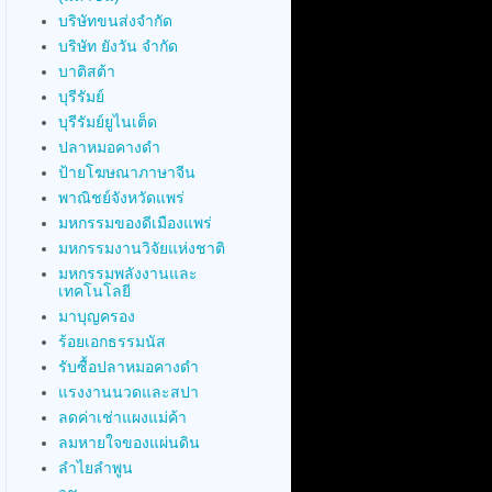
บริษัทขนส่งจำกัด
บริษัท ยังวัน จำกัด
บาติสต้า
บุรีรัมย์
บุรีรัมย์ยูไนเต็ด
ปลาหมอคางดำ
ป้ายโฆษณาภาษาจีน
พาณิชย์จังหวัดแพร่
มหกรรมของดีเมืองแพร่
มหกรรมงานวิจัยแห่งชาติ
มหกรรมพลังงานและ
เทคโนโลยี
มาบุญครอง
ร้อยเอกธรรมนัส
รับซื้อปลาหมอคางดำ
แรงงานนวดและสปา
ลดค่าเช่าแผงแม่ค้า
ลมหายใจของแผ่นดิน
ลำไยลำพูน