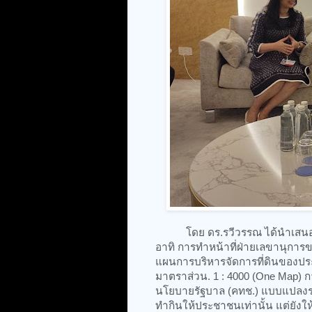
โดย ดร.รวีวรรณ ได้นำเสนอภารกิ
อาทิ การทำหน้าที่ฝ่ายเลขานุก
แผนการบริหารจัดการที่ดินของปร
มาตราส่วน. 1 : 4000 (One Map) กา
นโยบายรัฐบาล (คทช.) แบบแปลงรวม แ
ทำกินให้ประชาชนเท่านั้น แต่ยัง