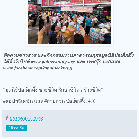
ติดตามข่าวสาร และกิจกรรมงานสาธารณกุศลมูลนิธิป่อเต็กตึ๊ง
ได้ที่ เว็บไซต์ www.pohtecktung.org และ เฟซบุ๊ก แฟนเพจ
www.facebook.com/atpohtecktung
.
“มูลนิธิป่อเต็กตึ๊ง ช่วยชีวิต รักษาชีวิต สร้างชีวิต”
#แอปพลิเคชัน และ #สายด่วน ป่อเต็กตึ๊ง1418
ที่
มกราคม 05, 2568
ใช้ร่วมกัน