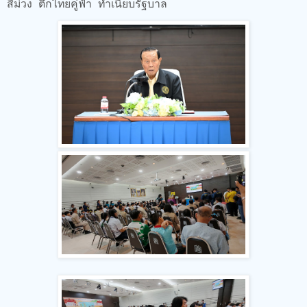
สีม่วง ตึกไทยคู่ฟ้า ทำเนียบรัฐบาล