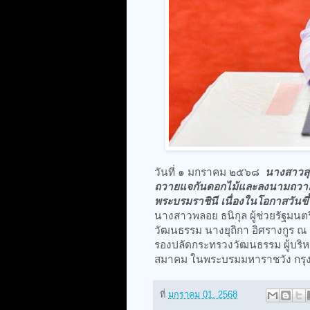
วันที่ ๑ มกราคม ๒๕๖๘
นางสาวสุ
ถวายแจกันดอกไม้และลงนามถวายพ
พระบรมราชินี เนื่องในโอกาสวัน
นางสาวพลอย ธนิกุล ผู้ช่วยรัฐม
วัฒนธรรม นางยุถิกา อิศรางกูร ณ
รองปลัดกระทรวงวัฒนธรรม ผู้บร
สมาคม ในพระบรมมหาราชวัง กรุ
ที่
มกราคม 01, 2568