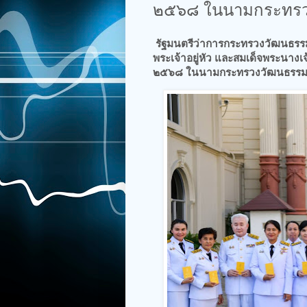
๒๕๖๘ ในนามกระทรว
รัฐมนตรีว่าการกระทรวงวัฒนธร
พระเจ้าอยู่หัว และสมเด็จพระนางเจ
๒๕๖๘ ในนามกระทรวงวัฒนธรร