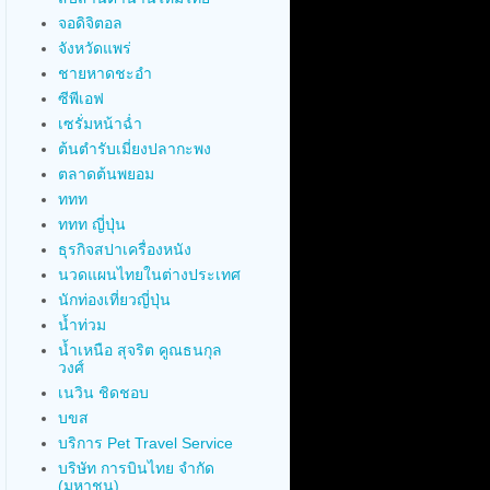
จอดิจิตอล
จังหวัดแพร่
ชายหาดชะอำ
ซีพีเอฟ
เซรั่มหน้าฉ่ำ
ต้นตำรับเมี่ยงปลากะพง
ตลาดต้นพยอม
ททท
ททท ญี่ปุ่น
ธุรกิจสปาเครื่องหนัง
นวดแผนไทยในต่างประเทศ
นักท่องเที่ยวญี่ปุ่น
น้ำท่วม
น้ำเหนือ สุจริต คูณธนกุล
วงศ์
เนวิน ชิดชอบ
บขส
บริการ Pet Travel Service
บริษัท การบินไทย จำกัด
(มหาชน)