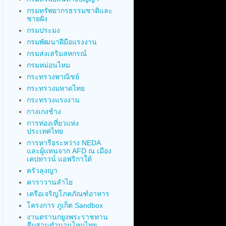
กรมทรัพยากรธรรมชาติและ
ชายฝั่ง
กรมประมง
กรมพัฒนาฝีมือแรงงาน
กรมส่งเสริมสหกรณ์
กรมหม่อนไหม
กระทรวงพาณิชย์
กระทรวงมหาดไทย
กระทรวงแรงงาน
กางเกงช้าง
การท่องเที่ยวแห่ง
ประเทศไทย
การหารือระหว่าง NEDA
และผู้แทนจาก AFD ณ เมือง
เคปทาวน์ แอฟริกาใต้
ครัวลุงญา
คาราวานลำไย
เครือเจริญโภคภัณฑ์อาหาร
โครงการ ภูเก็ต Sandbox
งานตรานกยูงพระราชทาน
สืบสานตำนานไหมไทย