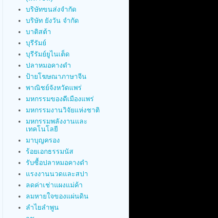
บริษัทขนส่งจำกัด
บริษัท ยังวัน จำกัด
บาติสต้า
บุรีรัมย์
บุรีรัมย์ยูไนเต็ด
ปลาหมอคางดำ
ป้ายโฆษณาภาษาจีน
พาณิชย์จังหวัดแพร่
มหกรรมของดีเมืองแพร่
มหกรรมงานวิจัยแห่งชาติ
มหกรรมพลังงานและ
เทคโนโลยี
มาบุญครอง
ร้อยเอกธรรมนัส
รับซื้อปลาหมอคางดำ
แรงงานนวดและสปา
ลดค่าเช่าแผงแม่ค้า
ลมหายใจของแผ่นดิน
ลำไยลำพูน