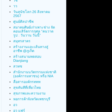
วช
วว
วันสุนัขโลก 26 สิงหาคม
2567
ศูนย์ศิลปาชีพ
สมาคมศิษย์เก่าเพาะช่าง จัด
คอนเสิร์ตการกุศล “คนวาด
รูป : วันวาน วันนี้”
สมุทรสาคร
สร้างงานและเส้นทางสู่
อาชีพ @ภูเก็ต
สร้างสนามทดสอบ
Dianjiang
สวทช
สำนักงานนวัตกรรมแห่งชาติ
(องค์การมหาชน) หรือ NIA
สื่อสารองค์กรททท
สุขทันทีที่เที่ยวไทย
สุขภาพและความงาม
หอการค้าจังหวัดเพชรบุรี
อว
อว แฟร์