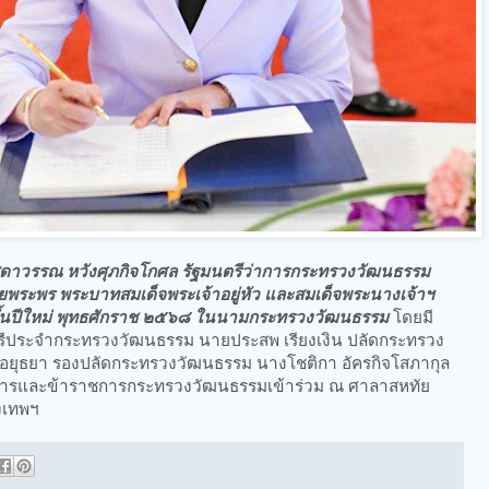
ดาวรรณ หวังศุภกิจโกศล รัฐมนตรีว่าการกระทรวงวัฒนธรรม
ระพร พระบาทสมเด็จพระเจ้าอยู่หัว และสมเด็จพระนางเจ้าฯ
ขึ้นปีใหม่ พุทธศักราช ๒๕๖๘ ในนามกระทรวงวัฒนธรรม
โดยมี
นตรีประจำกระทรวงวัฒนธรรม นายประสพ เรียงเงิน ปลัดกระทรวง
 อยุธยา รองปลัดกระทรวงวัฒนธรรม นางโชติกา อัครกิจโสภากุล
ิหารและข้าราชการกระทรวงวัฒนธรรมเข้าร่วม ณ ศาลาสหทัย
งเทพฯ