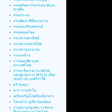
กรมทรัพยากรธรรมชาติและ
ชายฝั่ง
กรมประมง
กรมพัฒนาฝีมือแรงงาน
กรมส่งเสริมสหกรณ์
กรมหม่อนไหม
กระทรวงพาณิชย์
กระทรวงมหาดไทย
กระทรวงแรงงาน
กางเกงช้าง
การท่องเที่ยวแห่ง
ประเทศไทย
การหารือระหว่าง NEDA
และผู้แทนจาก AFD ณ เมือง
เคปทาวน์ แอฟริกาใต้
ครัวลุงญา
คาราวานลำไย
เครือเจริญโภคภัณฑ์อาหาร
โครงการ ภูเก็ต Sandbox
งานตรานกยูงพระราชทาน
สืบสานตำนานไหมไทย