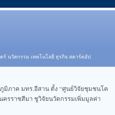
ตร์ นวัตกรรม เทคโนโลยี ธุรกิจ สตาร์ตอัป
ยภูมิภาค มทร.อีสาน ตั้ง “ศูนย์วิจัยชุมชนโค
นครราชสีมา ชูวิจัยนวัตกรรมเพิ่มมูลค่า