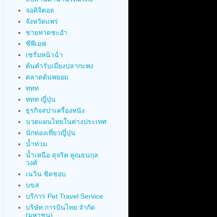
จอดิจิตอล
จังหวัดแพร่
ชายหาดชะอำ
ซีพีเอฟ
เซรั่มหน้าฉ่ำ
ต้นตำรับเมี่ยงปลากะพง
ตลาดต้นพยอม
ททท
ททท ญี่ปุ่น
ธุรกิจสปาเครื่องหนัง
นวดแผนไทยในต่างประเทศ
นักท่องเที่ยวญี่ปุ่น
น้ำท่วม
น้ำเหนือ สุจริต คูณธนกุล
วงศ์
เนวิน ชิดชอบ
บขส
บริการ Pet Travel Service
บริษัท การบินไทย จำกัด
(มหาชน)