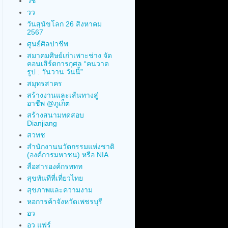
วช
วว
วันสุนัขโลก 26 สิงหาคม
2567
ศูนย์ศิลปาชีพ
สมาคมศิษย์เก่าเพาะช่าง จัด
คอนเสิร์ตการกุศล “คนวาด
รูป : วันวาน วันนี้”
สมุทรสาคร
สร้างงานและเส้นทางสู่
อาชีพ @ภูเก็ต
สร้างสนามทดสอบ
Dianjiang
สวทช
สำนักงานนวัตกรรมแห่งชาติ
(องค์การมหาชน) หรือ NIA
สื่อสารองค์กรททท
สุขทันทีที่เที่ยวไทย
สุขภาพและความงาม
หอการค้าจังหวัดเพชรบุรี
อว
อว แฟร์