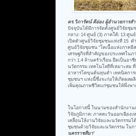
ดร.วิภารัตน์ ดีอ่อง ผู้อำนวยการส
ปัจจุบันได้มีการจัดตั้งศูนย์วิจัยช
กลาง: 14 ศูนย์ (3) ภาคใต้: 13 ศู
เปิดตัวศูนย์วิจัยชุมชนแห่งที่ 15
ศูนย์วิจัยชุมชน “โคเนื้อแห่งภาคอี
เศรษฐกิจที่สำคัญของประเทศในภาค
กว่า 1.4 ล้านครัวเรือน ยึดเป็นอาชี
นวัตกรรม เทคโนโลยีที่เหมาะสม ที่
อาหารโคขุนต้นทุนต่ำ เทคนิคการแป
ชุมชนฯ แห่งนี้ซึ่งจะก่อให้เกิดผ
เพิ่มคุณภาพชีวิตแก่ชุมชนให้พึ่ง
ในโอกาสนี้ ในนามของสำนักงานกา
วิจัยภูมิภาค: ภาคตะวันออกเฉียงเห
เคลื่อนให้งานวิจัยและนวัตกรรมไ
ชุมชนด้วยวิจัยและนวัตกรรม ในการจ
นครราชสีมา
”