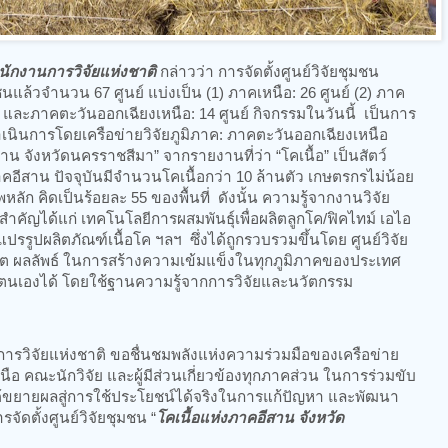
ำนักงานการวิจัยแห่งชาติ
กล่าวว่า การจัดตั้งศูนย์วิจัยชุมชน
ุมชนแล้วจำนวน 67 ศูนย์ แบ่งเป็น (1) ภาคเหนือ: 26 ศูนย์ (2) ภาค
นย์ และภาคตะวันออกเฉียงเหนือ: 14 ศูนย์ กิจกรรมในวันนี้ เป็นการ
 ดำเนินการโดยเครือข่ายวิจัยภูมิภาค: ภาคตะวันออกเฉียงเหนือ
สาน จังหวัดนครราชสีมา” จากรายงานที่ว่า “โคเนื้อ” เป็นสัตว์
อีสาน ปัจจุบันมีจำนวนโคเนื้อกว่า 10 ล้านตัว เกษตรกรไม่น้อย
พหลัก คิดเป็นร้อยละ 55 ของพื้นที่ ดังนั้น ความรู้จากงานวิจัย
สำคัญได้แก่ เทคโนโลยีการผสมพันธุ์เพื่อผลิตลูกโค/ฟิคไทม์ เอไอ
รรูปผลิตภัณฑ์เนื้อโค ฯลฯ ซึ่งได้ถูกรวบรวมขึ้นโดย ศูนย์วิจัย
ลผลิต ผลลัพธ์ ในการสร้างความเข้มแข็งในทุกภูมิภาคของประเทศ
พาตนเองได้ โดยใช้ฐานความรู้จากการวิจัยและนวัตกรรม
รวิจัยแห่งชาติ ขอชื่นชมพลังแห่งความร่วมมือของเครือข่าย
นือ คณะนักวิจัย และผู้มีส่วนเกี่ยวข้องทุกภาคส่วน ในการร่วมขับ
ด้ขยายผลสู่การใช้ประโยชน์ได้จริงในการแก้ปัญหา และพัฒนา
ัดตั้งศูนย์วิจัยชุมชน “
โคเนื้อแห่งภาคอีสาน จังหวัด