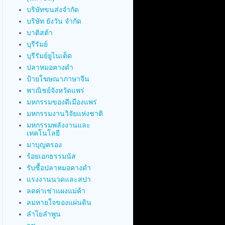
บริษัทขนส่งจำกัด
บริษัท ยังวัน จำกัด
บาติสต้า
บุรีรัมย์
บุรีรัมย์ยูไนเต็ด
ปลาหมอคางดำ
ป้ายโฆษณาภาษาจีน
พาณิชย์จังหวัดแพร่
มหกรรมของดีเมืองแพร่
มหกรรมงานวิจัยแห่งชาติ
มหกรรมพลังงานและ
เทคโนโลยี
มาบุญครอง
ร้อยเอกธรรมนัส
รับซื้อปลาหมอคางดำ
แรงงานนวดและสปา
ลดค่าเช่าแผงแม่ค้า
ลมหายใจของแผ่นดิน
ลำไยลำพูน