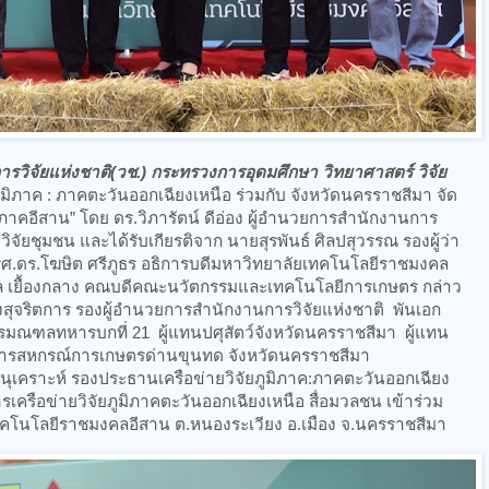
รวิจัยแห่งชาติ(วช.) กระทรวงการอุดมศึกษา วิทยาศาสตร์ วิจัย
ูมิภาค : ภาคตะวันออกเฉียงเหนือ ร่วมกับ จังหวัดนครราชสีมา จัด
ห่งภาคอีสาน” โดย ดร.วิภารัตน์ ดีอ่อง ผู้อำนวยการสำนักงานการ
ิจัยชุมชน และได้รับเกียรติจาก นายสุรพันธ์ ศิลปสุวรรณ รองผู้ว่า
ศ.ดร.โฆษิต ศรีภูธร อธิการบดีมหาวิทยาลัยเทคโนโลยีราชมงคล
มพล เยื้องกลาง คณบดีคณะนวัตกรรมและเทคโนโลยีการเกษตร กล่าว
งสุจริตการ รองผู้อำนวยการสำนักงานการวิจัยแห่งชาติ พันเอก
การมณฑลทหารบกที่ 21 ผู้แทนปศุสัตว์จังหวัดนครราชสีมา ผู้แทน
ัดการสหกรณ์การเกษตรด่านขุนทด จังหวัดนครราชสีมา
เคราะห์ รองประธานเครือข่ายวิจัยภูมิภาค:ภาคตะวันออกเฉียง
เครือข่ายวิจัยภูมิภาคตะวันออกเฉียงเหนือ สื่อมวลชน เข้าร่วม
โนโลยีราชมงคลอีสาน ต.หนองระเวียง อ.เมือง จ.นครราชสีมา