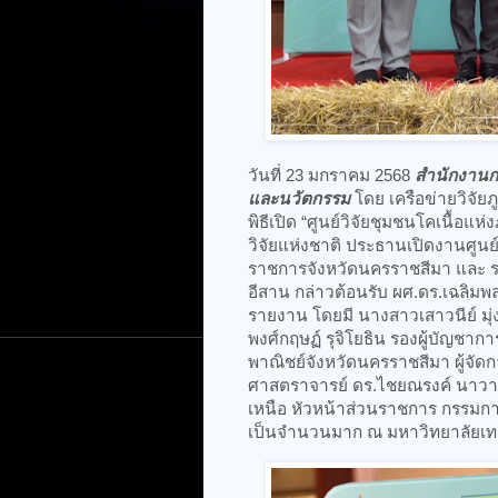
วันที่ 23 มกราคม 2568
สำนักงานกา
และนวัตกรรม
โดย เครือข่ายวิจัยภ
พิธีเปิด “ศูนย์วิจัยชุมชนโคเนื้อแ
วิจัยแห่งชาติ ประธานเปิดงานศูนย์ว
ราชการจังหวัดนครราชสีมา และ ร
อีสาน กล่าวต้อนรับ ผศ.ดร.เฉลิ
รายงาน โดยมี นางสาวเสาวนีย์ มุ่
พงศ์กฤษฏ์ รุจิโยธิน รองผู้บัญชา
พาณิชย์จังหวัดนครราชสีมา ผู้จ
ศาสตราจารย์ ดร.ไชยณรงค์ นาวานุ
เหนือ หัวหน้าส่วนราชการ กรรมการ
เป็นจำนวนมาก ณ มหาวิทยาลัยเทค