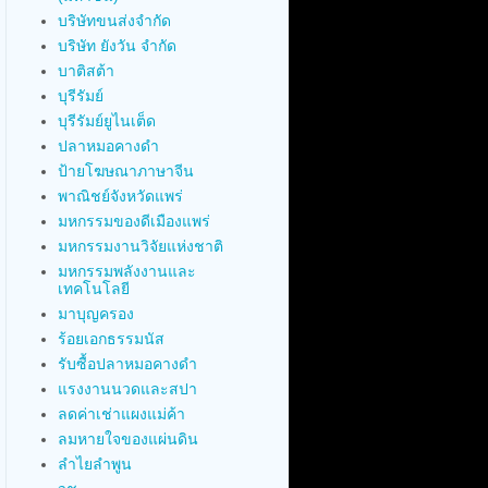
บริษัทขนส่งจำกัด
บริษัท ยังวัน จำกัด
บาติสต้า
บุรีรัมย์
บุรีรัมย์ยูไนเต็ด
ปลาหมอคางดำ
ป้ายโฆษณาภาษาจีน
พาณิชย์จังหวัดแพร่
มหกรรมของดีเมืองแพร่
มหกรรมงานวิจัยแห่งชาติ
มหกรรมพลังงานและ
เทคโนโลยี
มาบุญครอง
ร้อยเอกธรรมนัส
รับซื้อปลาหมอคางดำ
แรงงานนวดและสปา
ลดค่าเช่าแผงแม่ค้า
ลมหายใจของแผ่นดิน
ลำไยลำพูน