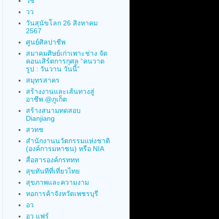
วช
วว
วันสุนัขโลก 26 สิงหาคม
2567
ศูนย์ศิลปาชีพ
สมาคมศิษย์เก่าเพาะช่าง จัด
คอนเสิร์ตการกุศล “คนวาด
รูป : วันวาน วันนี้”
สมุทรสาคร
สร้างงานและเส้นทางสู่
อาชีพ @ภูเก็ต
สร้างสนามทดสอบ
Dianjiang
สวทช
สำนักงานนวัตกรรมแห่งชาติ
(องค์การมหาชน) หรือ NIA
สื่อสารองค์กรททท
สุขทันทีที่เที่ยวไทย
สุขภาพและความงาม
หอการค้าจังหวัดเพชรบุรี
อว
อว แฟร์