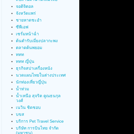
จอดิจิตอล
จังหวัดแพร่
ชายหาดชะอำ
ซีพีเอฟ
เซรั่มหน้าฉ่ำ
ต้นตำรับเมี่ยงปลากะพง
ตลาดต้นพยอม
ททท
ททท ญี่ปุ่น
ธุรกิจสปาเครื่องหนัง
นวดแผนไทยในต่างประเทศ
นักท่องเที่ยวญี่ปุ่น
น้ำท่วม
น้ำเหนือ สุจริต คูณธนกุล
วงศ์
เนวิน ชิดชอบ
บขส
บริการ Pet Travel Service
บริษัท การบินไทย จำกัด
(มหาชน)