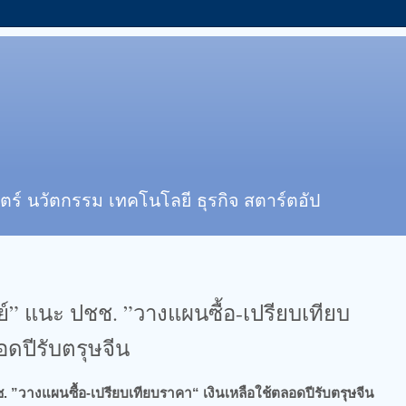
ตร์ นวัตกรรม เทคโนโลยี ธุรกิจ สตาร์ตอัป
ย์” แนะ ปชช. ”วางแผนซื้อ-เปรียบเทียบ
อดปีรับตรุษจีน
ช. ”วางแผนซื้อ-เปรียบเทียบราคา“ เงินเหลือใช้ตลอดปีรับตรุษจีน