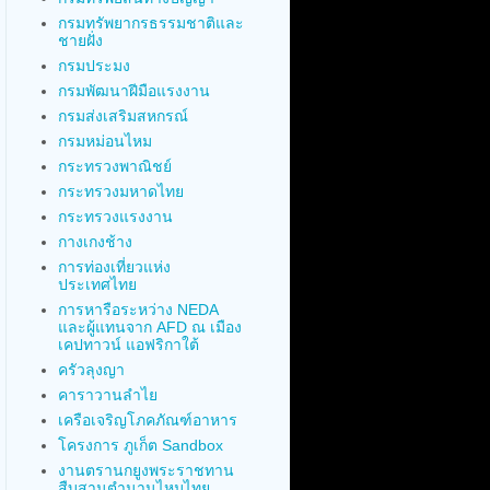
กรมทรัพยากรธรรมชาติและ
ชายฝั่ง
กรมประมง
กรมพัฒนาฝีมือแรงงาน
กรมส่งเสริมสหกรณ์
กรมหม่อนไหม
กระทรวงพาณิชย์
กระทรวงมหาดไทย
กระทรวงแรงงาน
กางเกงช้าง
การท่องเที่ยวแห่ง
ประเทศไทย
การหารือระหว่าง NEDA
และผู้แทนจาก AFD ณ เมือง
เคปทาวน์ แอฟริกาใต้
ครัวลุงญา
คาราวานลำไย
เครือเจริญโภคภัณฑ์อาหาร
โครงการ ภูเก็ต Sandbox
งานตรานกยูงพระราชทาน
สืบสานตำนานไหมไทย