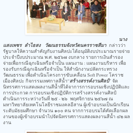
นาง
แสงเพชร ลำไธสง วัฒนธรรมจังหวัดนครราชสีมา
กล่าวว่า​
รัฐบาลให้ความสำคัญกับงานศิลปะได้อนุมัติงบประมาณรายจ่าย
ประจำปีงบประมาณ พ.ศ. ๒๕๖๗ งบกลาง รายการเงินสำรอง
จ่ายเพื่อกรณีฉุกเฉินหรือจำเป็น แผนงาน : แผนงานบริหาร เพื่อ
รองรับกรณีฉุกเฉินหรือจำเป็น ให้สำนักงานปลัดกระทรวง
วัฒนธรรม เพื่อดำเนินโครงการขับเคลื่อน Soft Power โคราช
เมืองศิลปะ กิจกรรมเทศกาลสีน้ำ“
สร้างสรรค์งานศิลป์
” จัด
นิทรรศการแสดงผลงานสีน้ำที่ได้จาการการอบรมเชิงปฏิบัติและ
การประกวด การอบรมเชิงปฏิบัติการสร้างสรรค์งานศิลป์
ดำเนินการระหว่างวันที่ ๒๕ - ๒๖ พฤศจิกายน ๒๕๖๗ ณ
มหาวิทยาลัยเทคโนโลยีราชมงคลอีสาน ผู้เข้าอบรมเป็นนักเรียน
ระดับมัธยมศึกษา จำนวน ๑๐๐ คน จากการอบรมได้คัดเลือกผล
งานของผู้เข้าอบรมนำไปจัดนิทรรศการแสดงผลงานสีน้ำ ๔๒ ผล
งาน