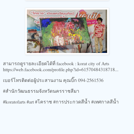
สามารถดูรายละเอียดได้ที่ facebook : korat city of Arts
https://web.facebook.com/profile.php?id=61570484318718...
เบอร์โทรติดต่อผู้ประสานงาน คุณบิ๊ก 094-2561536
#สำนักวัฒนธรรมจังหวัดนครราชสีมา
#koratofarts #art #โคราช #การประกวดสีน้ำ #เทศกาลสีน้ำ