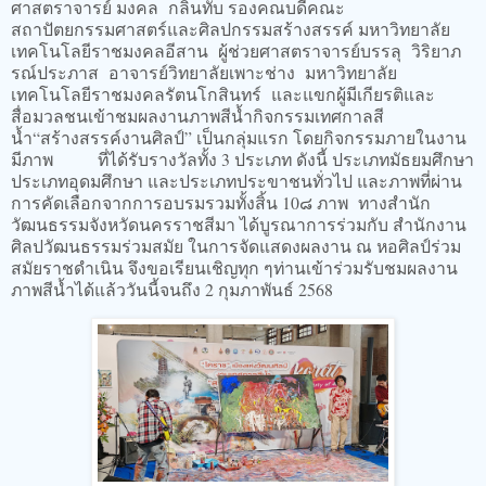
ศาสตราจารย์ มงคล กลิ่นทับ รองคณบดีคณะ
สถาปัตยกรรมศาสตร์และศิลปกรรมสร้างสรรค์ มหาวิทยาลัย
เทคโนโลยีราชมงคลอีสาน ผู้ช่วยศาสตราจารย์บรรลุ วิริยาภ
รณ์ประภาส อาจารย์วิทยาลัยเพาะช่าง มหาวิทยาลัย
เทคโนโลยีราชมงคลรัตนโกสินทร์ และแขกผู้มีเกียรติและ
สื่อมวลชนเข้าชมผลงานภาพสีน้ำกิจกรรมเทศกาลสี
น้ำ“สร้างสรรค์งานศิลป์” เป็นกลุ่มแรก โดยกิจกรรมภายในงาน
มีภาพ ที่ได้รับรางวัลทั้ง 3 ประเภท ดังนี้ ประเภทมัธยมศึกษา
ประเภทอุดมศึกษา และประเภทประขาชนทั่วไป และภาพที่ผ่าน
การคัดเลือกจากการอบรมรวมทั้งสิ้น 10๘ ภาพ ทางสำนัก
วัฒนธรรมจังหวัดนครราชสีมา ได้บูรณาการร่วมกับ สำนักงาน
ศิลปวัฒนธรรมร่วมสมัย ในการจัดแสดงผลงาน ณ หอศิลป์ร่วม
สมัยราชดำเนิน จึงขอเรียนเชิญทุก ๆท่านเข้าร่วมรับชมผลงาน
ภาพสีน้ำได้แล้ววันนี้จนถึง 2 กุมภาพันธ์ 2568