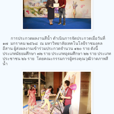
การประกวดผลงานสีน้ำ ดำเนินการจัดประกวดเมื่อวันที่
๑๗ มกราคม ๒๕๖๘ ณ มหาวิทยาลัยเทคโนโลยีราชมงคล
อีสาน ผู้ส่งผลงานเข้าร่วมประกวดจำนวน ๑๒๐ ราย ดังนี้
ประเภทมัธยมศึกษา ๗๒ ราย ประเภทอุดมศึกษา ๒๒ ราย ประเภท
ประชาชน ๒๖ ราย โดยคณะกรรมการผู้ทรงคุณวุฒิวาดภาพสี
น้ำ