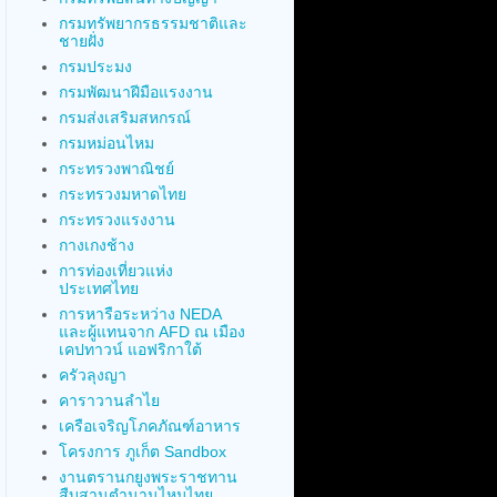
กรมทรัพยากรธรรมชาติและ
ชายฝั่ง
กรมประมง
กรมพัฒนาฝีมือแรงงาน
กรมส่งเสริมสหกรณ์
กรมหม่อนไหม
กระทรวงพาณิชย์
กระทรวงมหาดไทย
กระทรวงแรงงาน
กางเกงช้าง
การท่องเที่ยวแห่ง
ประเทศไทย
การหารือระหว่าง NEDA
และผู้แทนจาก AFD ณ เมือง
เคปทาวน์ แอฟริกาใต้
ครัวลุงญา
คาราวานลำไย
เครือเจริญโภคภัณฑ์อาหาร
โครงการ ภูเก็ต Sandbox
งานตรานกยูงพระราชทาน
สืบสานตำนานไหมไทย