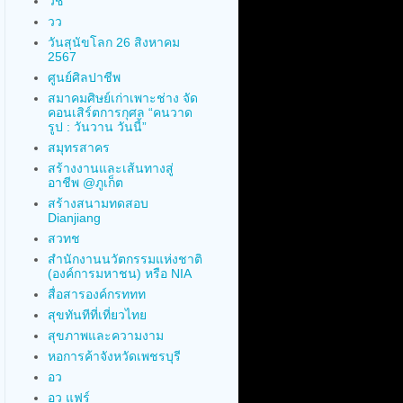
วช
วว
วันสุนัขโลก 26 สิงหาคม
2567
ศูนย์ศิลปาชีพ
สมาคมศิษย์เก่าเพาะช่าง จัด
คอนเสิร์ตการกุศล “คนวาด
รูป : วันวาน วันนี้”
สมุทรสาคร
สร้างงานและเส้นทางสู่
อาชีพ @ภูเก็ต
สร้างสนามทดสอบ
Dianjiang
สวทช
สำนักงานนวัตกรรมแห่งชาติ
(องค์การมหาชน) หรือ NIA
สื่อสารองค์กรททท
สุขทันทีที่เที่ยวไทย
สุขภาพและความงาม
หอการค้าจังหวัดเพชรบุรี
อว
อว แฟร์