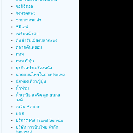
จอดิจิตอล
จังหวัดแพร่
ชายหาดชะอำ
ซีพีเอฟ
เซรั่มหน้าฉ่ำ
ต้นตำรับเมี่ยงปลากะพง
ตลาดต้นพยอม
ททท
ททท ญี่ปุ่น
ธุรกิจสปาเครื่องหนัง
นวดแผนไทยในต่างประเทศ
นักท่องเที่ยวญี่ปุ่น
น้ำท่วม
น้ำเหนือ สุจริต คูณธนกุล
วงศ์
เนวิน ชิดชอบ
บขส
บริการ Pet Travel Service
บริษัท การบินไทย จำกัด
(มหาชน)