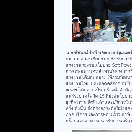
นายพิพัฒน์ รัชกิจประการ รัฐมน
ผม และคณะ เยี่ยมชมผู้เข้ารับกา
แรงงานรองรับนโยบาย Soft Powe
กรุงเทพมหานคร สำหรับโครงการพ
แรงงานได้มอบหมายให้กรมพัฒนาฝีม
แรงงานไทย และสอดคล้องกับนโยบาย
power ได้กลายเป็นเครื่องมือสำคัญ
แพร่ระบาดโควิด-19 ที่มุ่งสู่นโยบ
ธุรกิจ การผลิตสินค้าและบริการใน
ครั้ง ดังนั้น จึงต้องยกระดับฝีมือแล
ภาคบริการและการท่องเที่ยว อาทิ 
พร้อมและสามารถรองรับการเจริญเ