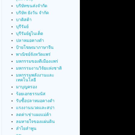
บริษัทขนส่งจำกัด
บริษัท ยังวัน จำกัด
บาติสต้า
บุรีรัมย์
บุรีรัมย์ยูไนเต็ด
ปลาหมอคางดำ
ป้ายโฆษณาภาษาจีน
พาณิชย์จังหวัดแพร่
มหกรรมของดีเมืองแพร่
มหกรรมงานวิจัยแห่งชาติ
มหกรรมพลังงานและ
เทคโนโลยี
มาบุญครอง
ร้อยเอกธรรมนัส
รับซื้อปลาหมอคางดำ
แรงงานนวดและสปา
ลดค่าเช่าแผงแม่ค้า
ลมหายใจของแผ่นดิน
ลำไยลำพูน