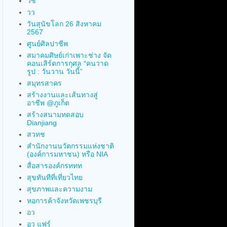
วช
วว
วันสุนัขโลก 26 สิงหาคม
2567
ศูนย์ศิลปาชีพ
สมาคมศิษย์เก่าเพาะช่าง จัด
คอนเสิร์ตการกุศล “คนวาด
รูป : วันวาน วันนี้”
สมุทรสาคร
สร้างงานและเส้นทางสู่
อาชีพ @ภูเก็ต
สร้างสนามทดสอบ
Dianjiang
สวทช
สำนักงานนวัตกรรมแห่งชาติ
(องค์การมหาชน) หรือ NIA
สื่อสารองค์กรททท
สุขทันทีที่เที่ยวไทย
สุขภาพและความงาม
หอการค้าจังหวัดเพชรบุรี
อว
อว แฟร์