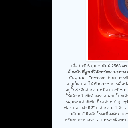
เมื่อวันที่ 6 กุมภาพันธ์ 2568
ดร.
เจ้าหน้าที่ศูนย์วิจัยทรัพยากรท
บุ๊คคุณAU Freedom ว่าพบการฟ
จ.ภูเก็ต และได้ทำการช่วยเหลือปล
อยู่ในรังอีกจำนวนหนึ่ง และมีชาว
ให้เจ้าหน้าที่เข้าตรวจสอบ โดย
หลุมพบเต่าที่ฟักเป็นเต่าหญ้า(Le
ฟอง และเต่ามีชีวิต จำนวน 1 ตัว
กลับมาวินิจฉัยโรคเบื้องต้น และ
ทรัพยากรทางทะเลและชายฝั่งทะเล