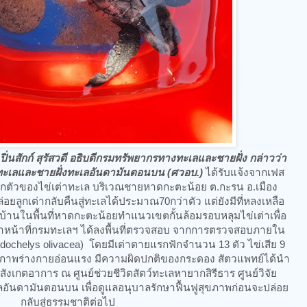
ปิ่นสักก์ สุรัสวดี อธิบดีกรมทรัพยากรทางทะเลและชายฝั่ง กล่าวว่า
างทะเลและชายฝั่งทะเลอันดามันตอนบน (ศวอบ.)
ได้รับแจ้งจากเฟส
ักตัวของไข่เต่าทะเล บริเวณชายหาดกะตะน้อย ต.กะรน อ.เมือง
่อยลูกเต่ากลับคืนสู่ทะเลได้ประมาณ70กว่าตัว แต่ยังมีที่หลงเหลือ
บ้านในพื้นที่หาดกะตะน้อยทำแนวเขตกั้นล้อมรอบหลุมไข่เต่าเพื่อ
เจ้าหน้าที่กรมทะเลฯ ได้ลงพื้นที่ตรวจสอบ จากการตรวจสอบภายใน
pidochelys olivacea) โดยมีเต่าตายแรกฟักจำนวน 13 ตัว ไข่เสีย 9
 สภาพร่างกายอ่อนแรง มีความผิดปกติของกระดอง สัตวแพทย์ได้นำ
สังเกตอาการ ณ ศูนย์ช่วยชีวิตสัตว์ทะเลหายากสิรีธาร ศูนย์วิจัย
อันดามันตอนบน เพื่อดูแลอนุบาลรักษาฟื้นฟูสุขภาพก่อนจะปล่อย
กลับสู่ธรรมชาติต่อไป