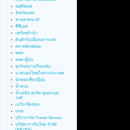
จอดิจิตอล
จังหวัดแพร่
ชายหาดชะอำ
ซีพีเอฟ
เซรั่มหน้าฉ่ำ
ต้นตำรับเมี่ยงปลากะพง
ตลาดต้นพยอม
ททท
ททท ญี่ปุ่น
ธุรกิจสปาเครื่องหนัง
นวดแผนไทยในต่างประเทศ
นักท่องเที่ยวญี่ปุ่น
น้ำท่วม
น้ำเหนือ สุจริต คูณธนกุล
วงศ์
เนวิน ชิดชอบ
บขส
บริการ Pet Travel Service
บริษัท การบินไทย จำกัด
(มหาชน)