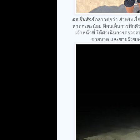
ดร.ปิ่นสักก์
กล่าวต่อว่า สำหรับเรื
หาดกะตะน้อย ที่พบเห็นการฟักตั
เจ้าหน้าที่ ให้ดำเนินการตรวจ
ชายหาด และชายฝั่งของไท