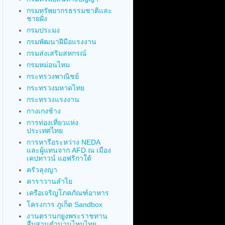
กรมทรัพยากรธรรมชาติและ
ชายฝั่ง
กรมประมง
กรมพัฒนาฝีมือแรงงาน
กรมส่งเสริมสหกรณ์
กรมหม่อนไหม
กระทรวงพาณิชย์
กระทรวงมหาดไทย
กระทรวงแรงงาน
กางเกงช้าง
การท่องเที่ยวแห่ง
ประเทศไทย
การหารือระหว่าง NEDA
และผู้แทนจาก AFD ณ เมือง
เคปทาวน์ แอฟริกาใต้
ครัวลุงญา
คาราวานลำไย
เครือเจริญโภคภัณฑ์อาหาร
โครงการ ภูเก็ต Sandbox
งานตรานกยูงพระราชทาน
สืบสานตำนานไหมไทย