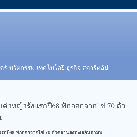
ตร์ นวัตกรรม เทคโนโลยี ธุรกิจ สตาร์ตอัป
เต่าหญ้ารังแรกปี68 ฟักออกจากไข่ 70 ตัว
น
งแรกปี68 ฟักออกจากไข่ 70 ตัวคลานลงทะเลอันดามัน