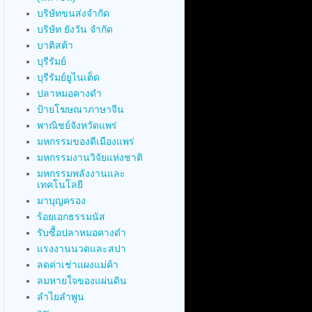
บริษัทขนส่งจำกัด
บริษัท ยังวัน จำกัด
บาติสต้า
บุรีรัมย์
บุรีรัมย์ยูไนเต็ด
ปลาหมอคางดำ
ป้ายโฆษณาภาษาจีน
พาณิชย์จังหวัดแพร่
มหกรรมของดีเมืองแพร่
มหกรรมงานวิจัยแห่งชาติ
มหกรรมพลังงานและ
เทคโนโลยี
มาบุญครอง
ร้อยเอกธรรมนัส
รับซื้อปลาหมอคางดำ
แรงงานนวดและสปา
ลดค่าเช่าแผงแม่ค้า
ลมหายใจของแผ่นดิน
ลำไยลำพูน