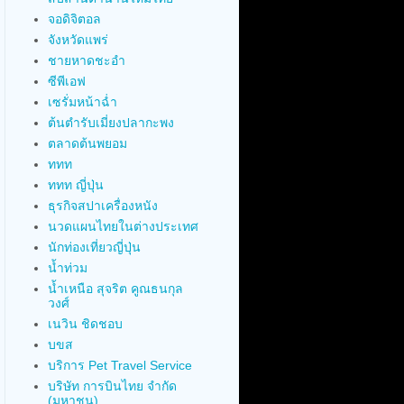
จอดิจิตอล
จังหวัดแพร่
ชายหาดชะอำ
ซีพีเอฟ
เซรั่มหน้าฉ่ำ
ต้นตำรับเมี่ยงปลากะพง
ตลาดต้นพยอม
ททท
ททท ญี่ปุ่น
ธุรกิจสปาเครื่องหนัง
นวดแผนไทยในต่างประเทศ
นักท่องเที่ยวญี่ปุ่น
น้ำท่วม
น้ำเหนือ สุจริต คูณธนกุล
วงศ์
เนวิน ชิดชอบ
บขส
บริการ Pet Travel Service
บริษัท การบินไทย จำกัด
(มหาชน)