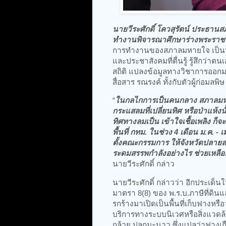
นายวีระศักดิ์ โควสุรัตน์ ประธ
ทำงานพิจารณาศึกษาร่างพระราชบั
การทำงานของสภาลมหายใจ เป็นหน
และประชาสังคมที่ตื่นรู้ รู้สึกว่า
สถิติ แปลงข้อมูลทางวิชาการออกมา
สื่อสาร รณรงค์ ทั้งกับตัวผู้ก่อมลพ
“
ในกลไกการเป็นคนกลาง สภาลมหายใ
กระแสลมที่เปลี่ยนทิศ หรือป่าแห้ง
ทิศทางลมเป็น เข้าใจเชื้อเพลิง ก็จ
พื้นที่ กทม. ในช่วง 4 เดือน ม.ค. -
ตั้งคณะกรรมการ ให้จังหวัดปลายลม
ระดมสรรพกำลังอย่างไร ช่วยเหลืออะ
นายวีระศักดิ์ กล่าว
นายวีระศักดิ์ กล่าวว่า อีกประเด็
มาตรา 8(8) ของ พ.ร.บ.ภาษีที่ดินแ
รกร้างมาเปิดเป็นพื้นที่เก็บฟางหร
บริการทางระบบนิเวศหรือสิ่งแวดล้
กล้วย ปลูกมะนาว ซึ่งแปลว่าฟางเกือ