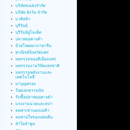
บริษัทขนส่งจำกัด
บริษัท ยังวัน จำกัด
บาติสต้า
บุรีรัมย์
บุรีรัมย์ยูไนเต็ด
ปลาหมอคางดำ
ป้ายโฆษณาภาษาจีน
พาณิชย์จังหวัดแพร่
มหกรรมของดีเมืองแพร่
มหกรรมงานวิจัยแห่งชาติ
มหกรรมพลังงานและ
เทคโนโลยี
มาบุญครอง
ร้อยเอกธรรมนัส
รับซื้อปลาหมอคางดำ
แรงงานนวดและสปา
ลดค่าเช่าแผงแม่ค้า
ลมหายใจของแผ่นดิน
ลำไยลำพูน