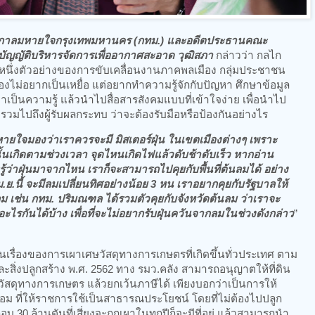
านสภาลมหายใจกรุงเทพมหานคร (กทม.) และอดีตประธานคณะ
ญญัติบริหารจัดการเพื่ออากาศสะอาด วุฒิสภา
กล่าวว่า กลไก
ึ่งตัวอย่างของการขับเคลื่อนงานภาคพลเมือง กลุ่มประชาชน
ตนเองไม่อยากเป็นเหยื่อ แต่อยากทำความรู้จักกับปัญหา ศึกษาข้อมูล
เป็นความรู้ แล้วนำไปสื่อสารสังคมแบบที่เข้าใจง่าย เพื่อนำไป
ิษ รวมไปถึงผู้รับผลกระทบ ว่าจะต้องรับมือหรือป้องกันอย่างไร
จมองว่าเราควรจะมี มิสเตอร์ฝุ่น ในเขตเมืองต่างๆ เพราะ
นั้นเกิดตามช่วงเวลา จุดไหนเกิดไฟแล้วดับช้าดับเร็ว หากอ่าน
ะรู้ว่าฝุ่นมาจากไหน เราก็จะสามารถไปคุยกับพื้นที่ต้นลมได้ อย่าง
 เม.ย.นี้ จะมีลมเปลี่ยนทิศอย่างน้อย 3 หน เราอยากคุยกับรัฐบาลให้
 เช่น กทม. ปริมณฑล ได้รวมตัวคุยกับจังหวัดต้นลม ว่าเราจะ
ไรกันได้บ้าง เพื่อที่จะไม่อยากรับฝุ่นควันจากลมในช่วงดังกล่าว
”
นในเรื่องของการเผาเศษวัสดุทางการเกษตรที่เกิดขึ้นทั่วประเทศ ตาม
ละสิ่งปลูกสร้าง พ.ศ. 2562 ทาง รมว.คลัง สามารถอนุญาตให้ที่ดิน
ือวัสดุทางการเกษตร แล้วยกเว้นภาษีได้ เพียงบอกว่าเป็นการให้
อม ที่ให้ราชการใช้เป็นสาธารณประโยชน์ โดยที่ไม่ต้องไปปลูก
บ 30 ล้านตันที่เสี่ยงจะถูกเผาในทุกปีก็จะมีที่อยู่ แล้วสามารถนำ