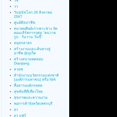
วช
วว
วันสุนัขโลก 26 สิงหาคม
2567
ศูนย์ศิลปาชีพ
สมาคมศิษย์เก่าเพาะช่าง จัด
คอนเสิร์ตการกุศล “คนวาด
รูป : วันวาน วันนี้”
สมุทรสาคร
สร้างงานและเส้นทางสู่
อาชีพ @ภูเก็ต
สร้างสนามทดสอบ
Dianjiang
สวทช
สำนักงานนวัตกรรมแห่งชาติ
(องค์การมหาชน) หรือ NIA
สื่อสารองค์กรททท
สุขทันทีที่เที่ยวไทย
สุขภาพและความงาม
หอการค้าจังหวัดเพชรบุรี
อว
อว แฟร์