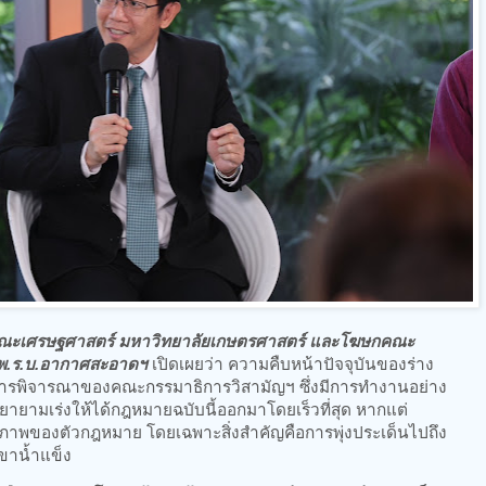
์คณะเศรษฐศาสตร์ มหาวิทยาลัยเกษตรศาสตร์ และโฆษกคณะ
 พ.ร.บ.อากาศสะอาดฯ
เปิดเผยว่า ความคืบหน้าปัจจุบันของร่าง
การพิจารณาของคณะกรรมาธิการวิสามัญฯ ซึ่งมีการทำงานอย่าง
พยายามเร่งให้ได้กฎหมายฉบับนี้ออกมาโดยเร็วที่สุด หากแต่
คุณภาพของตัวกฎหมาย โดยเฉพาะสิ่งสำคัญคือการพุ่งประเด็นไปถึง
เขาน้ำแข็ง