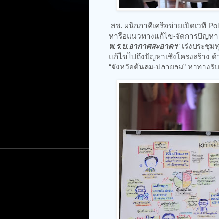
สช. ผนึกภาคีเครือข่ายเปิดเวที Pol
หารือแนวทางแก้ไข-จัดการปัญหาฝ
พ.ร.บ.อากาศสะอาดฯ
” เร่งประชุ
แก้ไขไปถึงปัญหาเชิงโครงสร้าง
“จังหวัดต้นลม-ปลายลม” หาทางรับมื