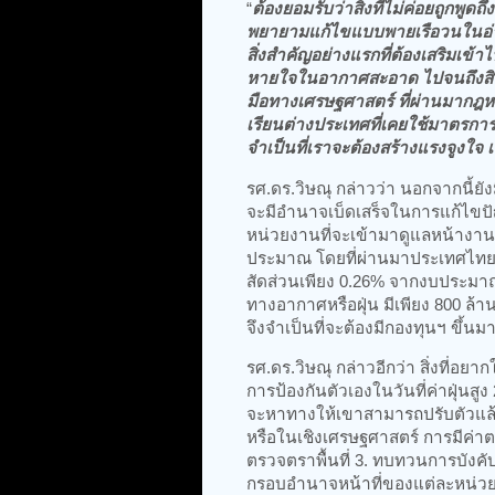
“
ต้องยอมรับว่าสิ่งที่ไม่ค่อยถูกพูด
พยายามแก้ไขแบบพายเรือวนในอ่าง 
สิ่งสำคัญอย่างแรกที่ต้องเสริมเข้าไ
หายใจในอากาศสะอาด ไปจนถึงสิทธิใ
มือทางเศรษฐศาสตร์ ที่ผ่านมากฎหม
เรียนต่างประเทศที่เคยใช้มาตรกา
จำเป็นที่เราจะต้องสร้างแรงจูงใจ เพ
รศ.ดร.วิษณุ กล่าวว่า นอกจากนี้ยั
จะมีอำนาจเบ็ดเสร็จในการแก้ไขปัญ
หน่วยงานที่จะเข้ามาดูแลหน้างานนี
ประมาณ โดยที่ผ่านมาประเทศไทย
สัดส่วนเพียง 0.26% จากงบประมาณ
ทางอากาศหรือฝุ่น มีเพียง 800 ล้า
จึงจำเป็นที่จะต้องมีกองทุนฯ ขึ้น
รศ.ดร.วิษณุ กล่าวอีกว่า สิ่งที่อ
การป้องกันตัวเองในวันที่ค่าฝุ่นสู
จะหาทางให้เขาสามารถปรับตัวแล้วไ
หรือในเชิงเศรษฐศาสตร์ การมีค่าต
ตรวจตราพื้นที่ 3. ทบทวนการบังคับ
กรอบอำนาจหน้าที่ของแต่ละหน่วย