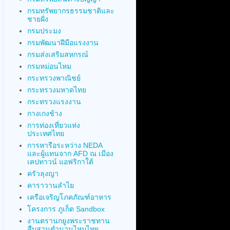
กรมทรัพยากรธรรมชาติและ
ชายฝั่ง
กรมประมง
กรมพัฒนาฝีมือแรงงาน
กรมส่งเสริมสหกรณ์
กรมหม่อนไหม
กระทรวงพาณิชย์
กระทรวงมหาดไทย
กระทรวงแรงงาน
กางเกงช้าง
การท่องเที่ยวแห่ง
ประเทศไทย
การหารือระหว่าง NEDA
และผู้แทนจาก AFD ณ เมือง
เคปทาวน์ แอฟริกาใต้
ครัวลุงญา
คาราวานลำไย
เครือเจริญโภคภัณฑ์อาหาร
โครงการ ภูเก็ต Sandbox
งานตรานกยูงพระราชทาน
สืบสานตำนานไหมไทย