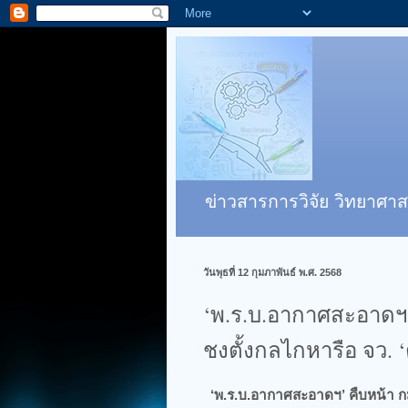
ข่าวสารการวิจัย วิทยาศาส
วันพุธที่ 12 กุมภาพันธ์ พ.ศ. 2568
‘พ.ร.บ.อากาศสะอาดฯ’ ค
ชงตั้งกลไกหารือ จว.
‘พ.ร.บ.อากาศสะอาดฯ’ คืบหน้า​ กม