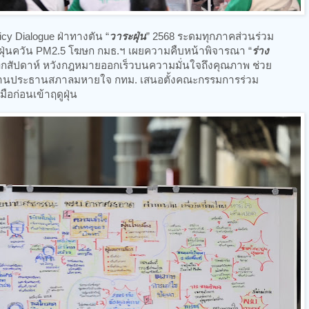
icy Dialogue ฝ่าทางตัน “
วาระฝุ่น
” 2568 ระดมทุกภาคส่วนร่วม
ุ่นควัน PM2.5 โฆษก กมธ.ฯ เผยความคืบหน้าพิจารณา “
ร่าง
มทุกสัปดาห์ หวังกฎหมายออกเร็วบนความมั่นใจถึงคุณภาพ ช่วย
 ด้านประธานสภาลมหายใจ กทม. เสนอตั้งคณะกรรมการร่วม
อก่อนเข้าฤดูฝุ่น