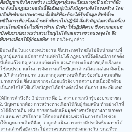
ถึงคือปัญหาเชิงโครงสร้าง แม้ปัญหาฝุ่นจะเวียนมาทุกปี แต่เราก็ยัง
ดังนั้นกฎหมายฉบับนี้จึงต้องพุ่งไปถึงปัญหาเชิงโครงสร้าง โดย
ปคือสิทธิของประชาชน ทั้งสิทธิที่จะต้องได้รับข้อมูล สิทธิที่จะ
นการฟ้องร้องเจ้าหน้าที่หากไม่ปฏิบัติ สิ่งสำคัญต่อมาคือเครื่อง
ายไทยมักเน้นไปที่การห้าม บังคับ ให้ปฏิบัติตาม ซึ่งหากถอดบท
รบังคับมาก่อน พบว่าส่วนใหญ่ไม่ได้ผลเพราะขาดแรงจูงใจ จึง
ิ่มทางเลือกให้ผู้ก่อมลพิษ
” รศ.ดร.วิษณุ กล่าว
งมีประเด็นในแง่ของหน่วยงาน ซึ่งประเทศไทยยังไม่มีหน่วยงานที่
หาฝุ่นควัน แม้อยากทำแต่ทำไม่ได้ กฎหมายนี้จึงต้องมีการก่อตั้ง
้เพื่อแก้ไขปัญหาแบบเบ็ดเสร็จ ส่วนอีกประเด็นสำคัญคือเรื่องงบ
ใช้งบประมาณในการจัดการแก้ไขปัญหาด้านสิ่งแวดล้อม คิดเป็น
 3.7 ล้านล้านบาท และหากดูเฉพาะงบที่เกี่ยวข้องกับแผนมลพิษ
นบาทเท่านั้น ซึ่งนอกจากจะน้อยแล้วยังขาดความต่อเนื่องอีกด้วย
มาเป็นกลไกให้ใช้แก้ไขปัญหาได้อย่างต่อเนื่อง ทันการ และเพียงพอ
ยากให้มีการคำนึงถึง 3 ประการ คือ 1. ความตระหนักรู้ของประชาชน
ง 2. ปัญหาปากท้อง การสร้างทางเลือกให้กับผู้ก่อมลพิษ ทำอย่างไรที่
ด้ดีกว่าเดิม เช่น การยกระดับเพิ่มมูลค่าเศษวัสดุทางการเกษตร
อบแทน ค่าเสียโอกาส ให้กับคนที่มีส่วนช่วยในการดับไฟ ช่วย
ใช้กฎหมายเดิมที่มีอยู่ ว่าถูกดำเนินการอย่างมีประสิทธิผลภายใต้
งานแล้วหรือยัง เช่น ไปตรวจรถบรรทุกช่วงกลางวัน ขณะที่รถ