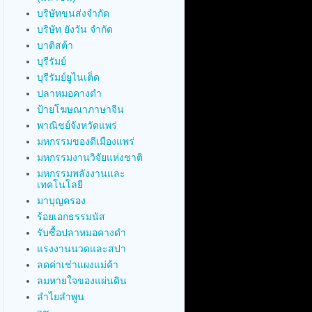
บริษัทขนส่งจำกัด
บริษัท ยังวัน จำกัด
บาติสต้า
บุรีรัมย์
บุรีรัมย์ยูไนเต็ด
ปลาหมอคางดำ
ป้ายโฆษณาภาษาจีน
พาณิชย์จังหวัดแพร่
มหกรรมของดีเมืองแพร่
มหกรรมงานวิจัยแห่งชาติ
มหกรรมพลังงานและ
เทคโนโลยี
มาบุญครอง
ร้อยเอกธรรมนัส
รับซื้อปลาหมอคางดำ
แรงงานนวดและสปา
ลดค่าเช่าแผงแม่ค้า
ลมหายใจของแผ่นดิน
ลำไยลำพูน