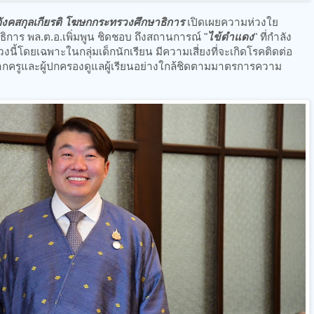
 อังคสกุลเกียรติ โฆษกกระทรวงศึกษาธิการ
เปิดเผยความห่วงใย
การ พล.ต.อ.เพิ่มพูน ชิดชอบ ถึงสถานการณ์ "
ไข้ดำแดง
" ที่กำลัง
นี้โดยเฉพาะในกลุ่มเด็กนักเรียน มีความเสี่ยงที่จะเกิดโรคติดต่อ
ากครูและผู้ปกครองดูแลผู้เรียนอย่างใกล้ชิดตามมาตรการความ