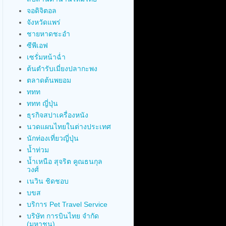
จอดิจิตอล
จังหวัดแพร่
ชายหาดชะอำ
ซีพีเอฟ
เซรั่มหน้าฉ่ำ
ต้นตำรับเมี่ยงปลากะพง
ตลาดต้นพยอม
ททท
ททท ญี่ปุ่น
ธุรกิจสปาเครื่องหนัง
นวดแผนไทยในต่างประเทศ
นักท่องเที่ยวญี่ปุ่น
น้ำท่วม
น้ำเหนือ สุจริต คูณธนกุล
วงศ์
เนวิน ชิดชอบ
บขส
บริการ Pet Travel Service
บริษัท การบินไทย จำกัด
(มหาชน)