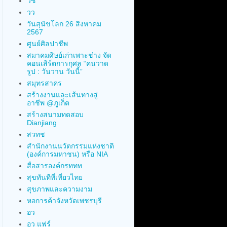
วช
วว
วันสุนัขโลก 26 สิงหาคม
2567
ศูนย์ศิลปาชีพ
สมาคมศิษย์เก่าเพาะช่าง จัด
คอนเสิร์ตการกุศล “คนวาด
รูป : วันวาน วันนี้”
สมุทรสาคร
สร้างงานและเส้นทางสู่
อาชีพ @ภูเก็ต
สร้างสนามทดสอบ
Dianjiang
สวทช
สำนักงานนวัตกรรมแห่งชาติ
(องค์การมหาชน) หรือ NIA
สื่อสารองค์กรททท
สุขทันทีที่เที่ยวไทย
สุขภาพและความงาม
หอการค้าจังหวัดเพชรบุรี
อว
อว แฟร์