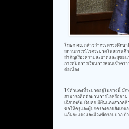
โฆษก ศธ. กล่าวว่ากระทรวงศึกษา
สถานการณ์โรคระบาดในสถานศึกษ
สำคัญเรื่องความสะอาดและสุขอนา
การดปิดการเรียนการสอนเชั่วคร
ต่อเนื่อง
ไข้ดำแดงที่ระบาดอยู่ในช่วงนี้ มัก
สามารถติดต่อผ่านการไอหรือจาม กา
เฉียบพลัน เจ็บคอ มีผื่นแดงสากคล
ขอให้ครูและผู้ปกครองคอยสังเกตอาก
แก้มจะแดงและมีวงซีดรอบปาก ถ้าไ