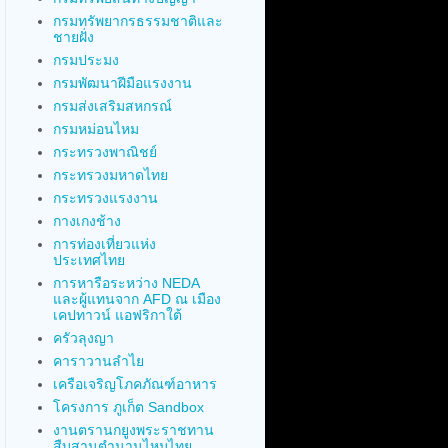
กรมทรัพยากรธรรมชาติและ
ชายฝั่ง
กรมประมง
กรมพัฒนาฝีมือแรงงาน
กรมส่งเสริมสหกรณ์
กรมหม่อนไหม
กระทรวงพาณิชย์
กระทรวงมหาดไทย
กระทรวงแรงงาน
กางเกงช้าง
การท่องเที่ยวแห่ง
ประเทศไทย
การหารือระหว่าง NEDA
และผู้แทนจาก AFD ณ เมือง
เคปทาวน์ แอฟริกาใต้
ครัวลุงญา
คาราวานลำไย
เครือเจริญโภคภัณฑ์อาหาร
โครงการ ภูเก็ต Sandbox
งานตรานกยูงพระราชทาน
สืบสานตำนานไหมไทย