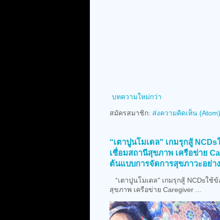
บทความใหม่กว่า
สมัครสมาชิก:
ส่งความคิดเห็น (Atom
“เตาปูนโมเดล" เกมรุกสู้ NCDsใ
เชื่อมสถานีสุขภาพ เครือข่าย C
ต้นแบบการจัดการสุขภาวะอย่างย
“เตาปูนโมเดล" เกมรุกสู้ NCDsใช้ข้อ
สุขภาพ เครือข่าย Caregiver ...