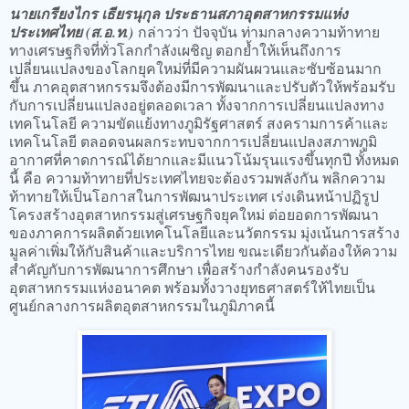
นายเกรียงไกร เธียรนุกุล ประธานสภาอุตสาหกรรมแห่ง
ประเทศไทย (ส.อ.ท.)
กล่าวว่า ปัจจุบัน ท่ามกลางความท้าทาย
ทางเศรษฐกิจที่ทั่วโลกกำลังเผชิญ ตอกย้ำให้เห็นถึงการ
เปลี่ยนแปลงของโลกยุคใหม่ที่มีความผันผวนและซับซ้อนมาก
ขึ้น ภาคอุตสาหกรรมจึงต้องมีการพัฒนาและปรับตัวให้พร้อมรับ
กับการเปลี่ยนแปลงอยู่ตลอดเวลา ทั้งจากการเปลี่ยนแปลงทาง
เทคโนโลยี ความขัดแย้งทางภูมิรัฐศาสตร์ สงครามการค้าและ
เทคโนโลยี ตลอดจนผลกระทบจากการเปลี่ยนแปลงสภาพภูมิ
อากาศที่คาดการณ์ได้ยากและมีแนวโน้มรุนแรงขึ้นทุกปี ทั้งหมด
นี้ คือ ความท้าทายที่ประเทศไทยจะต้องรวมพลังกัน พลิกความ
ท้าทายให้เป็นโอกาสในการพัฒนาประเทศ เร่งเดินหน้าปฏิรูป
โครงสร้างอุตสาหกรรมสู่เศรษฐกิจยุคใหม่ ต่อยอดการพัฒนา
ของภาคการผลิตด้วยเทคโนโลยีและนวัตกรรม มุ่งเน้นการสร้าง
มูลค่าเพิ่มให้กับสินค้าและบริการไทย ขณะเดียวกันต้องให้ความ
สำคัญกับการพัฒนาการศึกษา เพื่อสร้างกำลังคนรองรับ
อุตสาหกรรมแห่งอนาคต พร้อมทั้งวางยุทธศาสตร์ให้ไทยเป็น
ศูนย์กลางการผลิตอุตสาหกรรมในภูมิภาคนี้