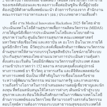
ของเซลล์ตับอ่อนและชะลอภาวะดื้อต่ออินซูลิน ทั้งนี้ผู้ป่วยยัง
ต้องปฏิบัติตัวตามที่แพทย์แนะนำ ด้วยการรับรองจาก สำนักงาน
คณะกรรมการอาหารและยา (อย.) ประเภทยาความเสี่ยงต่ำ
อนึ่ง งาน Medical Innovation Hackathon 2025 จัดโดย ฝ่าย
ประเมินเทคโนโลยีด้านสุขภาพเพื่อการผลิตนวัตกรรม (MIDAS)
ภายใต้มูลนิธิเพื่อการประเมินเทคโนโลยีและนโยบายด้าน
สุขภาพ ร่วมกับ ศูนย์นวัตกรรมสุขภาพ คณะแพทยศาสตร์
มหาวิทยาลัยเชียงใหม่ และสถาบัน เค อะโกร อินโนเวท ภายใต้
มูลนิธิกสิกรไทย มีวัตถุประสงค์เพื่อผลักดันการพัฒนานวัตกรรม
ด้านสุขภาพให้สามารถบรรจุในชุดสิทธิประโยชน์ภายใต้ระบบ
ประกันสุขภาพของไทย ผ่านแนวทางการประเมินความคุ้มค่า
ตั้งแต่ระยะเริ่มต้น โดยมีนักพัฒนานวัตกรรมทั่วประเทศ ส่งผล
งานเข้าประกวดกว่า 152 ผลงาน ครอบคลุมตั้งแต่อุปกรณ์
ทางการแพทย์ ยา ชีววัตถุ อาหารเสริม และดิจิทัลแพลตฟอร์ม
ทางการแพทย์ นับเป็นเวทีสำคัญในการเชื่อมโยงเครือข่าย
ระหว่างผู้พัฒนานวัตกรรม หน่วยงานภาครัฐ และภาคเอกชน
รวมถึงสร้างโอกาสในการนำเสนอผลงานต่อผู้เชี่ยวชาญและนัก
ลงทุน ที่พร้อมสนับสนุนให้โครงการต่างๆ เดินหน้าเข้าสู่ระบบ
สุขภาพ และสะท้อนให้เห็นถึงศักยภาพในการพัฒนาเทคโนโลยี
ด้านการแพทย์ของนวัตกรไทย ที่สามารถสร้างสรรค์นวัตกรรม
ตอบโจทย์ความต้องการของระบบสาธารณสุขของประเทศได้