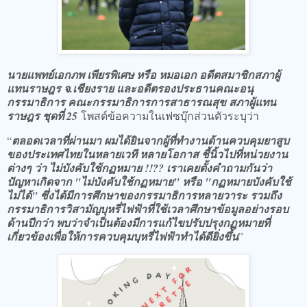
นายแพทย์เอกภพ เพียรพิเศษ หรือ หมอเอก อดีตสมาชิกสภาผู้
แทนราษฎร จ.เชียงราย และอดีตรองประธานคณะอนุ
กรรมาธิการ คณะกรรมาธิการการสาธารณสุข สภาผู้แทน
ราษฎร ชุดที่ 25
โพสต์ข้อความในเฟซบุ๊กส่วนตัวระบุว่า
“
ตลอดเวลาที่ผ่านมา ผมได้ยินจากผู้ที่ทำงานด้านควบคุมยาสูบ
ของประเทศไทยในหลายเวที หลายโอกาส ชี้นิ้วไปที่หน่วยงาน
ต่างๆ ว่า ไม่บังคับใช้กฏหมาย !!?? เราเคยตั้งคำถามกันว่า
ปัญหาเกิดจาก "ไม่บังคับใช้กฏหมาย" หรือ "กฏหมายบังคับใช้
ไม่ได้" ซึ่งได้มีการศึกษาของกรรมาธิการหลายวาระ รวมถึง
กรรมาธิการวิสามัญบุหรี่ไฟฟ้าที่ใช้เวลาศึกษาข้อมูลอย่างรอบ
ด้านปีกว่า พบว่าจำเป็นต้องมีการแก้ไขปรับปรุงกฏหมายที่
เกี่ยวข้องเพื่อให้การควบคุมบุหรี่ไฟฟ้าทำได้ดียิ่งขึ้น
”