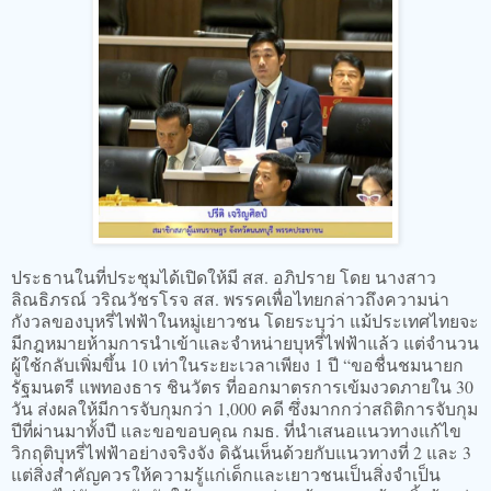
ประธานในที่ประชุมได้เปิดให้มี สส. อภิปราย โดย นางสาว
ลิณธิภรณ์ วริณวัชรโรจ สส. พรรคเพื่อไทยกล่าวถึงความน่า
กังวลของบุหรี่ไฟฟ้าในหมู่เยาวชน โดยระบุว่า แม้ประเทศไทยจะ
มีกฎหมายห้ามการนำเข้าและจำหน่ายบุหรี่ไฟฟ้าแล้ว แต่จำนวน
ผู้ใช้กลับเพิ่มขึ้น 10 เท่าในระยะเวลาเพียง 1 ปี “ขอชื่นชมนายก
รัฐมนตรี แพทองธาร ชินวัตร ที่ออกมาตรการเข้มงวดภายใน 30
วัน ส่งผลให้มีการจับกุมกว่า 1,000 คดี ซึ่งมากกว่าสถิติการจับกุม
ปีที่ผ่านมาทั้งปี และขอขอบคุณ กมธ. ที่นำเสนอแนวทางแก้ไข
วิกฤติบุหรี่ไฟฟ้าอย่างจริงจัง ดิฉันเห็นด้วยกับแนวทางที่ 2 และ 3
แต่สิ่งสำคัญควรให้ความรู้แก่เด็กและเยาวชนเป็นสิ่งจำเป็น