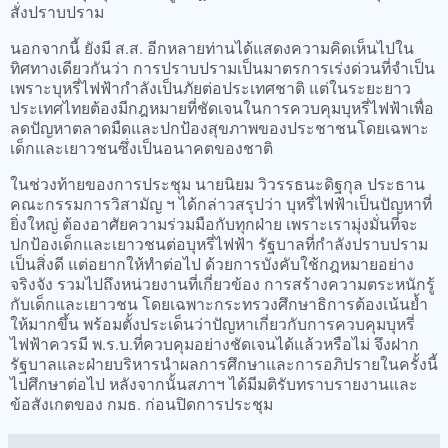
สั่งปราบปราม
นอกจากนี้ ยังมี ส.ส. อีกหลายท่านได้แสดงความคิดเห็นไปใน
ทิศทางเดียวกันว่า การปราบปรามเป็นมาตรการเร่งด่วนที่จำเป็น
เพราะบุหรี่ไฟฟ้ากำลังเป็นภัยต่อประเทศชาติ แต่ในระยะยาว
ประเทศไทยต้องมีกฎหมายที่ชัดเจนในการควบคุมบุหรี่ไฟฟ้าเพื่อ
ลดปัญหาตลาดมืดและปกป้องสุขภาพของประชาชนโดยเฉพาะ
เด็กและเยาวชนซึ่งเป็นอนาคตของชาติ
ในช่วงท้ายของการประชุม นายนิยม วิวรรธนะดิฐกุล ประธาน
คณะกรรมการวิสามัญ ฯ ได้กล่าวสรุปว่า บุหรี่ไฟฟ้าเป็นปัญหาที่
ยิ่งใหญ่ ต้องอาศัยความร่วมมือกับทุกฝ่าย เพราะเรามุ่งมั่นที่จะ
ปกป้องเด็กและเยาวชนต่อบุหรี่ไฟฟ้า รัฐบาลที่กำลังปราบปราม
เป็นสิ่งดี แต่อยากให้ทำต่อไป ด้วยการบังคับใช้กฎหมายอย่าง
จริงจัง รวมไปถึงหน่วยงานที่เกี่ยวข้อง การสร้างความตระหนักรู้
กับเด็กและเยาวชน โดยเฉพาะกระทรวงศึกษาธิการต้องเน้นย้ำ
ให้มากขึ้น พร้อมตั้งประเด็นว่าปัญหาเกี่ยวกับการควบคุมบุหรี่
ไฟฟ้าควรมี พ.ร.บ.ที่ควบคุมอย่างชัดเจนได้แล้วหรือไม่ จึงฝาก
รัฐบาลและฝ่ายบริหารนำผลการศึกษาและการอภิปรายในครั้งนี้
ไปศึกษาต่อไป หลังจากนั้นสภาฯ ได้มีมติรับทราบรายงานและ
ข้อสังเกตของ กมธ. ก่อนปิดการประชุม