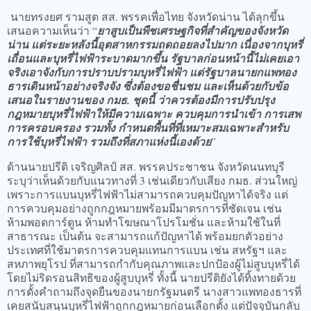
นายทรงยศ รามสูต สส. พรรคเพื่อไทย จังหวัดน่าน ได้ลุกขึ้น
เสนอความเห็นว่า “
ยาสูบเป็นพืชเศรษฐกิจที่สำคัญของจังหวัด
น่าน แต่ระยะหลังนี้อุตสาหกรรมถดถอยลงไปมาก เนื่องจากบุหรี่
เถื่อนและบุหรี่ไฟฟ้าระบาดมากขึ้น รัฐบาลก่อนหน้านี้ไม่เคยเอา
จริงเอาจังกับการปราบปรามบุหรี่ไฟฟ้า แต่รัฐบาลนายกแพทอง
ธารเดินหน้าอย่างจริงจัง ซึ่งต้องขอชื่นชม และเห็นด้วยกับข้อ
เสนอในรายงานของ กมธ. ชุดนี้ ว่าควรต้องมีการปรับปรุง
กฎหมายบุหรี่ไฟฟ้าให้มีความเฉพาะ ควบคุมการนำเข้า การเสพ
การครอบครอง รวมทั้ง กำหนดพื้นที่ที่เหมาะสมเฉพาะสำหรับ
การใช้บุหรี่ไฟฟ้า รวมถึงที่สภาแห่งนี้เองด้วย
”
ด้านนายปรีติ เจริญศิลป์ สส. พรรคประชาชน จังหวัดนนทบุรี
ระบุว่าเห็นด้วยกับแนวทางที่ 3 เช่นเดียวกับเสียง กมธ. ส่วนใหญ่
เพราะการแบนบุหรี่ไฟฟ้าไม่สามารถควบคุมปัญหาได้จริง แต่
การควบคุมอย่างถูกกฎหมายพร้อมมีมาตรการที่ชัดเจน เช่น
ห้ามพอดการ์ตูน ห้ามทำโฆษณาโปรโมชั่น และห้ามใช้ในที่
สาธารณะ เป็นต้น จะสามารถแก้ปัญหาได้ พร้อมยกตัวอย่าง
ประเทศที่ใช้มาตรการควบคุมแทนการแบน เช่น สหรัฐฯ และ
สหภาพยุโรป ที่สามารถกำกับคุณภาพและปกป้องผู้ไม่สูบบุหรี่ได้
โดยไม่ริดรอนสิทธิของผู้สูบบุหรี่ ทั้งนี้ นายปรีติยังได้ทิ้งทายด้วย
การตั้งคำถามถึงจุดยืนของนายกรัฐมนตรี นางสาวแพทองธารที่
เคยสนับสนุนบุหรี่ไฟฟ้าถูกกฎหมายก่อนเลือกตั้ง แต่ปัจจุบันกลับ