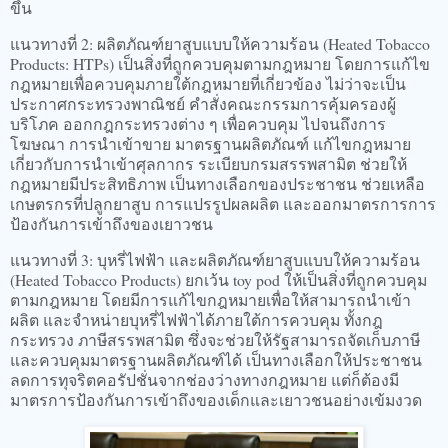
ขึ้น
แนวทางที่ 2: ผลิตภัณฑ์ยาสูบแบบให้ความร้อน (Heated Tobacco
Products: HTPs) เป็นสิ่งที่ถูกควบคุมตามกฎหมาย โดยการแก้ไข
กฎหมายเพื่อควบคุมภายใต้กฎหมายที่เกี่ยวข้อง ไม่ว่าจะเป็น
ประกาศกระทรวงพาณิชย์ คำสั่งคณะกรรมการคุ้มครองผู้
บริโภค ออกกฎกระทรวงต่าง ๆ เพื่อควบคุม ไปจนถึงการ
โฆษณา การนำเข้าขาย มาตรฐานผลิตภัณฑ์ แก้ไขกฎหมาย
เกี่ยวกับการนำเข้าศุลกากร ระเบียบกรมสรรพสามิต ช่วยให้
กฎหมายมีประสิทธิภาพ เป็นทางเลือกของประชาชน ช่วยเหลือ
เกษตรกรที่ปลูกยาสูบ การแปรรูปผลผลิต และออกมาตรการการ
ป้องกันการเข้าถึงของเยาวชน
แนวทางที่ 3: บุหรี่ไฟฟ้า และผลิตภัณฑ์ยาสูบแบบให้ความร้อน
(Heated Tobacco Products) ยกเว้น toy pod ให้เป็นสิ่งที่ถูกควบคุม
ตามกฎหมาย โดยมีการแก้ไขกฎหมายเพื่อให้สามารถนำเข้า
ผลิต และจำหน่ายบุหรี่ไฟฟ้าได้ภายใต้การควบคุม ทั้งกฎ
กระทรวง ภาษีสรรพสามิต ซึ่งจะช่วยให้รัฐสามารถจัดเก็บภาษี
และควบคุมมาตรฐานผลิตภัณฑ์ได้ เป็นทางเลือกให้ประชาชน
ลดการทุจริตคอรัปชั่นจากช่องว่างทางกฎหมาย แต่ก็ต้องมี
มาตรการป้องกันการเข้าถึงของเด็กและเยาวชนอย่างเข้มงวด