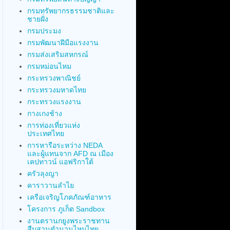
กรมทรัพยากรธรรมชาติและ
ชายฝั่ง
กรมประมง
กรมพัฒนาฝีมือแรงงาน
กรมส่งเสริมสหกรณ์
กรมหม่อนไหม
กระทรวงพาณิชย์
กระทรวงมหาดไทย
กระทรวงแรงงาน
กางเกงช้าง
การท่องเที่ยวแห่ง
ประเทศไทย
การหารือระหว่าง NEDA
และผู้แทนจาก AFD ณ เมือง
เคปทาวน์ แอฟริกาใต้
ครัวลุงญา
คาราวานลำไย
เครือเจริญโภคภัณฑ์อาหาร
โครงการ ภูเก็ต Sandbox
งานตรานกยูงพระราชทาน
สืบสานตำนานไหมไทย