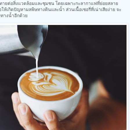
าทายต่อสิ่งแวดล้อมและชุมชน โดยเฉพาะกะลากาแฟที่ย่อยสลาย
อให้เกิดปัญหามลพิษทางดินและน้ำ ส่วนเนื้อเชอรี่ที่เน่าเสียง่าย จะ
ษทางน้ำอีกด้วย