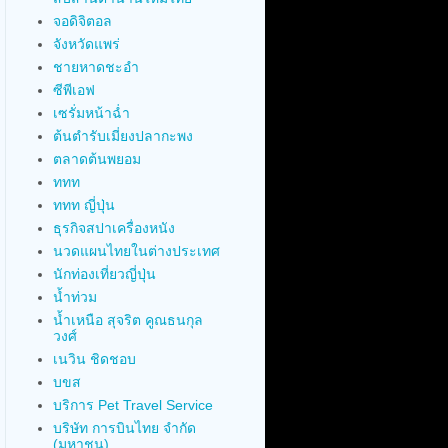
จอดิจิตอล
จังหวัดแพร่
ชายหาดชะอำ
ซีพีเอฟ
เซรั่มหน้าฉ่ำ
ต้นตำรับเมี่ยงปลากะพง
ตลาดต้นพยอม
ททท
ททท ญี่ปุ่น
ธุรกิจสปาเครื่องหนัง
นวดแผนไทยในต่างประเทศ
นักท่องเที่ยวญี่ปุ่น
น้ำท่วม
น้ำเหนือ สุจริต คูณธนกุล
วงศ์
เนวิน ชิดชอบ
บขส
บริการ Pet Travel Service
บริษัท การบินไทย จำกัด
(มหาชน)