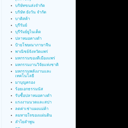
บริษัทขนส่งจำกัด
บริษัท ยังวัน จำกัด
บาติสต้า
บุรีรัมย์
บุรีรัมย์ยูไนเต็ด
ปลาหมอคางดำ
ป้ายโฆษณาภาษาจีน
พาณิชย์จังหวัดแพร่
มหกรรมของดีเมืองแพร่
มหกรรมงานวิจัยแห่งชาติ
มหกรรมพลังงานและ
เทคโนโลยี
มาบุญครอง
ร้อยเอกธรรมนัส
รับซื้อปลาหมอคางดำ
แรงงานนวดและสปา
ลดค่าเช่าแผงแม่ค้า
ลมหายใจของแผ่นดิน
ลำไยลำพูน