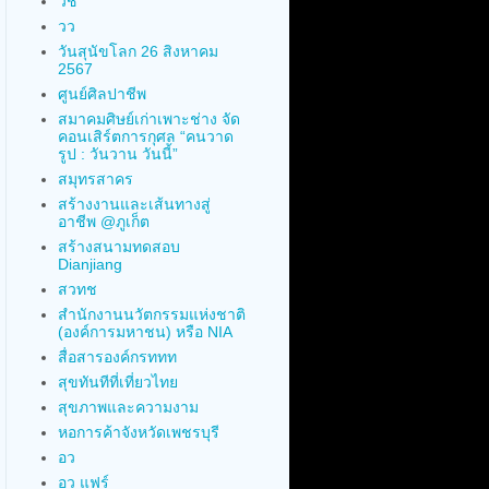
วช
วว
วันสุนัขโลก 26 สิงหาคม
2567
ศูนย์ศิลปาชีพ
สมาคมศิษย์เก่าเพาะช่าง จัด
คอนเสิร์ตการกุศล “คนวาด
รูป : วันวาน วันนี้”
สมุทรสาคร
สร้างงานและเส้นทางสู่
อาชีพ @ภูเก็ต
สร้างสนามทดสอบ
Dianjiang
สวทช
สำนักงานนวัตกรรมแห่งชาติ
(องค์การมหาชน) หรือ NIA
สื่อสารองค์กรททท
สุขทันทีที่เที่ยวไทย
สุขภาพและความงาม
หอการค้าจังหวัดเพชรบุรี
อว
อว แฟร์