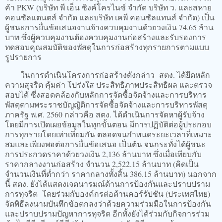
ค้า PKW (บริษัท พี เอ็น ซิงค์โครไนซ์ จำกัด บริษัท ว. และสหาย
คอนซัลแตนตส์ จำกัด และบริษัท เคพี คอนซัลแทนส์ จำกัด) เป็น
ผู้ชนะการยื่นข้อเสนองานจ้างควบคุมงานด้วยวงเงิน 74.65 ล้าน
บาท ซึ่งผู้ควบคุมงานต้องควบคุมงานก่อสร้างและรับรองการ
ทดสอบคุณสมบัติของพัสดุในการก่อสร้างทุกรายการตามแบบ
รูปรายการ
ในการดำเนินโครงการก่อสร้างดังกล่าว สตง. ได้ยึดหลัก
ความสุจริต คุ้มค่า โปร่งใส ประสิทธิภาพประสิทธิผล และตรวจ
สอบได้ ซึ่งสอดคล้องกับหลักการจัดซื้อจัดจ้างและการบริหาร
พัสดุตามพระราชบัญญัติการจัดซื้อจัดจ้างและการบริหารพัสดุ
ภาครัฐ พ.ศ. 2560 กล่าวคือ สตง. ได้ดำเนินการจัดหาผู้รับจ้าง
โดยมีการเปิดเผยข้อมูลในทุกขั้นตอน มีการปฏิบัติต่อผู้ประกอบ
การทุกรายโดยเท่าเทียมกัน ตลอดจนกำหนดระยะเวลาที่เหมาะ
สมและเพียงพอต่อการยื่นข้อเสนอ เป็นต้น จนกระทั่งได้ผู้ชนะ
การประกวดราคาด้วยวงเงิน 2,136 ล้านบาท ซึ่งเมื่อเทียบกับ
ราคากลางงานก่อสร้าง จำนวน 2,522.15 ล้านบาท (คิดเป็น
จำนวนเงินที่ต่ำกว่า ราคากลางทั้งสิ้น 386.15 ล้านบาท) นอกจาก
นี้ สตง. ยังได้แสดงเจตนารมณ์ด้านการป้องกันและปราบปราม
การทุจริต โดยร่วมกับองค์กรต่อต้านคอร์รัปชัน (ประเทศไทย)
จัดพิธีลงนามบันทึกข้อตกลงว่าด้วยความร่วมมือในการป้องกัน
และปราบปรามปัญหาการทุจริต อีกทั้งยังได้ร่วมกับกิจการร่วม