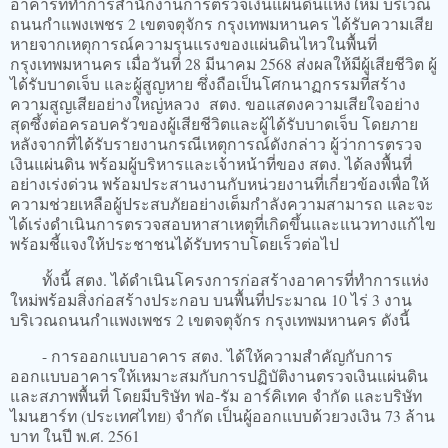
อาคารที่ทำการสำนักงานการตรวจเงินแผ่นดินแห่งใหม่ บริเวณ
ถนนกำแพงเพชร 2 เขตจตุจักร กรุงเทพมหานคร ได้รับความเสีย
หายจากเหตุการณ์ความรุนแรงของแผ่นดินไหวในพื้นที่
กรุงเทพมหานคร เมื่อวันที่ 28 มีนาคม 2568 ส่งผลให้มีผู้เสียชีวิต ผู้
ได้รับบาดเจ็บ และผู้สูญหาย ซึ่งถือเป็นโศกนาฏกรรมที่สร้าง
ความสูญเสียอย่างใหญ่หลวง สตง. ขอแสดงความเสียใจอย่าง
สุดซึ้งต่อครอบครัวของผู้เสียชีวิตและผู้ได้รับบาดเจ็บ โดยภาย
หลังจากที่ได้รับรายงานกรณีเหตุการณ์ดังกล่าว ผู้ว่าการตรวจ
เงินแผ่นดิน พร้อมผู้บริหารและเจ้าหน้าที่ของ สตง. ได้ลงพื้นที่
อย่างเร่งด่วน พร้อมประสานงานกับหน่วยงานที่เกี่ยวข้องเพื่อให้
ความช่วยเหลือผู้ประสบภัยอย่างเต็มกำลังความสามารถ และจะ
ได้เร่งดำเนินการตรวจสอบหาสาเหตุที่เกิดขึ้นและแนวทางแก้ไข
พร้อมชี้แจงให้ประชาชนได้รับทราบโดยเร็วต่อไป
ทั้งนี้ สตง. ได้ดำเนินโครงการก่อสร้างอาคารที่ทำการแห่ง
ใหม่พร้อมสิ่งก่อสร้างประกอบ บนพื้นที่ประมาณ 10 ไร่ 3 งาน
บริเวณถนนกำแพงเพชร 2 เขตจตุจักร กรุงเทพมหานคร ดังนี้
- การออกแบบอาคาร สตง. ได้ให้ความสำคัญกับการ
ออกแบบอาคารให้เหมาะสมกับการปฏิบัติงานตรวจเงินแผ่นดิน
และสภาพพื้นที่ โดยมีบริษัท ฟอ-รัม อาร์คิเทค จำกัด และบริษัท
ไมนฮาร์ท (ประเทศไทย) จำกัด เป็นผู้ออกแบบด้วยวงเงิน 73 ล้าน
บาท ในปี พ.ศ. 2561