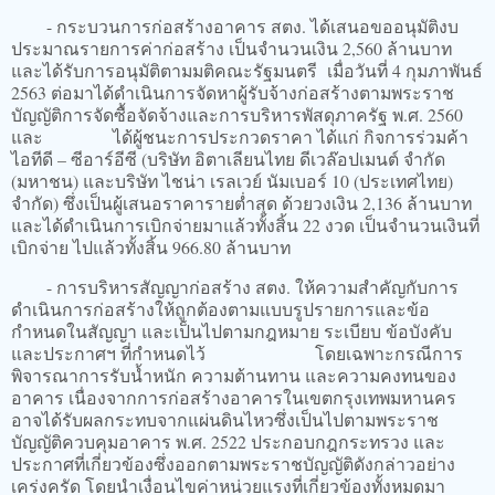
- กระบวนการก่อสร้างอาคาร สตง. ได้เสนอขออนุมัติงบ
ประมาณรายการค่าก่อสร้าง เป็นจำนวนเงิน 2,560 ล้านบาท
และได้รับการอนุมัติตามมติคณะรัฐมนตรี เมื่อวันที่ 4 กุมภาพันธ์
2563 ต่อมาได้ดำเนินการจัดหาผู้รับจ้างก่อสร้างตามพระราช
บัญญัติการจัดซื้อจัดจ้างและการบริหารพัสดุภาครัฐ พ.ศ. 2560
และ ได้ผู้ชนะการประกวดราคา ได้แก่ กิจการร่วมค้า
ไอทีดี – ซีอาร์อีซี (บริษัท อิตาเลียนไทย ดีเวล๊อปเมนต์ จำกัด
(มหาชน) และบริษัท ไชน่า เรลเวย์ นัมเบอร์ 10 (ประเทศไทย)
จำกัด) ซึ่งเป็นผู้เสนอราคารายต่ำสุด ด้วยวงเงิน 2,136 ล้านบาท
และได้ดำเนินการเบิกจ่ายมาแล้วทั้งสิ้น 22 งวด เป็นจำนวนเงินที่
เบิกจ่าย ไปแล้วทั้งสิ้น 966.80 ล้านบาท
- การบริหารสัญญาก่อสร้าง สตง. ให้ความสำคัญกับการ
ดำเนินการก่อสร้างให้ถูกต้องตามแบบรูปรายการและข้อ
กำหนดในสัญญา และเป็นไปตามกฎหมาย ระเบียบ ข้อบังคับ
และประกาศฯ ที่กำหนดไว้ โดยเฉพาะกรณีการ
พิจารณาการรับน้ำหนัก ความต้านทาน และความคงทนของ
อาคาร เนื่องจากการก่อสร้างอาคารในเขตกรุงเทพมหานคร
อาจได้รับผลกระทบจากแผ่นดินไหวซึ่งเป็นไปตามพระราช
บัญญัติควบคุมอาคาร พ.ศ. 2522 ประกอบกฎกระทรวง และ
ประกาศที่เกี่ยวข้องซึ่งออกตามพระราชบัญญัติดังกล่าวอย่าง
เคร่งครัด โดยนำเงื่อนไขค่าหน่วยแรงที่เกี่ยวข้องทั้งหมดมา