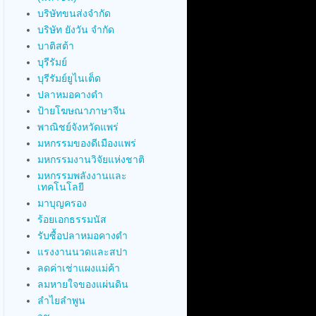
บริษัทขนส่งจำกัด
บริษัท ยังวัน จำกัด
บาติสต้า
บุรีรัมย์
บุรีรัมย์ยูไนเต็ด
ปลาหมอคางดำ
ป้ายโฆษณาภาษาจีน
พาณิชย์จังหวัดแพร่
มหกรรมของดีเมืองแพร่
มหกรรมงานวิจัยแห่งชาติ
มหกรรมพลังงานและ
เทคโนโลยี
มาบุญครอง
ร้อยเอกธรรมนัส
รับซื้อปลาหมอคางดำ
แรงงานนวดและสปา
ลดค่าเช่าแผงแม่ค้า
ลมหายใจของแผ่นดิน
ลำไยลำพูน