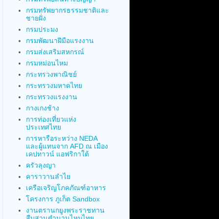
กรมทรัพยากรธรรมชาติและ
ชายฝั่ง
กรมประมง
กรมพัฒนาฝีมือแรงงาน
กรมส่งเสริมสหกรณ์
กรมหม่อนไหม
กระทรวงพาณิชย์
กระทรวงมหาดไทย
กระทรวงแรงงาน
กางเกงช้าง
การท่องเที่ยวแห่ง
ประเทศไทย
การหารือระหว่าง NEDA
และผู้แทนจาก AFD ณ เมือง
เคปทาวน์ แอฟริกาใต้
ครัวลุงญา
คาราวานลำไย
เครือเจริญโภคภัณฑ์อาหาร
โครงการ ภูเก็ต Sandbox
งานตรานกยูงพระราชทาน
สืบสานตำนานไหมไทย