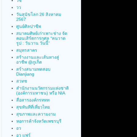
วช
วว
วันสุนัขโลก 26 สิงหาคม
2567
ศูนย์ศิลปาชีพ
สมาคมศิษย์เก่าเพาะช่าง จัด
คอนเสิร์ตการกุศล “คนวาด
รูป : วันวาน วันนี้”
สมุทรสาคร
สร้างงานและเส้นทางสู่
อาชีพ @ภูเก็ต
สร้างสนามทดสอบ
Dianjiang
สวทช
สำนักงานนวัตกรรมแห่งชาติ
(องค์การมหาชน) หรือ NIA
สื่อสารองค์กรททท
สุขทันทีที่เที่ยวไทย
สุขภาพและความงาม
หอการค้าจังหวัดเพชรบุรี
อว
อว แฟร์