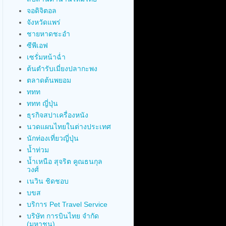
จอดิจิตอล
จังหวัดแพร่
ชายหาดชะอำ
ซีพีเอฟ
เซรั่มหน้าฉ่ำ
ต้นตำรับเมี่ยงปลากะพง
ตลาดต้นพยอม
ททท
ททท ญี่ปุ่น
ธุรกิจสปาเครื่องหนัง
นวดแผนไทยในต่างประเทศ
นักท่องเที่ยวญี่ปุ่น
น้ำท่วม
น้ำเหนือ สุจริต คูณธนกุล
วงศ์
เนวิน ชิดชอบ
บขส
บริการ Pet Travel Service
บริษัท การบินไทย จำกัด
(มหาชน)