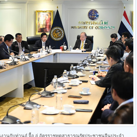
านกับท่านอู๋ จื้อ อู่ อัครราชทูตสาธารณรัฐประชาชนจีนประจำ