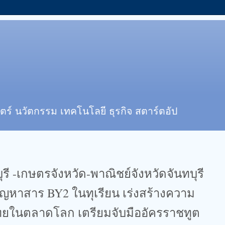
ตร์ นวัตกรรม เทคโนโลยี ธุรกิจ สตาร์ตอัป
ทบุรี -เกษตรจังหวัด-พาณิชย์จังหวัดจันทบุรี
หาสาร BY2 ในทุเรียน เร่งสร้างความ
นไทยในตลาดโลก เตรียมจับมืออัครราชทูต