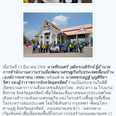
เมื่อวันที่ 13 มีนาคม 2568
นายพีรเมศร์ วุฒิธรเนติรักษ์ ผู้อำนวย
การสำนักงานความร่วมมือพัฒนาเศรษฐกิจกับประเทศเพื่อนบ้าน
(องค์การมหาชน) (สพพ.)
พร้อมด้วย
นายพชรเสฏฐ์ บุญศิริสา
ริศา รองผู้ว่าราชการจังหวัดอุตรดิตถ์
ร่วมเป็นประธานในพิธี
เปิดขบวนคาราวานสื่อมวลชนสัญจรไทย - สปป.ลาว ณ โรงแรม
สีหราช จังหวัดอุตรดิตถ์ เพื่อให้คณะสื่อมวลชนจากประเทศไทย
เดินทางสำรวจเส้นทางเศรษฐกิจ และโครงสร้างพื้นฐานที่เชื่อม
โยงระหว่างสองประเทศ โดยใช้เส้นทาง กรุงเทพฯ -พิษณุโลก -
ด่านภูดู่ จังหวัดอุตรดิตถ์ - ถนนหมายเลข R11 - นครหลวง
เวียงจันทน์ เพื่อเยี่ยมชมพื้นที่โครงการก่อสร้างถนนหมายเลข 11