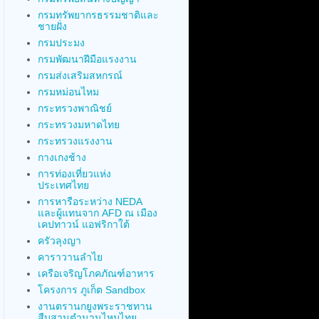
กรมทรัพยากรธรรมชาติและ
ชายฝั่ง
กรมประมง
กรมพัฒนาฝีมือแรงงาน
กรมส่งเสริมสหกรณ์
กรมหม่อนไหม
กระทรวงพาณิชย์
กระทรวงมหาดไทย
กระทรวงแรงงาน
กางเกงช้าง
การท่องเที่ยวแห่ง
ประเทศไทย
การหารือระหว่าง NEDA
และผู้แทนจาก AFD ณ เมือง
เคปทาวน์ แอฟริกาใต้
ครัวลุงญา
คาราวานลำไย
เครือเจริญโภคภัณฑ์อาหาร
โครงการ ภูเก็ต Sandbox
งานตรานกยูงพระราชทาน
สืบสานตำนานไหมไทย