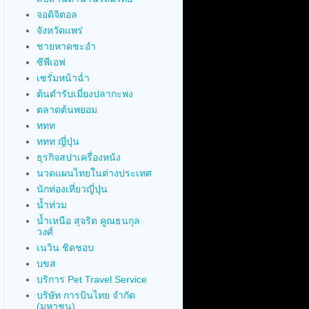
จอดิจิตอล
จังหวัดแพร่
ชายหาดชะอำ
ซีพีเอฟ
เซรั่มหน้าฉ่ำ
ต้นตำรับเมี่ยงปลากะพง
ตลาดต้นพยอม
ททท
ททท ญี่ปุ่น
ธุรกิจสปาเครื่องหนัง
นวดแผนไทยในต่างประเทศ
นักท่องเที่ยวญี่ปุ่น
น้ำท่วม
น้ำเหนือ สุจริต คูณธนกุล
วงศ์
เนวิน ชิดชอบ
บขส
บริการ Pet Travel Service
บริษัท การบินไทย จำกัด
(มหาชน)