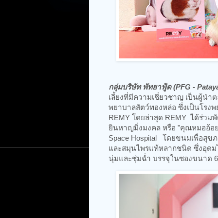
กลุ่มบริษัท พัทยาฟู้ด (PFG - Pat
เลี้ยงที่มีความเชี่ยวชาญ เป็นผู
พยาบาลสัตว์ทองหล่อ ซึ่งเป็นโรงพ
REMY โดยล่าสุด REMY ได้ร่วมพั
ยินหาญมิ่งมงคล หรือ "คุณหมออ้อย" 
Space Hospital โดยขนมเพื่อสุขภา
และสมุนไพรแท้หลากชนิด ซึ่งอุดมไ
นุ่มและชุ่มฉ่ำ บรรจุในซองขนาด