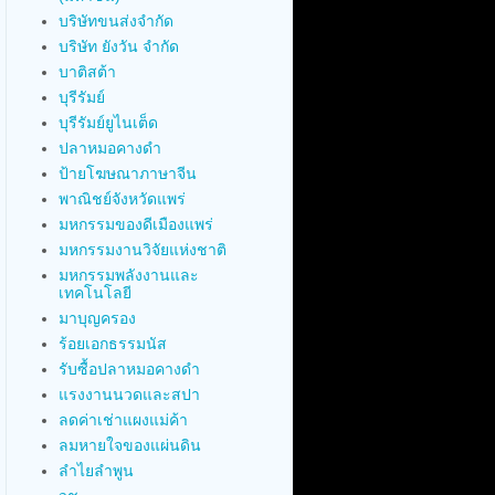
บริษัทขนส่งจำกัด
บริษัท ยังวัน จำกัด
บาติสต้า
บุรีรัมย์
บุรีรัมย์ยูไนเต็ด
ปลาหมอคางดำ
ป้ายโฆษณาภาษาจีน
พาณิชย์จังหวัดแพร่
มหกรรมของดีเมืองแพร่
มหกรรมงานวิจัยแห่งชาติ
มหกรรมพลังงานและ
เทคโนโลยี
มาบุญครอง
ร้อยเอกธรรมนัส
รับซื้อปลาหมอคางดำ
แรงงานนวดและสปา
ลดค่าเช่าแผงแม่ค้า
ลมหายใจของแผ่นดิน
ลำไยลำพูน