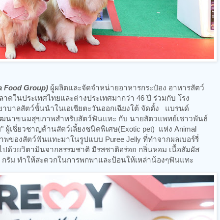
aya Food Group)
ผู้ผลิตและจัดจำหน่ายอาหารกระป๋อง อาหารสัตว์
้นำตลาดในประเทศไทยและต่างประเทศมากว่า 46 ปี ร่วมกับ โรง
ยาบาลสัตว์ชั้นนำในเอเชียตะวันออกเฉียงใต้ จัดตั้ง แบรนด์
ฒนาขนมสุขภาพสำหรับสัตว์ฟันแทะ กับ นายสัตวแพทย์เชาวพันธ์
ผู้เชี่ยวชาญด้านสัตว์เลี้ยงชนิดพิเศษ(Exotic pet) แห่ง Animal
พของสัตว์ฟันแทะมาในรูปแบบ Puree Jelly ที่ทำจากผลเบอร์รี่
ปด้วยวิตามินจากธรรมชาติ มีรสชาติอร่อย กลิ่นหอม เนื้อสัมผัส
 6 กรัม ทำให้สะดวกในการพกพาและป้อนให้เหล่าน้องๆฟันแทะ