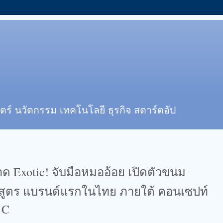
ตร์ นวัตกรรม เทคโนโลยี ธุรกิจ สตาร์ตอัป
าด Exotic! จับมือหมออ้อย เปิดตัวขนม
 สูตร​ แบรนด์แรกในไทย ภายใต้ คอนเซปท์
 C