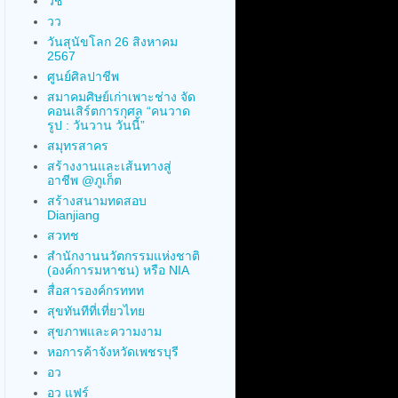
วช
วว
วันสุนัขโลก 26 สิงหาคม
2567
ศูนย์ศิลปาชีพ
สมาคมศิษย์เก่าเพาะช่าง จัด
คอนเสิร์ตการกุศล “คนวาด
รูป : วันวาน วันนี้”
สมุทรสาคร
สร้างงานและเส้นทางสู่
อาชีพ @ภูเก็ต
สร้างสนามทดสอบ
Dianjiang
สวทช
สำนักงานนวัตกรรมแห่งชาติ
(องค์การมหาชน) หรือ NIA
สื่อสารองค์กรททท
สุขทันทีที่เที่ยวไทย
สุขภาพและความงาม
หอการค้าจังหวัดเพชรบุรี
อว
อว แฟร์