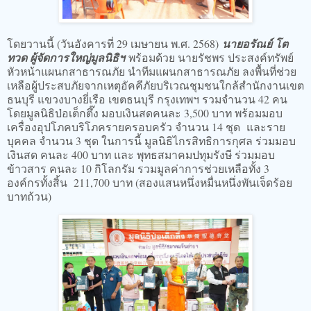
โดยวานนี้ (วันอังคารที่ 29 เมษายน พ.ศ. 2568)
นายอรัณย์ โต
ทวด ผู้จัดการใหญ่มูลนิธิฯ
พร้อมด้วย นายรัชพร ประสงค์ทรัพย์
หัวหน้าแผนกสาธารณภัย นำทีมแผนกสาธารณภัย ลงพื้นที่ช่วย
เหลือผู้ประสบภัยจากเหตุอัคคีภัยบริเวณชุมชนใกล้สำนักงานเขต
ธนบุรี แขวงบางยี่เรือ เขตธนบุรี กรุงเทพฯ รวมจำนวน 42 คน
โดยมูลนิธิป่อเต็กตึ๊ง มอบเงินสดคนละ 3,500 บาท พร้อมมอบ
เครื่องอุปโภคบริโภครายครอบครัว จำนวน 14 ชุด และราย
บุคคล จำนวน 3 ชุด ในการนี้ มูลนิธิไกรสิทธิการกุศล ร่วมมอบ
เงินสด คนละ 400 บาท และ พุทธสมาคมปทุมรังษี ร่วมมอบ
ข้าวสาร คนละ 10 กิโลกรัม รวมมูลค่าการช่วยเหลือทั้ง 3
องค์กรทั้งสิ้น 211,700 บาท (สองแสนหนึ่งหมื่นหนึ่งพันเจ็ดร้อย
บาทถ้วน)