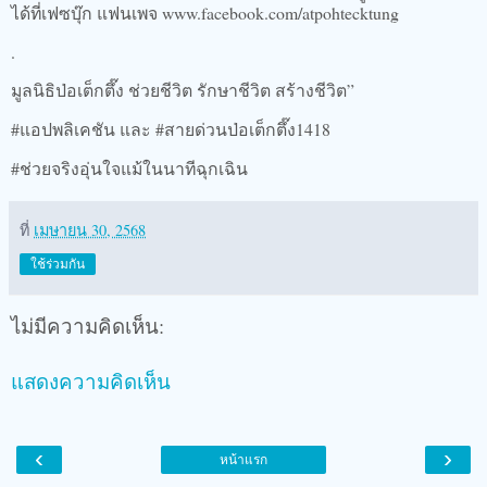
ได้ที่เฟซบุ๊ก แฟนเพจ www.facebook.com/atpohtecktung
.
มูลนิธิป่อเต็กตึ๊ง ช่วยชีวิต รักษาชีวิต สร้างชีวิต”
#แอปพลิเคชัน และ #สายด่วนป่อเต็กตึ๊ง1418
#ช่วยจริงอุ่นใจแม้ในนาทีฉุกเฉิน
ที่
เมษายน 30, 2568
ใช้ร่วมกัน
ไม่มีความคิดเห็น:
แสดงความคิดเห็น
‹
›
หน้าแรก