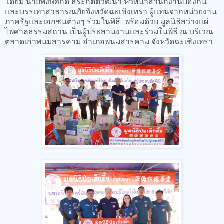
โดยมี นายพงษ์ศักดิ์ ธีระกิตติวัฒนา หัวหน้าสำนักงานป้องกัน
และบรรเทาสาธารณภัยจังหวัดฉะเชิงเทรา ผู้แทนจากหน่วยงาน
ภาครัฐและเอกชนต่างๆ ร่วมในพิธี พร้อมด้วย มูลนิธิสว่างแผ่
ไพศาลธรรมสถาน เป็นผู้ประสานงานและร่วมในพิธี ณ บริเวณ
ตลาดเก่าพนมสารคาม อำเภอพนมสารคาม จังหวัดฉะเชิงเทรา