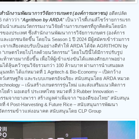
สำนักงานพัฒนาการวิจัยการเกษตร (องค์การมหาชน)
อดีตปลัด
กล่าวว่า “
Agrithon by ARDA
” เป็นวาไรตี้เกมส์โชว์รายการแรก
งขันนำเสนอนวัตกรรมงานวิจัยด้านการเกษตรที่ถูกคิดค้นโดยนัก
ตรของประเทศ ซึ่งสำนักงานพัฒนาการวิจัยการเกษตร (องค์การ
และเอกชนจัดขึ้น โดยใน Season 1 ปี 2024 มีผู้สมัครเข้าร่วมการ
ะจากเสียงตอบรับเป็นอย่างดีทำให้ ARDA ได้จัด AGRITHON by
 “เกษตรไทยไปไกลด้วยนวัตกรรม” โดยในปีนี้ได้มีการปรับรูป
ะท้าทายมากยิ่งขึ้น เพื่อให้ผู้เข้าแข่งขันได้แสดงศักยภาพอย่าง
่งขันได้ลุ้นคว้าทุนวิจัยรวมกว่า 100 ล้านบาท ผ่านการนำเสนอผล
ุนหลัก ได้แก่หมวดที่ 1 Agritech & Bio-Economy – เปิดกว้าง
ัตว์เศรษฐกิจ และระบบเกษตรอัจฉริยะ สนับสนุนโดย ARDA หมวด
 Technology – เน้นสร้างเกษตรกรรุ่นใหม่ และส่งเสริมแนวคิดการ
ตโยต้า มอเตอร์ ประเทศไทย หมวดที่ 3 Rubber Innovation –
รรมจากยางพารา สร้างมูลค่าเพิ่มจาก “ของดีของไทย” สนับสนุน
่ 4 Post-Harvesting & Future Rice – สนับสนุนการพัฒนา
ะนวัตกรรมข้าวแห่งอนาคต สนับสนุนโดย CLP Group