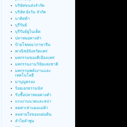
บริษัทขนส่งจำกัด
บริษัท ยังวัน จำกัด
บาติสต้า
บุรีรัมย์
บุรีรัมย์ยูไนเต็ด
ปลาหมอคางดำ
ป้ายโฆษณาภาษาจีน
พาณิชย์จังหวัดแพร่
มหกรรมของดีเมืองแพร่
มหกรรมงานวิจัยแห่งชาติ
มหกรรมพลังงานและ
เทคโนโลยี
มาบุญครอง
ร้อยเอกธรรมนัส
รับซื้อปลาหมอคางดำ
แรงงานนวดและสปา
ลดค่าเช่าแผงแม่ค้า
ลมหายใจของแผ่นดิน
ลำไยลำพูน