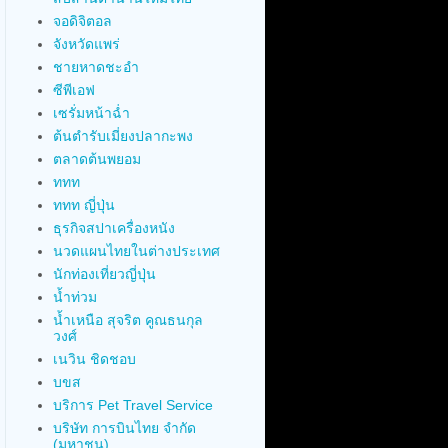
จอดิจิตอล
จังหวัดแพร่
ชายหาดชะอำ
ซีพีเอฟ
เซรั่มหน้าฉ่ำ
ต้นตำรับเมี่ยงปลากะพง
ตลาดต้นพยอม
ททท
ททท ญี่ปุ่น
ธุรกิจสปาเครื่องหนัง
นวดแผนไทยในต่างประเทศ
นักท่องเที่ยวญี่ปุ่น
น้ำท่วม
น้ำเหนือ สุจริต คูณธนกุล
วงศ์
เนวิน ชิดชอบ
บขส
บริการ Pet Travel Service
บริษัท การบินไทย จำกัด
(มหาชน)