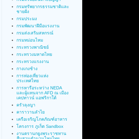
กรมทรัพยากรธรรมชาติและ
ชายฝั่ง
กรมประมง
กรมพัฒนาฝีมือแรงงาน
กรมส่งเสริมสหกรณ์
กรมหม่อนไหม
กระทรวงพาณิชย์
กระทรวงมหาดไทย
กระทรวงแรงงาน
กางเกงช้าง
การท่องเที่ยวแห่ง
ประเทศไทย
การหารือระหว่าง NEDA
และผู้แทนจาก AFD ณ เมือง
เคปทาวน์ แอฟริกาใต้
ครัวลุงญา
คาราวานลำไย
เครือเจริญโภคภัณฑ์อาหาร
โครงการ ภูเก็ต Sandbox
งานตรานกยูงพระราชทาน
สืบสานตำนานไหมไทย