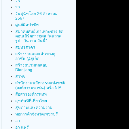
วช
วว
วันสุนัขโลก 26 สิงหาคม
2567
ศูนย์ศิลปาชีพ
สมาคมศิษย์เก่าเพาะช่าง จัด
คอนเสิร์ตการกุศล “คนวาด
รูป : วันวาน วันนี้”
สมุทรสาคร
สร้างงานและเส้นทางสู่
อาชีพ @ภูเก็ต
สร้างสนามทดสอบ
Dianjiang
สวทช
สำนักงานนวัตกรรมแห่งชาติ
(องค์การมหาชน) หรือ NIA
สื่อสารองค์กรททท
สุขทันทีที่เที่ยวไทย
สุขภาพและความงาม
หอการค้าจังหวัดเพชรบุรี
อว
อว แฟร์