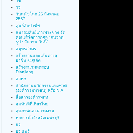
วช
วว
วันสุนัขโลก 26 สิงหาคม
2567
ศูนย์ศิลปาชีพ
สมาคมศิษย์เก่าเพาะช่าง จัด
คอนเสิร์ตการกุศล “คนวาด
รูป : วันวาน วันนี้”
สมุทรสาคร
สร้างงานและเส้นทางสู่
อาชีพ @ภูเก็ต
สร้างสนามทดสอบ
Dianjiang
สวทช
สำนักงานนวัตกรรมแห่งชาติ
(องค์การมหาชน) หรือ NIA
สื่อสารองค์กรททท
สุขทันทีที่เที่ยวไทย
สุขภาพและความงาม
หอการค้าจังหวัดเพชรบุรี
อว
อว แฟร์