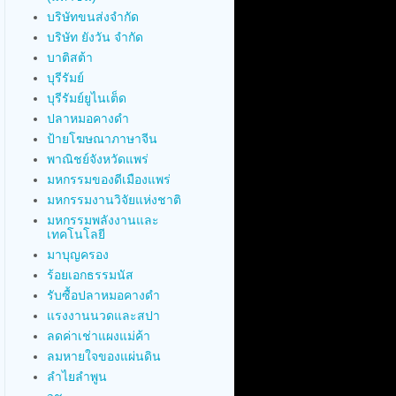
บริษัทขนส่งจำกัด
บริษัท ยังวัน จำกัด
บาติสต้า
บุรีรัมย์
บุรีรัมย์ยูไนเต็ด
ปลาหมอคางดำ
ป้ายโฆษณาภาษาจีน
พาณิชย์จังหวัดแพร่
มหกรรมของดีเมืองแพร่
มหกรรมงานวิจัยแห่งชาติ
มหกรรมพลังงานและ
เทคโนโลยี
มาบุญครอง
ร้อยเอกธรรมนัส
รับซื้อปลาหมอคางดำ
แรงงานนวดและสปา
ลดค่าเช่าแผงแม่ค้า
ลมหายใจของแผ่นดิน
ลำไยลำพูน