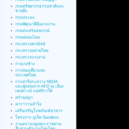
กรมทรัพยากรธรรมชาติและ
ชายฝั่ง
กรมประมง
กรมพัฒนาฝีมือแรงงาน
กรมส่งเสริมสหกรณ์
กรมหม่อนไหม
กระทรวงพาณิชย์
กระทรวงมหาดไทย
กระทรวงแรงงาน
กางเกงช้าง
การท่องเที่ยวแห่ง
ประเทศไทย
การหารือระหว่าง NEDA
และผู้แทนจาก AFD ณ เมือง
เคปทาวน์ แอฟริกาใต้
ครัวลุงญา
คาราวานลำไย
เครือเจริญโภคภัณฑ์อาหาร
โครงการ ภูเก็ต Sandbox
งานตรานกยูงพระราชทาน
สืบสานตำนานไหมไทย