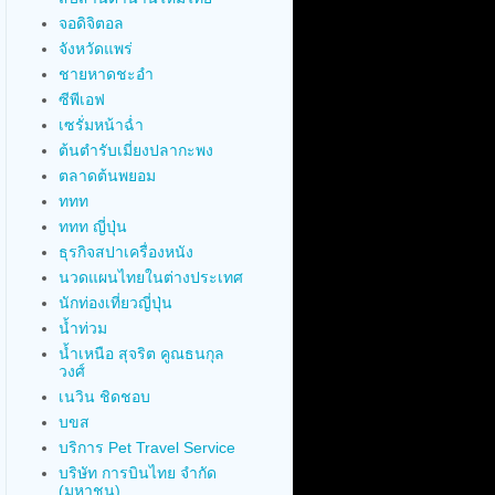
จอดิจิตอล
จังหวัดแพร่
ชายหาดชะอำ
ซีพีเอฟ
เซรั่มหน้าฉ่ำ
ต้นตำรับเมี่ยงปลากะพง
ตลาดต้นพยอม
ททท
ททท ญี่ปุ่น
ธุรกิจสปาเครื่องหนัง
นวดแผนไทยในต่างประเทศ
นักท่องเที่ยวญี่ปุ่น
น้ำท่วม
น้ำเหนือ สุจริต คูณธนกุล
วงศ์
เนวิน ชิดชอบ
บขส
บริการ Pet Travel Service
บริษัท การบินไทย จำกัด
(มหาชน)