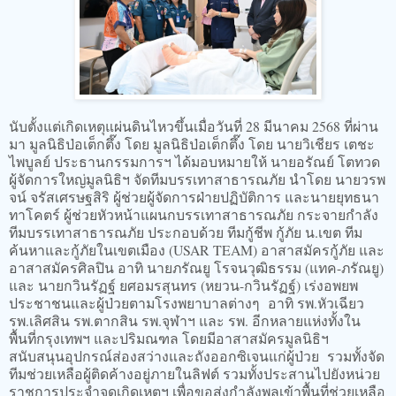
นับตั้งแต่เกิดเหตุแผ่นดินไหวขึ้นเมื่อวันที่ 28 มีนาคม 2568 ที่ผ่าน
มา มูลนิธิป่อเต็กตึ๊ง โดย มูลนิธิป่อเต็กตึ๊ง โดย นายวิเชียร เตชะ
ไพบูลย์ ประธานกรรมการฯ ได้มอบหมายให้ นายอรัณย์ โตทวด
ผู้จัดการใหญ่มูลนิธิฯ จัดทีมบรรเทาสาธารณภัย นำโดย นายวรพ
จน์ จรัสเศรษฐสิริ ผู้ช่วยผู้จัดการฝ่ายปฏิบัติการ และนายยุทธนา
ทาโคตร์ ผู้ช่วยหัวหน้าแผนกบรรเทาสาธารณภัย กระจายกำลัง
ทีมบรรเทาสาธารณภัย ประกอบด้วย ทีมกู้ชีพ กู้ภัย น.เขต ทีม
ค้นหาและกู้ภัยในเขตเมือง (USAR TEAM) อาสาสมัครกู้ภัย และ
อาสาสมัครศิลปิน อาทิ นายภรัณยู โรจนวุฒิธรรม (แทค-ภรัณยู)
และ นายกวินรัฏฐ์ ยศอมรสุนทร (หยวน-กวินรัฏฐ์) เร่งอพยพ
ประชาชนและผู้ป่วยตามโรงพยาบาลต่างๆ อาทิ รพ.หัวเฉียว
รพ.เลิศสิน รพ.ตากสิน รพ.จุฬาฯ และ รพ. อีกหลายแห่งทั้งใน
พื้นที่กรุงเทพฯ และปริมณฑล โดยมีอาสาสมัครมูลนิธิฯ
สนับสนุนอุปกรณ์ส่องสว่างและถังออกซิเจนแก่ผู้ป่วย รวมทั้งจัด
ทีมช่วยเหลือผู้ติดค้างอยู่ภายในลิฟต์ รวมทั้งประสานไปยังหน่วย
ราชการประจำจุดเกิดเหตุฯ เพื่อขอส่งกำลังพลเข้าพื้นที่ช่วยเหลือ