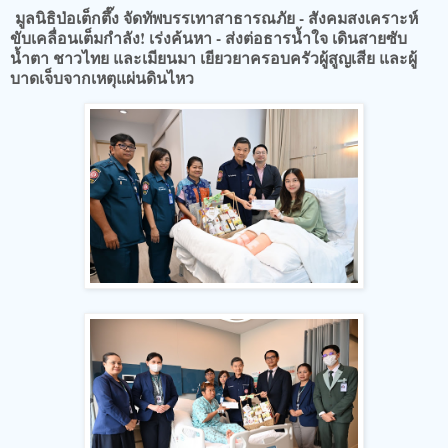
มูลนิธิป่อเต็กตึ๊ง จัดทัพบรรเทาสาธารณภัย - สังคมสงเคราะห์
ขับเคลื่อนเต็มกำลัง! เร่งค้นหา - ส่งต่อธารน้ำใจ เดินสายซับ
น้ำตา ชาวไทย และเมียนมา เยียวยาครอบครัวผู้สูญเสีย และผู้
บาดเจ็บจากเหตุแผ่นดินไหว