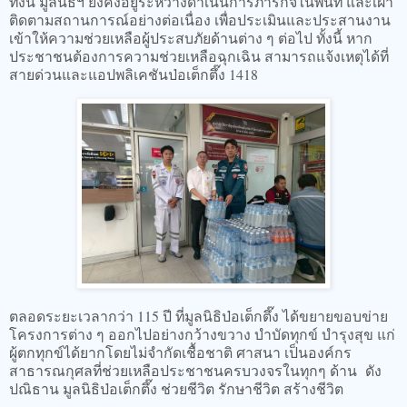
ทั้งนี้ มูลนิธิฯ ยังคงอยู่ระหว่างดำเนินการภารกิจในพื้นที่ และเฝ้า
ติดตามสถานการณ์อย่างต่อเนื่อง เพื่อประเมินและประสานงาน
เข้าให้ความช่วยเหลือผู้ประสบภัยด้านต่าง ๆ ต่อไป ทั้งนี้ หาก
ประชาชนต้องการความช่วยเหลือฉุกเฉิน สามารถแจ้งเหตุได้ที่
สายด่วนและแอปพลิเคชันป่อเต็กตึ๊ง 1418
ตลอดระยะเวลากว่า 115 ปี ที่มูลนิธิป่อเต็กตึ๊ง ได้ขยายขอบข่าย
โครงการต่าง ๆ ออกไปอย่างกว้างขวาง บำบัดทุกข์ บำรุงสุข แก่
ผู้ตกทุกข์ได้ยากโดยไม่จำกัดเชื้อชาติ ศาสนา เป็นองค์กร
สาธารณกุศลที่ช่วยเหลือประชาชนครบวงจรในทุกๆ ด้าน ดัง
ปณิธาน มูลนิธิป่อเต็กตึ๊ง ช่วยชีวิต รักษาชีวิต สร้างชีวิต