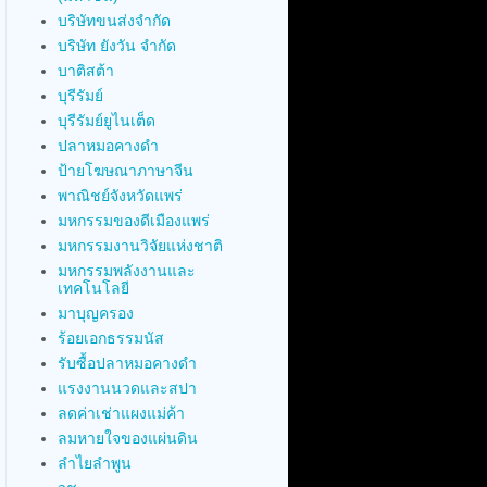
บริษัทขนส่งจำกัด
บริษัท ยังวัน จำกัด
บาติสต้า
บุรีรัมย์
บุรีรัมย์ยูไนเต็ด
ปลาหมอคางดำ
ป้ายโฆษณาภาษาจีน
พาณิชย์จังหวัดแพร่
มหกรรมของดีเมืองแพร่
มหกรรมงานวิจัยแห่งชาติ
มหกรรมพลังงานและ
เทคโนโลยี
มาบุญครอง
ร้อยเอกธรรมนัส
รับซื้อปลาหมอคางดำ
แรงงานนวดและสปา
ลดค่าเช่าแผงแม่ค้า
ลมหายใจของแผ่นดิน
ลำไยลำพูน