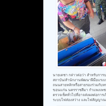
นายเดชา กล่าวต่อว่า สำหรับการบร
สถาบัน/สำนักงานพัฒนาฝีมือแรงงา
ถนนสายหลักหรือสายรองร่วมกับหน่ว
ขอนแก่น นครราชสีมา กำแพงเพชร ช
ตรวจเช็คทั่วไปที่อาจส่งผลต่อการเก
ระบบไฟส่องสว่าง และไฟสัญญาณต