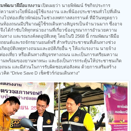
กรมพัฒนาฝีมือแรงงาน
เปิดเผยว่า นายพิพัฒน์ รัชกิจประการ
วามห่วงใยพี่น้องผู้ใช้แรงงาน และพี่น้องประชาชนทั่วไปที่เดิน
นทางไปท่องเที่ยวพักผ่อนในช่วงเทศกาลสงกรานต์ ที่มีวันหยุดยาว
บนท้องถนนมีปริมาณผู้ใช้รถเดินทางสัญจรเป็นจำนวนมาก ซึ่งอาจ
ุได้ จึงได้กำชับให้ทุกหน่วยงานที่เกี่ยวข้องบูรณาการอำนวยความ
นทาง และรณรงค์ลดอุบัติเหตุ โดยในปี 2568 นี้ กรมพัฒนาฝีมือ
ถยนต์และรถจักรยานยนต์ฟรี สำหรับประชาชนที่เดินทางช่วง
ห้เกิดอุบัติเหตุทางถนนและอบัติภัยอื่น ๆ ให้แก่แรงงาน นายจ้าง
 ท่องเที่ยว หรือเดินทางสัญจรทางถนน และเป็นการเตรียมความ
วามพร้อมของยานพาหนะ และยังเป็นการกระตุ้นให้ประชาชนเกิด
างถนน และมีส่วนในการรับผิดชอบต่อสังคม ด้วยการเสริมสร้าง
ด “Drive Save D เช็คชัวร์ก่อนเดินทาง”