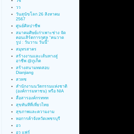
วช
วว
วันสุนัขโลก 26 สิงหาคม
2567
ศูนย์ศิลปาชีพ
สมาคมศิษย์เก่าเพาะช่าง จัด
คอนเสิร์ตการกุศล “คนวาด
รูป : วันวาน วันนี้”
สมุทรสาคร
สร้างงานและเส้นทางสู่
อาชีพ @ภูเก็ต
สร้างสนามทดสอบ
Dianjiang
สวทช
สำนักงานนวัตกรรมแห่งชาติ
(องค์การมหาชน) หรือ NIA
สื่อสารองค์กรททท
สุขทันทีที่เที่ยวไทย
สุขภาพและความงาม
หอการค้าจังหวัดเพชรบุรี
อว
อว แฟร์