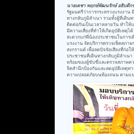
นายเดชา พฤกษ์พัฒนรักษ์ อธิบดี
รัฐมนตรีว่าการกระทรวงแรงงาน มีค
ทางกลับภูมิลำเนา รวมทั้งผู้ที่เดิ
ติดต่อกันเป็นเวลาหลายวัน ทำให้
มีความเสี่ยงที่ทำให้เกิดอุบัติเหต
สะดวกแก่พี่น้องประชาชนในการเดิ
แรงงาน จัดบริการตรวจเช็คสภาพร
สงกรานต์ เพื่อลดปัจจัยเสียงที่ก่อใ
ประชาชนที่เดินทางกลับภูมิลำเนา
พร้อมของผู้ขับขี่และตรวจสภาพค
จิตสำนึกป้องกันและลดอุบัติเหตุท
ความปลอดภัยบนท้องถนน ตามแนวคิ