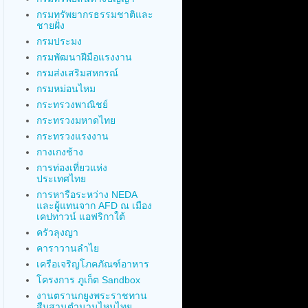
กรมทรัพยากรธรรมชาติและ
ชายฝั่ง
กรมประมง
กรมพัฒนาฝีมือแรงงาน
กรมส่งเสริมสหกรณ์
กรมหม่อนไหม
กระทรวงพาณิชย์
กระทรวงมหาดไทย
กระทรวงแรงงาน
กางเกงช้าง
การท่องเที่ยวแห่ง
ประเทศไทย
การหารือระหว่าง NEDA
และผู้แทนจาก AFD ณ เมือง
เคปทาวน์ แอฟริกาใต้
ครัวลุงญา
คาราวานลำไย
เครือเจริญโภคภัณฑ์อาหาร
โครงการ ภูเก็ต Sandbox
งานตรานกยูงพระราชทาน
สืบสานตำนานไหมไทย