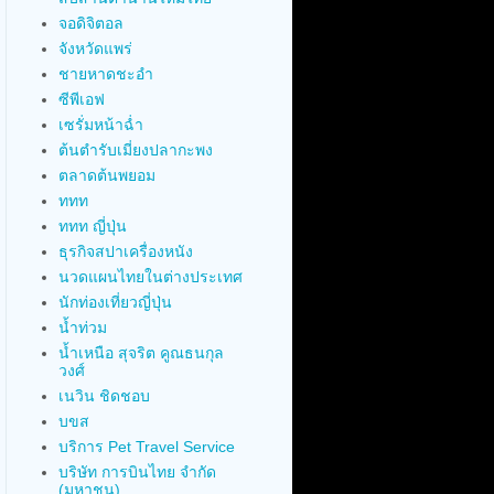
จอดิจิตอล
จังหวัดแพร่
ชายหาดชะอำ
ซีพีเอฟ
เซรั่มหน้าฉ่ำ
ต้นตำรับเมี่ยงปลากะพง
ตลาดต้นพยอม
ททท
ททท ญี่ปุ่น
ธุรกิจสปาเครื่องหนัง
นวดแผนไทยในต่างประเทศ
นักท่องเที่ยวญี่ปุ่น
น้ำท่วม
น้ำเหนือ สุจริต คูณธนกุล
วงศ์
เนวิน ชิดชอบ
บขส
บริการ Pet Travel Service
บริษัท การบินไทย จำกัด
(มหาชน)