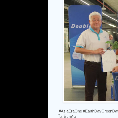
#AsiaEraOne #EarthDayGreenDay 
ไปด้วยกัน