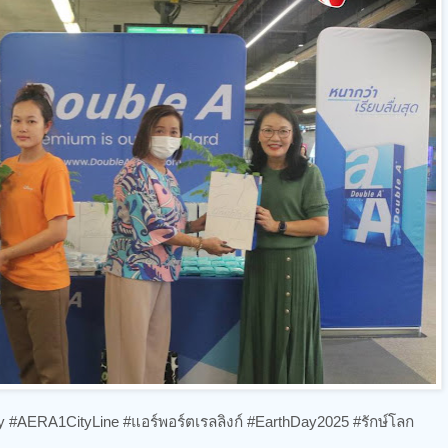
#AERA1CityLine #แอร์พอร์ตเรลลิงก์ #EarthDay2025 #รักษ์โลก