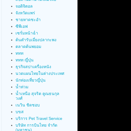
จอดิจิตอล
จังหวัดแพร่
ชายหาดชะอำ
ซีพีเอฟ
เซรั่มหน้าฉ่ำ
ต้นตำรับเมี่ยงปลากะพง
ตลาดต้นพยอม
ททท
ททท ญี่ปุ่น
ธุรกิจสปาเครื่องหนัง
นวดแผนไทยในต่างประเทศ
นักท่องเที่ยวญี่ปุ่น
น้ำท่วม
น้ำเหนือ สุจริต คูณธนกุล
วงศ์
เนวิน ชิดชอบ
บขส
บริการ Pet Travel Service
บริษัท การบินไทย จำกัด
(มหาชน)