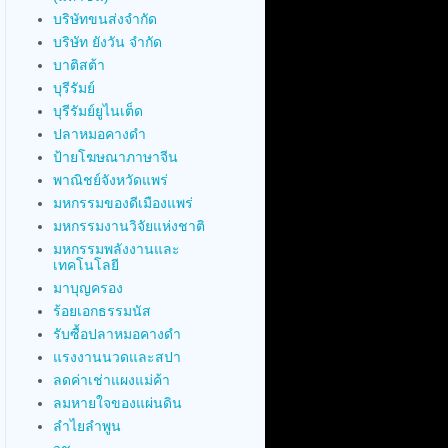
บริษัทขนส่งจำกัด
บริษัท ยังวัน จำกัด
บาติสต้า
บุรีรัมย์
บุรีรัมย์ยูไนเต็ด
ปลาหมอคางดำ
ป้ายโฆษณาภาษาจีน
พาณิชย์จังหวัดแพร่
มหกรรมของดีเมืองแพร่
มหกรรมงานวิจัยแห่งชาติ
มหกรรมพลังงานและ
เทคโนโลยี
มาบุญครอง
ร้อยเอกธรรมนัส
รับซื้อปลาหมอคางดำ
แรงงานนวดและสปา
ลดค่าเช่าแผงแม่ค้า
ลมหายใจของแผ่นดิน
ลำไยลำพูน