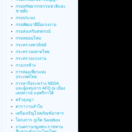
กรมทรัพยากรธรรมชาติและ
ชายฝั่ง
กรมประมง
กรมพัฒนาฝีมือแรงงาน
กรมส่งเสริมสหกรณ์
กรมหม่อนไหม
กระทรวงพาณิชย์
กระทรวงมหาดไทย
กระทรวงแรงงาน
กางเกงช้าง
การท่องเที่ยวแห่ง
ประเทศไทย
การหารือระหว่าง NEDA
และผู้แทนจาก AFD ณ เมือง
เคปทาวน์ แอฟริกาใต้
ครัวลุงญา
คาราวานลำไย
เครือเจริญโภคภัณฑ์อาหาร
โครงการ ภูเก็ต Sandbox
งานตรานกยูงพระราชทาน
สืบสานตำนานไหมไทย