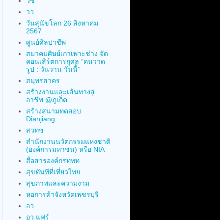
วช
วว
วันสุนัขโลก 26 สิงหาคม
2567
ศูนย์ศิลปาชีพ
สมาคมศิษย์เก่าเพาะช่าง จัด
คอนเสิร์ตการกุศล “คนวาด
รูป : วันวาน วันนี้”
สมุทรสาคร
สร้างงานและเส้นทางสู่
อาชีพ @ภูเก็ต
สร้างสนามทดสอบ
Dianjiang
สวทช
สำนักงานนวัตกรรมแห่งชาติ
(องค์การมหาชน) หรือ NIA
สื่อสารองค์กรททท
สุขทันทีที่เที่ยวไทย
สุขภาพและความงาม
หอการค้าจังหวัดเพชรบุรี
อว
อว แฟร์