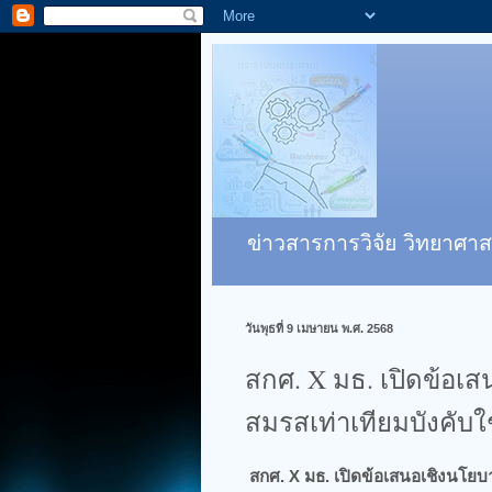
ข่าวสารการวิจัย วิทยาศาส
วันพุธที่ 9 เมษายน พ.ศ. 2568
สกศ. X มธ. เปิดข้อเ
สมรสเท่าเทียมบังคับใ
สกศ. X มธ. เปิดข้อเสนอเชิงนโยบ