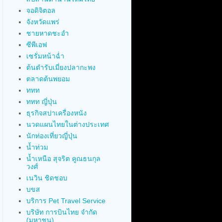
จอดิจิตอล
จังหวัดแพร่
ชายหาดชะอำ
ซีพีเอฟ
เซรั่มหน้าฉ่ำ
ต้นตำรับเมี่ยงปลากะพง
ตลาดต้นพยอม
ททท
ททท ญี่ปุ่น
ธุรกิจสปาเครื่องหนัง
นวดแผนไทยในต่างประเทศ
นักท่องเที่ยวญี่ปุ่น
น้ำท่วม
น้ำเหนือ สุจริต คูณธนกุล
วงศ์
เนวิน ชิดชอบ
บขส
บริการ Pet Travel Service
บริษัท การบินไทย จำกัด
(มหาชน)