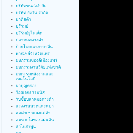
บริษัทขนส่งจำกัด
บริษัท ยังวัน จำกัด
บาติสต้า
บุรีรัมย์
บุรีรัมย์ยูไนเต็ด
ปลาหมอคางดำ
ป้ายโฆษณาภาษาจีน
พาณิชย์จังหวัดแพร่
มหกรรมของดีเมืองแพร่
มหกรรมงานวิจัยแห่งชาติ
มหกรรมพลังงานและ
เทคโนโลยี
มาบุญครอง
ร้อยเอกธรรมนัส
รับซื้อปลาหมอคางดำ
แรงงานนวดและสปา
ลดค่าเช่าแผงแม่ค้า
ลมหายใจของแผ่นดิน
ลำไยลำพูน