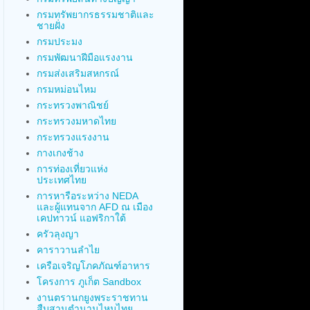
กรมทรัพยากรธรรมชาติและ
ชายฝั่ง
กรมประมง
กรมพัฒนาฝีมือแรงงาน
กรมส่งเสริมสหกรณ์
กรมหม่อนไหม
กระทรวงพาณิชย์
กระทรวงมหาดไทย
กระทรวงแรงงาน
กางเกงช้าง
การท่องเที่ยวแห่ง
ประเทศไทย
การหารือระหว่าง NEDA
และผู้แทนจาก AFD ณ เมือง
เคปทาวน์ แอฟริกาใต้
ครัวลุงญา
คาราวานลำไย
เครือเจริญโภคภัณฑ์อาหาร
โครงการ ภูเก็ต Sandbox
งานตรานกยูงพระราชทาน
สืบสานตำนานไหมไทย