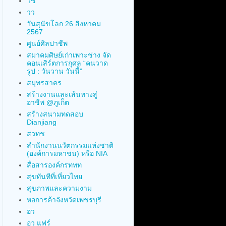
วช
วว
วันสุนัขโลก 26 สิงหาคม
2567
ศูนย์ศิลปาชีพ
สมาคมศิษย์เก่าเพาะช่าง จัด
คอนเสิร์ตการกุศล “คนวาด
รูป : วันวาน วันนี้”
สมุทรสาคร
สร้างงานและเส้นทางสู่
อาชีพ @ภูเก็ต
สร้างสนามทดสอบ
Dianjiang
สวทช
สำนักงานนวัตกรรมแห่งชาติ
(องค์การมหาชน) หรือ NIA
สื่อสารองค์กรททท
สุขทันทีที่เที่ยวไทย
สุขภาพและความงาม
หอการค้าจังหวัดเพชรบุรี
อว
อว แฟร์