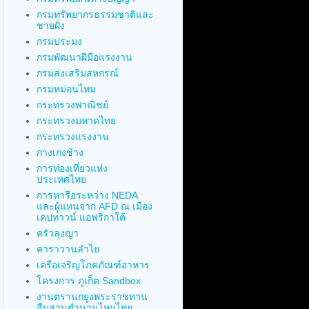
กรมทรัพยากรธรรมชาติและ
ชายฝั่ง
กรมประมง
กรมพัฒนาฝีมือแรงงาน
กรมส่งเสริมสหกรณ์
กรมหม่อนไหม
กระทรวงพาณิชย์
กระทรวงมหาดไทย
กระทรวงแรงงาน
กางเกงช้าง
การท่องเที่ยวแห่ง
ประเทศไทย
การหารือระหว่าง NEDA
และผู้แทนจาก AFD ณ เมือง
เคปทาวน์ แอฟริกาใต้
ครัวลุงญา
คาราวานลำไย
เครือเจริญโภคภัณฑ์อาหาร
โครงการ ภูเก็ต Sandbox
งานตรานกยูงพระราชทาน
สืบสานตำนานไหมไทย