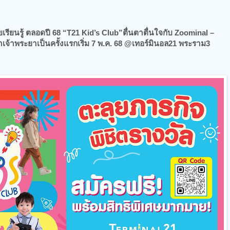
รียนรู้ ตลอดปี 68 “T21 Kid’s Club”ตื่นตาตื่นใจกับ Zoominal –
ำเจ้าพระยาเป็นครั้งแรกเริ่ม 7 พ.ค. 68 @เทอร์มินอล21 พระราม3