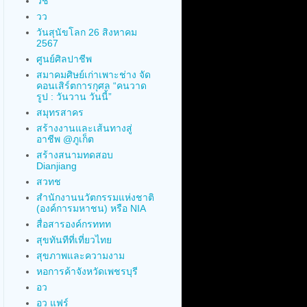
วช
วว
วันสุนัขโลก 26 สิงหาคม
2567
ศูนย์ศิลปาชีพ
สมาคมศิษย์เก่าเพาะช่าง จัด
คอนเสิร์ตการกุศล “คนวาด
รูป : วันวาน วันนี้”
สมุทรสาคร
สร้างงานและเส้นทางสู่
อาชีพ @ภูเก็ต
สร้างสนามทดสอบ
Dianjiang
สวทช
สำนักงานนวัตกรรมแห่งชาติ
(องค์การมหาชน) หรือ NIA
สื่อสารองค์กรททท
สุขทันทีที่เที่ยวไทย
สุขภาพและความงาม
หอการค้าจังหวัดเพชรบุรี
อว
อว แฟร์