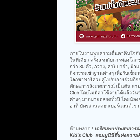
ภายในงานพบความตื่นตาตื่นใจกับกิ
ในที่เดียว ครั้งแรกกับการท่องโลก
กว่า 30 ตัว, กวาง, คาปิบาร่า, ม้า
กิจกรรมเข้าฐานต่างๆ เพื่อรับเข็ม
โลกซาฟารีควบคู่ไปกับการร่วมกิจก
ทักษะการสังเกตการณ์ เป็นต้น สาม
Club โดยไม่มีค่าใช้จ่ายได้แล้ววัน
ต่างๆ มากมายตลอดทั้งปี โดยน้อง
อาทิ บัตรส่วนลดฮาเบอร์แลนด์, ราง
ห้ามพลาด !
เตรียมพบประสบการณ์ส
Kid’s Club คอมมูนินีตี้แห่งความคิ