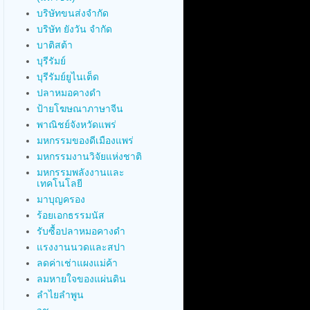
บริษัทขนส่งจำกัด
บริษัท ยังวัน จำกัด
บาติสต้า
บุรีรัมย์
บุรีรัมย์ยูไนเต็ด
ปลาหมอคางดำ
ป้ายโฆษณาภาษาจีน
พาณิชย์จังหวัดแพร่
มหกรรมของดีเมืองแพร่
มหกรรมงานวิจัยแห่งชาติ
มหกรรมพลังงานและ
เทคโนโลยี
มาบุญครอง
ร้อยเอกธรรมนัส
รับซื้อปลาหมอคางดำ
แรงงานนวดและสปา
ลดค่าเช่าแผงแม่ค้า
ลมหายใจของแผ่นดิน
ลำไยลำพูน