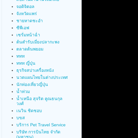
จอดิจิตอล
จังหวัดแพร่
ชายหาดชะอำ
ซีพีเอฟ
เซรั่มหน้าฉ่ำ
ต้นตำรับเมี่ยงปลากะพง
ตลาดต้นพยอม
ททท
ททท ญี่ปุ่น
ธุรกิจสปาเครื่องหนัง
นวดแผนไทยในต่างประเทศ
นักท่องเที่ยวญี่ปุ่น
น้ำท่วม
น้ำเหนือ สุจริต คูณธนกุล
วงศ์
เนวิน ชิดชอบ
บขส
บริการ Pet Travel Service
บริษัท การบินไทย จำกัด
(มหาชน)