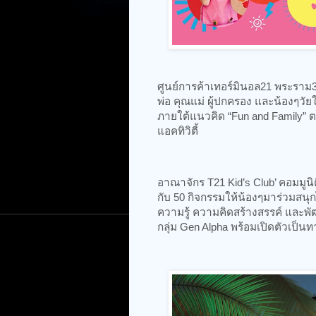
ศูนย์การค้าเทอร์มินอล21 พระราม
พ่อ คุณแม่ ผู้ปกครอง และน้องๆ
ภายใต้แนวคิด “Fun and Family” ตอ
แอคทิวิตี้
อาณาจักร T21 Kid’s Club’ คอมมูนิต
กับ 50 กิจกรรมให้น้องๆมาร่วมสนุ
ความรู้ ความคิดสร้างสรรค์ และพ
กลุ่ม Gen Alpha พร้อมเปิดตัวเป็นทา